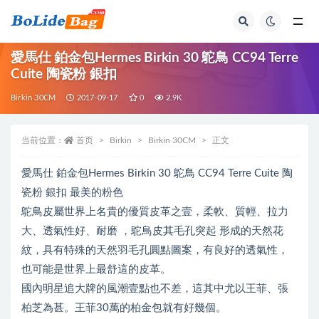
全部
愛馬仕 鉑金包Hermes Birkin 30 鴕鳥 CC94 Terre
Cuite 陶瓷粉 銀扣
Birkin 30CM
2017-09-17
0
2.9K
当前位置：
首页
Birkin
Birkin 30CM
正文
愛馬仕 鉑金包Hermes Birkin 30 鴕鳥 CC94 Terre Cuite 陶
瓷粉 銀扣 最美的粉色
鴕鳥皮屬世界上名貴的優質皮革之壹，柔軟、質輕、拉力
大、透氣性好、耐磨 ，鴕鳥皮其毛孔突起 形成的天然花
紋，具有特殊的天然羽毛孔圓點圖案，有良好的透氣性，
也可能是世界上最舒這的皮革。
國內明星追大牌的風潮壹點也不差，這其中尤以王菲、張
柏芝為甚。王菲30萬的柏金包就有好幾個。