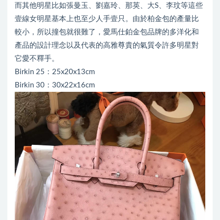
而其他明星比如張曼玉、劉嘉玲、那英、大S、李玟等這些
壹線女明星基本上也至少人手壹只。由於柏金包的產量比
較小，所以撞包就很難了，愛馬仕鉑金包品牌的多洋化和
產品的設計理念以及代表的高雅尊貴的氣質令許多明星對
它愛不釋手。
Birkin 25：25x20x13cm
Birkin 30：30x22x16cm