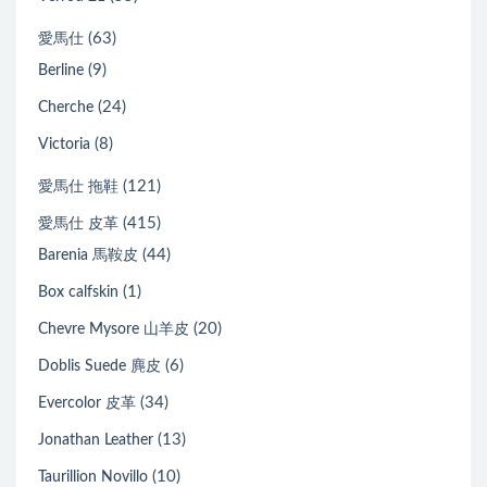
(63)
愛馬仕
(9)
Berline
(24)
Cherche
(8)
Victoria
(121)
愛馬仕 拖鞋
(415)
愛馬仕 皮革
(44)
Barenia 馬鞍皮
(1)
Box calfskin
(20)
Chevre Mysore 山羊皮
(6)
Doblis Suede 麂皮
(34)
Evercolor 皮革
(13)
Jonathan Leather
(10)
Taurillion Novillo