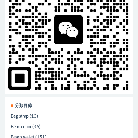
分類目錄
(13)
Bag strap
(36)
Béarn mini
(151)
Bearn wallet