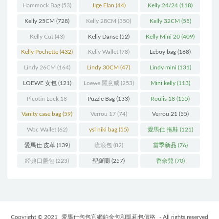
(216)
(60)
Hammock Bag
(53)
Jige Elan
(44)
Kelly 24/24
(118)
Kelly 25CM
(728)
Kelly 28CM
(350)
Kelly 32CM
(55)
Kelly Cut
(43)
Kelly Danse
(52)
Kelly Mini 20
(409)
Kelly Pochette
(432)
Kelly Wallet
(78)
Leboy bag
(168)
Lindy 26CM
(164)
Lindy 30CM
(47)
Lindy mini
(131)
LOEWE 女包
(121)
Loewe 羅意威
(253)
Mini kelly
(113)
Picotin Lock 18
Puzzle Bag
(133)
Roulis 18
(155)
(202)
Vanity case bag
(59)
Verrou 17
(74)
Verrou 21
(55)
Woc Wallet
(62)
ysl niki bag
(55)
愛馬仕 拖鞋
(121)
愛馬仕 皮革
(139)
流浪包
(82)
當季新品
(76)
经典口盖包
(223)
聖羅蘭
(257)
香奈兒
(70)
Copyright © 2021
愛馬仕包包官網鉑金包和凱莉包價格
- All rights reserved