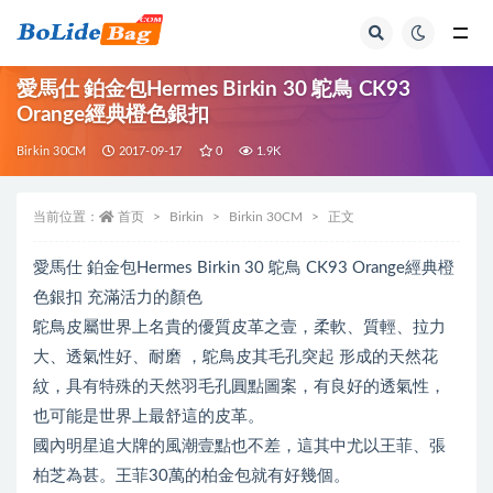
全部
愛馬仕 鉑金包Hermes Birkin 30 鴕鳥 CK93
Orange經典橙色銀扣
Birkin 30CM
2017-09-17
0
1.9K
当前位置：
首页
Birkin
Birkin 30CM
正文
愛馬仕 鉑金包Hermes Birkin 30 鴕鳥 CK93 Orange經典橙
色銀扣 充滿活力的顏色
鴕鳥皮屬世界上名貴的優質皮革之壹，柔軟、質輕、拉力
大、透氣性好、耐磨 ，鴕鳥皮其毛孔突起 形成的天然花
紋，具有特殊的天然羽毛孔圓點圖案，有良好的透氣性，
也可能是世界上最舒這的皮革。
國內明星追大牌的風潮壹點也不差，這其中尤以王菲、張
柏芝為甚。王菲30萬的柏金包就有好幾個。