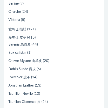
(9)
Berline
(24)
Cherche
(8)
Victoria
(121)
愛馬仕 拖鞋
(415)
愛馬仕 皮革
(44)
Barenia 馬鞍皮
(1)
Box calfskin
(20)
Chevre Mysore 山羊皮
(6)
Doblis Suede 麂皮
(34)
Evercolor 皮革
(13)
Jonathan Leather
(10)
Taurillion Novillo
(24)
Taurillon Clemence 皮