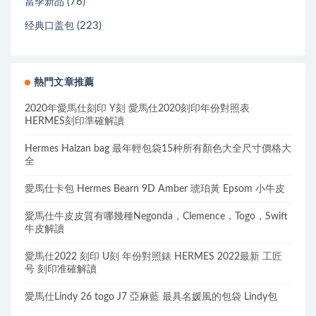
(76)
當季新品
(223)
经典口盖包
熱門文章推薦
2020年愛馬仕刻印 Y刻 愛馬仕2020刻印年份對照表
HERMES刻印準確解讀
Hermes Halzan bag 最年輕包袋15种所有顏色大全尺寸價格大
全
愛馬仕卡包 Hermes Bearn 9D Amber 琥珀黃 Epsom 小牛皮
愛馬仕牛皮皮質有哪幾種Negonda，Clemence，Togo，Swift
牛皮解讀
愛馬仕2022 刻印 U刻 年份對照錶 HERMES 2022最新 工匠
号 刻印准確解讀
愛馬仕Lindy 26 togo J7 亞麻藍 最具名媛風的包袋 Lindy包