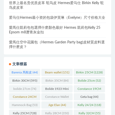
世界上最名贵优质皮革 鸵鸟皮 Hermes爱马仕 Birkin Kelly 鸵
鸟皮皮革
爱马仕Hermes最小资的包袋伊芙琳（Evelyne）尺寸价格大全
愛馬仕凱莉包包選擇什麽顏色最好 Hermes 凱莉包Kelly 25
Epsom m8瀝青灰金扣
愛馬仕空中花園包（Hermes Garden Party bag)皮材質皮料選
擇什麽皮？
文章標簽
Barenia 馬鞍皮
(44)
Bearn wallet
(151)
Birkin 25CM
(1228)
Birkin 30CM
(595)
Birkin 35CM
(84)
Bolide 25cm
(52)
bolide 27cm
(74)
Bolide 1923 Mini
Constance 19CM
(93)
(571)
Constance 24CM
Constance Wallet
Geta bag
(44)
(216)
(60)
Hammock Bag
(53)
Jige Elan
(44)
Kelly 24/24
(118)
Kelly 25CM
(728)
Kelly 28CM
(350)
Kelly 32CM
(55)