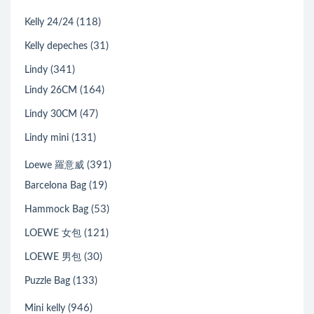
(118)
Kelly 24/24
(31)
Kelly depeches
(341)
Lindy
(164)
Lindy 26CM
(47)
Lindy 30CM
(131)
Lindy mini
(391)
Loewe 羅意威
(19)
Barcelona Bag
(53)
Hammock Bag
(121)
LOEWE 女包
(30)
LOEWE 男包
(133)
Puzzle Bag
(946)
Mini kelly