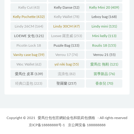
Kelly Cut
(43)
Kelly Danse
(52)
Kelly Mini 20
(409)
Kelly Pochette
(432)
Kelly Wallet
(78)
Leboy bag
(168)
Lindy 26CM
(164)
Lindy 30CM
(47)
Lindy mini
(131)
LOEWE 女包
(121)
Loewe 羅意威
(253)
Mini kelly
(113)
Picotin Lock 18
Puzzle Bag
(133)
Roulis 18
(155)
(202)
Vanity case bag
(59)
Verrou 17
(74)
Verrou 21
(55)
Woc Wallet
(62)
ysl niki bag
(55)
愛馬仕 拖鞋
(121)
愛馬仕 皮革
(139)
流浪包
(82)
當季新品
(76)
经典口盖包
(223)
聖羅蘭
(257)
香奈兒
(70)
Copyright © 2021
愛馬仕包包官網鉑金包和凱莉包價格
- All rights reserved
京ICP备18888888号-1
京公网安备 188888888