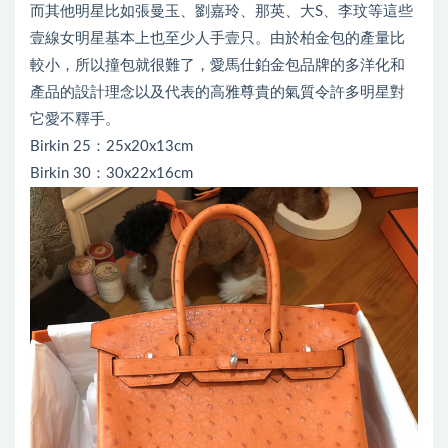
而其他明星比如張曼玉、劉嘉玲、那英、大S、李玟等這些
壹線女明星基本上也至少人手壹只。由於柏金包的產量比
較小，所以撞包就很難了，愛馬仕鉑金包品牌的多洋化和
產品的設計理念以及代表的高雅尊貴的氣質令許多明星對
它愛不釋手。
Birkin 25：25x20x13cm
Birkin 30：30x22x16cm