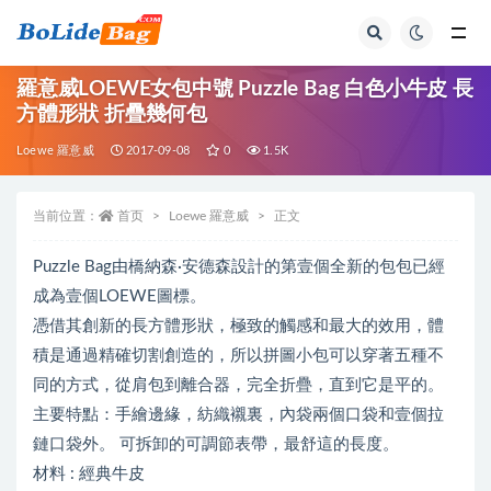
全部
羅意威LOEWE女包中號 Puzzle Bag 白色小牛皮 長
方體形狀 折疊幾何包
Loewe 羅意威
2017-09-08
0
1.5K
当前位置：
首页
Loewe 羅意威
正文
Puzzle Bag由橋納森·安德森設計的第壹個全新的包包已經
成為壹個LOEWE圖標。
憑借其創新的長方體形狀，極致的觸感和最大的效用，體
積是通過精確切割創造的，所以拼圖小包可以穿著五種不
同的方式，從肩包到離合器，完全折疊，直到它是平的。
主要特點：手繪邊緣，紡織襯裏，內袋兩個口袋和壹個拉
鏈口袋外。 可拆卸的可調節表帶，最舒這的長度。
材料 : 經典牛皮