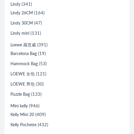
(341)
Lindy
(164)
Lindy 26CM
(47)
Lindy 30CM
(131)
Lindy mini
(391)
Loewe 羅意威
(19)
Barcelona Bag
(53)
Hammock Bag
(121)
LOEWE 女包
(30)
LOEWE 男包
(133)
Puzzle Bag
(946)
Mini kelly
(409)
Kelly Mini 20
(432)
Kelly Pochette