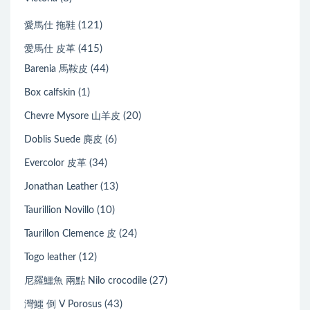
(121)
愛馬仕 拖鞋
(415)
愛馬仕 皮革
(44)
Barenia 馬鞍皮
(1)
Box calfskin
(20)
Chevre Mysore 山羊皮
(6)
Doblis Suede 麂皮
(34)
Evercolor 皮革
(13)
Jonathan Leather
(10)
Taurillion Novillo
(24)
Taurillon Clemence 皮
(12)
Togo leather
(27)
尼羅鱷魚 兩點 Nilo crocodile
(43)
灣鱷 倒 V Porosus