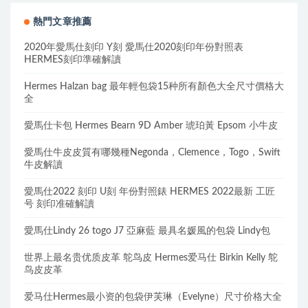
熱門文章推薦
2020年愛馬仕刻印 Y刻 愛馬仕2020刻印年份對照表
HERMES刻印準確解讀
Hermes Halzan bag 最年輕包袋15种所有顏色大全尺寸價格大
全
愛馬仕卡包 Hermes Bearn 9D Amber 琥珀黃 Epsom 小牛皮
愛馬仕牛皮皮質有哪幾種Negonda，Clemence，Togo，Swift
牛皮解讀
愛馬仕2022 刻印 U刻 年份對照錶 HERMES 2022最新 工匠
号 刻印准確解讀
愛馬仕Lindy 26 togo J7 亞麻藍 最具名媛風的包袋 Lindy包
世界上最名贵优质皮革 鸵鸟皮 Hermes爱马仕 Birkin Kelly 鸵
鸟皮皮革
爱马仕Hermes最小资的包袋伊芙琳（Evelyne）尺寸价格大全