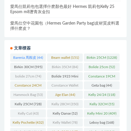
愛馬仕凱莉包包選擇什麽顏色最好 Hermes 凱莉包Kelly 25
Epsom m8瀝青灰金扣
愛馬仕空中花園包（Hermes Garden Party bag)皮材質皮料選
擇什麽皮？
文章標簽
Barenia 馬鞍皮
(44)
Bearn wallet
(151)
Birkin 25CM
(1228)
Birkin 30CM
(595)
Birkin 35CM
(84)
Bolide 25cm
(52)
bolide 27cm
(74)
Bolide 1923 Mini
Constance 19CM
(93)
(571)
Constance 24CM
Constance Wallet
Geta bag
(44)
(216)
(60)
Hammock Bag
(53)
Jige Elan
(44)
Kelly 24/24
(118)
Kelly 25CM
(728)
Kelly 28CM
(350)
Kelly 32CM
(55)
Kelly Cut
(43)
Kelly Danse
(52)
Kelly Mini 20
(409)
Kelly Pochette
(432)
Kelly Wallet
(78)
Leboy bag
(168)