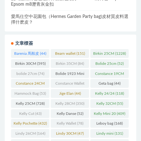
Epsom m8瀝青灰金扣
愛馬仕空中花園包（Hermes Garden Party bag)皮材質皮料選
擇什麽皮？
文章標簽
Barenia 馬鞍皮
(44)
Bearn wallet
(151)
Birkin 25CM
(1228)
Birkin 30CM
(595)
Birkin 35CM
(84)
Bolide 25cm
(52)
bolide 27cm
(74)
Bolide 1923 Mini
Constance 19CM
(93)
(571)
Constance 24CM
Constance Wallet
Geta bag
(44)
(216)
(60)
Hammock Bag
(53)
Jige Elan
(44)
Kelly 24/24
(118)
Kelly 25CM
(728)
Kelly 28CM
(350)
Kelly 32CM
(55)
Kelly Cut
(43)
Kelly Danse
(52)
Kelly Mini 20
(409)
Kelly Pochette
(432)
Kelly Wallet
(78)
Leboy bag
(168)
Lindy 26CM
(164)
Lindy 30CM
(47)
Lindy mini
(131)