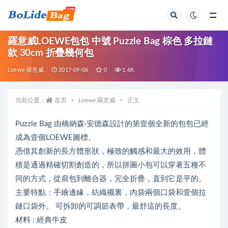
全部
羅意威LOEWE包包 中號 Puzzle Bag 棕色 多拉鏈
款 30cm 折疊幾何包
Loewe 羅意威
2017-09-06
0
1.6K
当前位置：
首页
Loewe 羅意威
正文
Puzzle Bag 由橋納森·安德森設計的第壹個全新的包包已經
成為壹個LOEWE圖標。
憑借其創新的長方體形狀，極致的觸感和最大的效用，體
積是通過精確切割創造的，所以拼圖小包可以穿著五種不
同的方式，從肩包到離合器，完全折疊，直到它是平的。
主要特點：手繪邊緣，紡織襯裏，內袋兩個口袋和壹個拉
鏈口袋外。 可拆卸的可調節表帶，最舒這的長度。
材料 : 經典牛皮