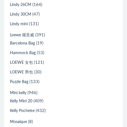
(164)
Lindy 26CM
(47)
Lindy 30CM
(131)
Lindy mini
(391)
Loewe 羅意威
(19)
Barcelona Bag
(53)
Hammock Bag
(121)
LOEWE 女包
(30)
LOEWE 男包
(133)
Puzzle Bag
(946)
Mini kelly
(409)
Kelly Mini 20
(432)
Kelly Pochette
(8)
Mosaique