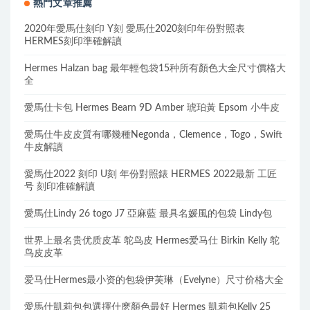
熱門文章推薦
2020年愛馬仕刻印 Y刻 愛馬仕2020刻印年份對照表
HERMES刻印準確解讀
Hermes Halzan bag 最年輕包袋15种所有顏色大全尺寸價格大
全
愛馬仕卡包 Hermes Bearn 9D Amber 琥珀黃 Epsom 小牛皮
愛馬仕牛皮皮質有哪幾種Negonda，Clemence，Togo，Swift
牛皮解讀
愛馬仕2022 刻印 U刻 年份對照錶 HERMES 2022最新 工匠
号 刻印准確解讀
愛馬仕Lindy 26 togo J7 亞麻藍 最具名媛風的包袋 Lindy包
世界上最名贵优质皮革 鸵鸟皮 Hermes爱马仕 Birkin Kelly 鸵
鸟皮皮革
爱马仕Hermes最小资的包袋伊芙琳（Evelyne）尺寸价格大全
愛馬仕凱莉包包選擇什麽顏色最好 Hermes 凱莉包Kelly 25