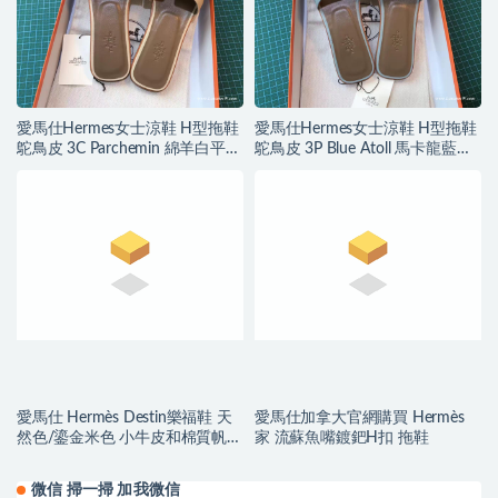
愛馬仕Hermes女士涼鞋 H型拖鞋
愛馬仕Hermes女士涼鞋 H型拖鞋
鴕鳥皮 3C Parchemin 綿羊白平底
鴕鳥皮 3P Blue Atoll 馬卡龍藍平
涼拖鞋
底涼拖鞋
愛馬仕 Hermès Destin樂福鞋 天
愛馬仕加拿大官網購買 Hermès
然色/鎏金米色 小牛皮和棉質帆佈
家 流蘇魚嘴鍍鈀H扣 拖鞋
樂福鞋
微信 掃一掃 加我微信