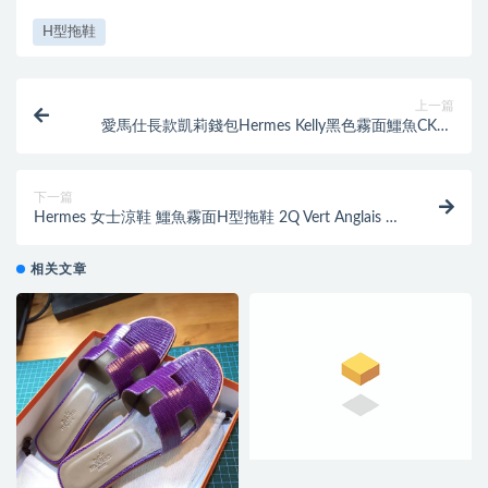
H型拖鞋
上一篇
愛馬仕長款凱莉錢包Hermes Kelly黑色霧面鱷魚CK89
Nior黑色銀扣錢夾
下一篇
Hermes 女士涼鞋 鱷魚霧面H型拖鞋 2Q Vert Anglais 英
國綠平底涼拖鞋
相关文章