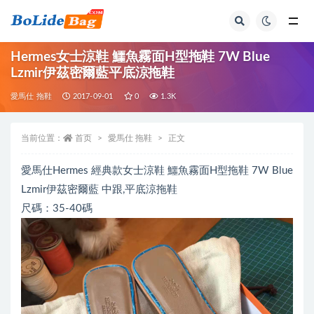
全部
Hermes女士涼鞋 鱷魚霧面H型拖鞋 7W Blue
Lzmir伊茲密爾藍平底涼拖鞋
愛馬仕 拖鞋
2017-09-01
0
1.3K
当前位置：
首页
愛馬仕 拖鞋
正文
愛馬仕Hermes 經典款女士涼鞋 鱷魚霧面H型拖鞋 7W Blue
Lzmir伊茲密爾藍 中跟,平底涼拖鞋
尺碼：35-40碼