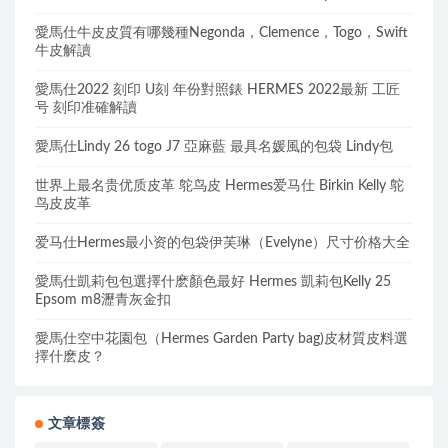
愛馬仕牛皮皮質有哪幾種Negonda，Clemence，Togo，Swift
牛皮解讀
愛馬仕2022 刻印 U刻 年份對照錶 HERMES 2022最新 工匠
号 刻印准確解讀
愛馬仕Lindy 26 togo J7 亞麻藍 最具名媛風的包袋 Lindy包
世界上最名贵优质皮革 鸵鸟皮 Hermes爱马仕 Birkin Kelly 鸵
鸟皮皮革
爱马仕Hermes最小资的包袋伊芙琳（Evelyne）尺寸价格大全
愛馬仕凱莉包包選擇什麽顏色最好 Hermes 凱莉包Kelly 25
Epsom m8瀝青灰金扣
愛馬仕空中花園包（Hermes Garden Party bag)皮材質皮料選
擇什麽皮？
文章標簽