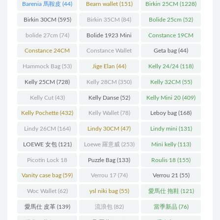
Barenia 馬鞍皮
(44)
Bearn wallet
(151)
Birkin 25CM
(1228)
Birkin 30CM
(595)
Birkin 35CM
(84)
Bolide 25cm
(52)
bolide 27cm
(74)
Bolide 1923 Mini
Constance 19CM
(93)
(571)
Constance 24CM
Constance Wallet
Geta bag
(44)
(216)
(60)
Hammock Bag
(53)
Jige Elan
(44)
Kelly 24/24
(118)
Kelly 25CM
(728)
Kelly 28CM
(350)
Kelly 32CM
(55)
Kelly Cut
(43)
Kelly Danse
(52)
Kelly Mini 20
(409)
Kelly Pochette
(432)
Kelly Wallet
(78)
Leboy bag
(168)
Lindy 26CM
(164)
Lindy 30CM
(47)
Lindy mini
(131)
LOEWE 女包
(121)
Loewe 羅意威
(253)
Mini kelly
(113)
Picotin Lock 18
Puzzle Bag
(133)
Roulis 18
(155)
(202)
Vanity case bag
(59)
Verrou 17
(74)
Verrou 21
(55)
Woc Wallet
(62)
ysl niki bag
(55)
愛馬仕 拖鞋
(121)
愛馬仕 皮革
(139)
流浪包
(82)
當季新品
(76)