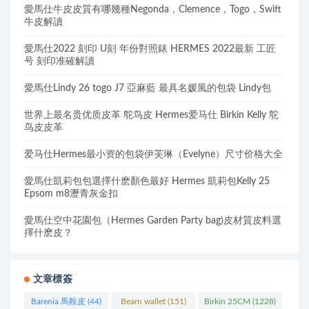
愛馬仕牛皮皮質有哪幾種Negonda，Clemence，Togo，Swift
牛皮解讀
愛馬仕2022 刻印 U刻 年份對照錶 HERMES 2022最新 工匠
号 刻印准確解讀
愛馬仕Lindy 26 togo J7 亞麻藍 最具名媛風的包袋 Lindy包
世界上最名贵优质皮革 鸵鸟皮 Hermes爱马仕 Birkin Kelly 鸵
鸟皮皮革
爱马仕Hermes最小资的包袋伊芙琳（Evelyne）尺寸价格大全
愛馬仕凱莉包包選擇什麽顏色最好 Hermes 凱莉包Kelly 25
Epsom m8瀝青灰金扣
愛馬仕空中花園包（Hermes Garden Party bag)皮材質皮料選
擇什麽皮？
文章標簽
Barenia 馬鞍皮
(44)
Bearn wallet
(151)
Birkin 25CM
(1228)