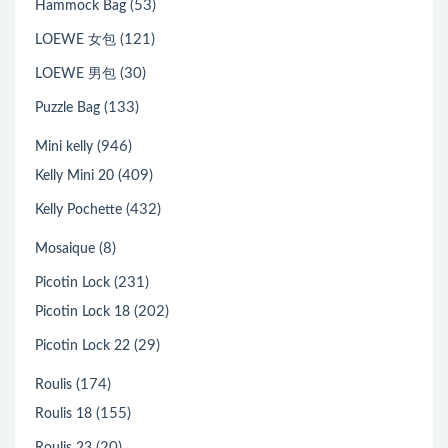
(53)
Hammock Bag
(121)
LOEWE 女包
(30)
LOEWE 男包
(133)
Puzzle Bag
(946)
Mini kelly
(409)
Kelly Mini 20
(432)
Kelly Pochette
(8)
Mosaique
(231)
Picotin Lock
(202)
Picotin Lock 18
(29)
Picotin Lock 22
(174)
Roulis
(155)
Roulis 18
(20)