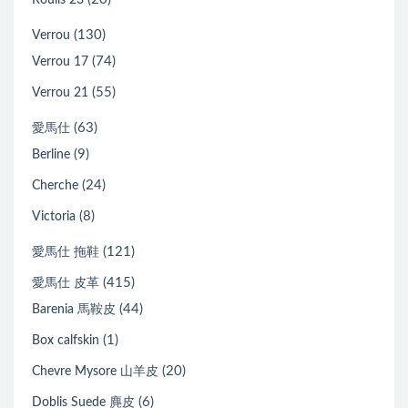
Roulis 23
(130)
Verrou
(74)
Verrou 17
(55)
Verrou 21
(63)
愛馬仕
(9)
Berline
(24)
Cherche
(8)
Victoria
(121)
愛馬仕 拖鞋
(415)
愛馬仕 皮革
(44)
Barenia 馬鞍皮
(1)
Box calfskin
(20)
Chevre Mysore 山羊皮
(6)
Doblis Suede 麂皮