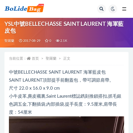
全部
YSL中號BELLECHASSE SAINT LAURENT 海軍藍
皮包
聖羅蘭
2017-08-29
0
2.1K
当前位置：
首页
聖羅蘭
正文
中號BELLECHASSE SAINT LAURENT 海軍藍皮包
SAINT LAURENT頂部提手前翻蓋包，帶可調節肩帶。
尺寸 22.0 x 16.0 x 9.0 cm
小牛皮革,麂皮襯裏,Saint Laurent標誌鐫刻推鎖搭扣,抓毛銀
色調五金,下翻插袋,內部插袋,提手長度：9.5厘米,肩帶長
度：54厘米