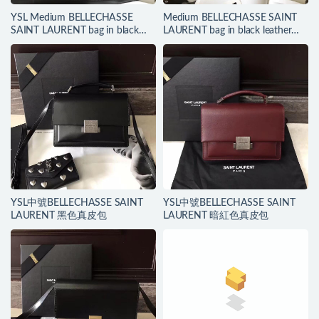
YSL Medium BELLECHASSE
Medium BELLECHASSE SAINT
SAINT LAURENT bag in black
LAURENT bag in black leather
leather and taupe suede
and taupe suede
YSL中號BELLECHASSE SAINT
YSL中號BELLECHASSE SAINT
LAURENT 黑色真皮包
LAURENT 暗紅色真皮包