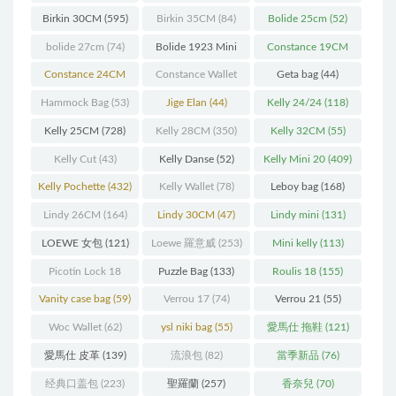
Birkin 30CM
(595)
Birkin 35CM
(84)
Bolide 25cm
(52)
bolide 27cm
(74)
Bolide 1923 Mini
Constance 19CM
(93)
(571)
Constance 24CM
Constance Wallet
Geta bag
(44)
(216)
(60)
Hammock Bag
(53)
Jige Elan
(44)
Kelly 24/24
(118)
Kelly 25CM
(728)
Kelly 28CM
(350)
Kelly 32CM
(55)
Kelly Cut
(43)
Kelly Danse
(52)
Kelly Mini 20
(409)
Kelly Pochette
(432)
Kelly Wallet
(78)
Leboy bag
(168)
Lindy 26CM
(164)
Lindy 30CM
(47)
Lindy mini
(131)
LOEWE 女包
(121)
Loewe 羅意威
(253)
Mini kelly
(113)
Picotin Lock 18
Puzzle Bag
(133)
Roulis 18
(155)
(202)
Vanity case bag
(59)
Verrou 17
(74)
Verrou 21
(55)
Woc Wallet
(62)
ysl niki bag
(55)
愛馬仕 拖鞋
(121)
愛馬仕 皮革
(139)
流浪包
(82)
當季新品
(76)
经典口盖包
(223)
聖羅蘭
(257)
香奈兒
(70)