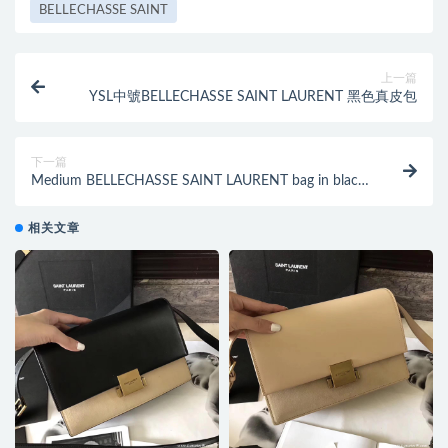
BELLECHASSE SAINT
上一篇
YSL中號BELLECHASSE SAINT LAURENT 黑色真皮包
下一篇
Medium BELLECHASSE SAINT LAURENT bag in black
leather and taupe suede
相关文章