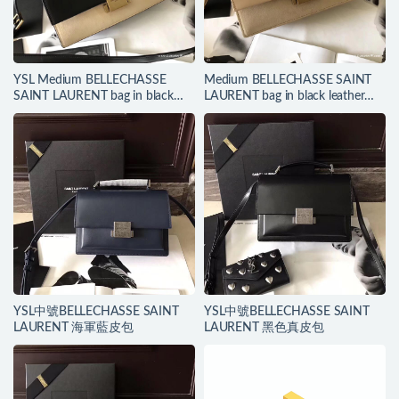
YSL Medium BELLECHASSE
Medium BELLECHASSE SAINT
SAINT LAURENT bag in black
LAURENT bag in black leather
leather and taupe suede
and taupe suede
YSL中號BELLECHASSE SAINT
YSL中號BELLECHASSE SAINT
LAURENT 海軍藍皮包
LAURENT 黑色真皮包