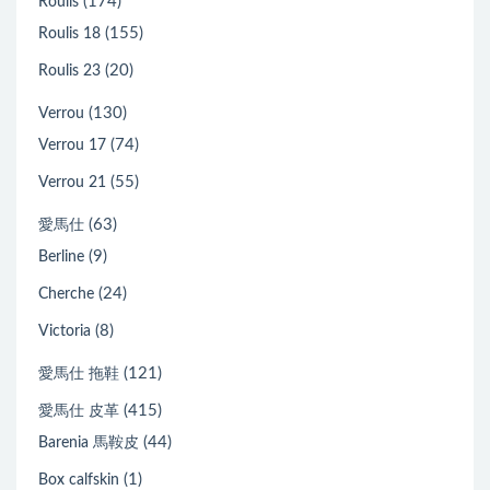
(174)
Roulis
(155)
Roulis 18
(20)
Roulis 23
(130)
Verrou
(74)
Verrou 17
(55)
Verrou 21
(63)
愛馬仕
(9)
Berline
(24)
Cherche
(8)
Victoria
(121)
愛馬仕 拖鞋
(415)
愛馬仕 皮革
(44)
Barenia 馬鞍皮
(1)
Box calfskin