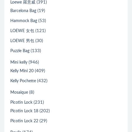
(391)
Loewe 羅意威
(19)
Barcelona Bag
(53)
Hammock Bag
(121)
LOEWE 女包
(30)
LOEWE 男包
(133)
Puzzle Bag
(946)
Mini kelly
(409)
Kelly Mini 20
(432)
Kelly Pochette
(8)
Mosaique
(231)
Picotin Lock
(202)
Picotin Lock 18
(29)
Picotin Lock 22