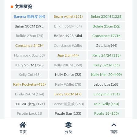
文章標簽
Barenia 馬鞍皮
(44)
Bearn wallet
(151)
Birkin 25CM
(1228)
Birkin 30CM
(595)
Birkin 35CM
(84)
Bolide 25cm
(52)
bolide 27cm
(74)
Bolide 1923 Mini
Constance 19CM
(93)
(571)
Constance 24CM
Constance Wallet
Geta bag
(44)
(216)
(60)
Hammock Bag
(53)
Jige Elan
(44)
Kelly 24/24
(118)
Kelly 25CM
(728)
Kelly 28CM
(350)
Kelly 32CM
(55)
Kelly Cut
(43)
Kelly Danse
(52)
Kelly Mini 20
(409)
Kelly Pochette
(432)
Kelly Wallet
(78)
Leboy bag
(168)
Lindy 26CM
(164)
Lindy 30CM
(47)
Lindy mini
(131)
LOEWE 女包
(121)
Loewe 羅意威
(253)
Mini kelly
(113)
Picotin Lock 18
Puzzle Bag
(133)
Roulis 18
(155)
(202)
Vanity case bag
(59)
Verrou 17
(74)
Verrou 21
(55)
首页
分类
顶部
Woc Wallet
(62)
ysl niki bag
(55)
愛馬仕 拖鞋
(121)