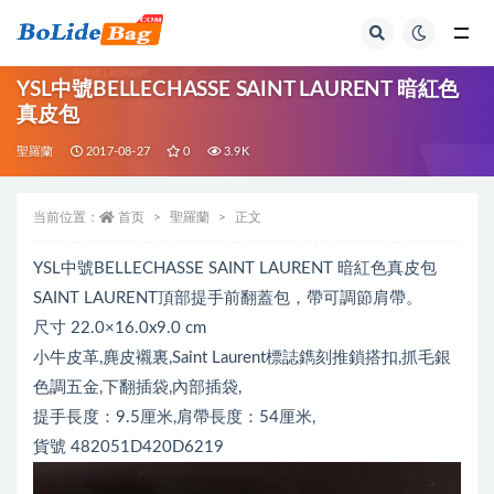
全部
YSL中號BELLECHASSE SAINT LAURENT 暗紅色
真皮包
聖羅蘭
2017-08-27
0
3.9K
当前位置：
首页
聖羅蘭
正文
YSL中號BELLECHASSE SAINT LAURENT 暗紅色真皮包
SAINT LAURENT頂部提手前翻蓋包，帶可調節肩帶。
尺寸 22.0×16.0x9.0 cm
小牛皮革,麂皮襯裏,Saint Laurent標誌鐫刻推鎖搭扣,抓毛銀
色調五金,下翻插袋,內部插袋,
提手長度：9.5厘米,肩帶長度：54厘米,
貨號 482051D420D6219