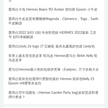
全
愛馬仕卡包 Hermes Bearn 9D Amber 琥珀黃 Epsom 小牛皮
愛馬仕牛皮皮質有哪幾種Negonda，Clemence，Togo，Swift
牛皮解讀
愛馬仕2022 刻印 U刻 年份對照錶 HERMES 2022最新 工匠
号 刻印准確解讀
愛馬仕Lindy 26 togo J7 亞麻藍 最具名媛風的包袋 Lindy包
世界上最名贵优质皮革 鸵鸟皮 Hermes爱马仕 Birkin Kelly 鸵
鸟皮皮革
爱马仕Hermes最小资的包袋伊芙琳（Evelyne）尺寸价格大全
愛馬仕凱莉包包選擇什麽顏色最好 Hermes 凱莉包Kelly 25
Epsom m8瀝青灰金扣
愛馬仕空中花園包（Hermes Garden Party bag)皮材質皮料選
擇什麽皮？