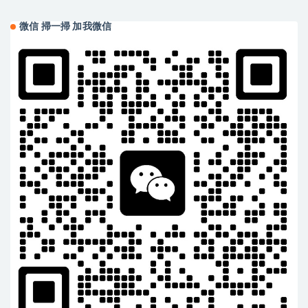
皮包
LAURENT 中號流蘇鱷魚紋手袋
微信 掃一掃 加我微信