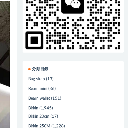
分類目錄
(13)
Bag strap
(36)
Béarn mini
(151)
Bearn wallet
(1,945)
Birkin
(17)
Birkin 20cm
(1,228)
Birkin 25CM