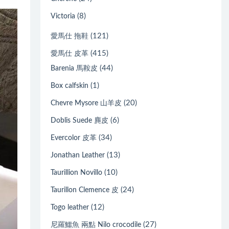
(8)
Victoria
(121)
愛馬仕 拖鞋
(415)
愛馬仕 皮革
(44)
Barenia 馬鞍皮
(1)
Box calfskin
(20)
Chevre Mysore 山羊皮
(6)
Doblis Suede 麂皮
(34)
Evercolor 皮革
(13)
Jonathan Leather
(10)
Taurillion Novillo
(24)
Taurillon Clemence 皮
(12)
Togo leather
(27)
尼羅鱷魚 兩點 Nilo crocodile