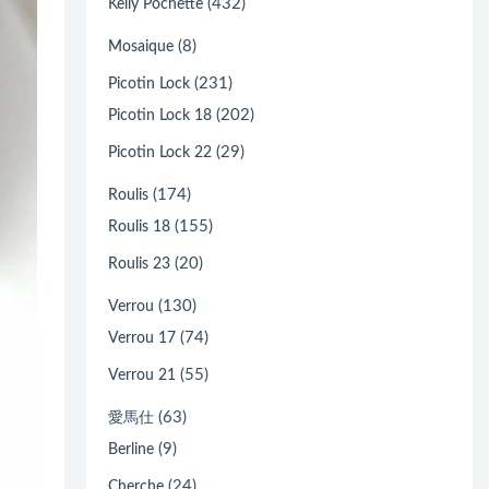
(432)
Kelly Pochette
(8)
Mosaique
(231)
Picotin Lock
(202)
Picotin Lock 18
(29)
Picotin Lock 22
(174)
Roulis
(155)
Roulis 18
(20)
Roulis 23
(130)
Verrou
(74)
Verrou 17
(55)
Verrou 21
(63)
愛馬仕
(9)
Berline
(24)
Cherche