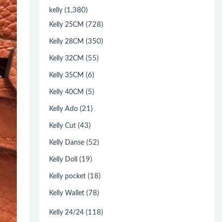
(1,380)
kelly
(728)
Kelly 25CM
(350)
Kelly 28CM
(55)
Kelly 32CM
(6)
Kelly 35CM
(5)
Kelly 40CM
(21)
Kelly Ado
(43)
Kelly Cut
(52)
Kelly Danse
(19)
Kelly Doll
(18)
Kelly pocket
(78)
Kelly Wallet
(118)
Kelly 24/24