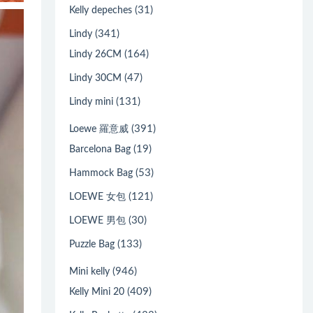
(31)
Kelly depeches
(341)
Lindy
(164)
Lindy 26CM
(47)
Lindy 30CM
(131)
Lindy mini
(391)
Loewe 羅意威
(19)
Barcelona Bag
(53)
Hammock Bag
(121)
LOEWE 女包
(30)
LOEWE 男包
(133)
Puzzle Bag
(946)
Mini kelly
(409)
Kelly Mini 20