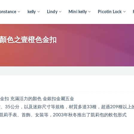
onstance
kelly
Lindy
Mini kelly
Picotin Lock
nge 經典顏色之壹橙色金扣
顏色之壹橙色金扣 充滿活力的顏色 金銀扣金屬五金
8、32、35公分，以及迷妳尺寸等規格，材質多達33種，超過209種以上
凱莉手表、首飾、女裝等，2003年秋冬推出了凱莉包的軟包形式