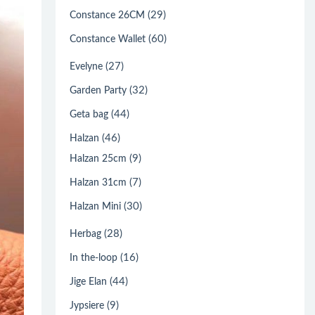
(29)
Constance 26CM
(60)
Constance Wallet
(27)
Evelyne
(32)
Garden Party
(44)
Geta bag
(46)
Halzan
(9)
Halzan 25cm
(7)
Halzan 31cm
(30)
Halzan Mini
(28)
Herbag
(16)
In the-loop
(44)
Jige Elan
(9)
Jypsiere