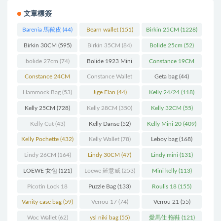
文章標簽
Barenia 馬鞍皮
(44)
Bearn wallet
(151)
Birkin 25CM
(1228)
Birkin 30CM
(595)
Birkin 35CM
(84)
Bolide 25cm
(52)
bolide 27cm
(74)
Bolide 1923 Mini
Constance 19CM
(93)
(571)
Constance 24CM
Constance Wallet
Geta bag
(44)
(216)
(60)
Hammock Bag
(53)
Jige Elan
(44)
Kelly 24/24
(118)
Kelly 25CM
(728)
Kelly 28CM
(350)
Kelly 32CM
(55)
Kelly Cut
(43)
Kelly Danse
(52)
Kelly Mini 20
(409)
Kelly Pochette
(432)
Kelly Wallet
(78)
Leboy bag
(168)
Lindy 26CM
(164)
Lindy 30CM
(47)
Lindy mini
(131)
LOEWE 女包
(121)
Loewe 羅意威
(253)
Mini kelly
(113)
Picotin Lock 18
Puzzle Bag
(133)
Roulis 18
(155)
(202)
Vanity case bag
(59)
Verrou 17
(74)
Verrou 21
(55)
Woc Wallet
(62)
ysl niki bag
(55)
愛馬仕 拖鞋
(121)