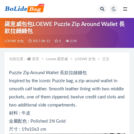
全部
羅意威包包LOEWE Puzzle Zip Around Wallet 長
款拉鏈錢包
LOEWE 女包
2017-08-13
0
2.0K
当前位置：
首页
Loewe 羅意威
LOEWE 女包
正文
Puzzle Zip Around Wallet 長款拉鏈錢包
Inspired by the iconic Puzzle bag, a zip-around wallet in
smooth calf leather. Smooth leather lining with two middle
pockets, one of them zippered, twelve credit card slots and
two additional side compartments.
材料 : 牛皮
金屬配色 : Polished 1N Gold
尺寸 : 19x10x3 cm