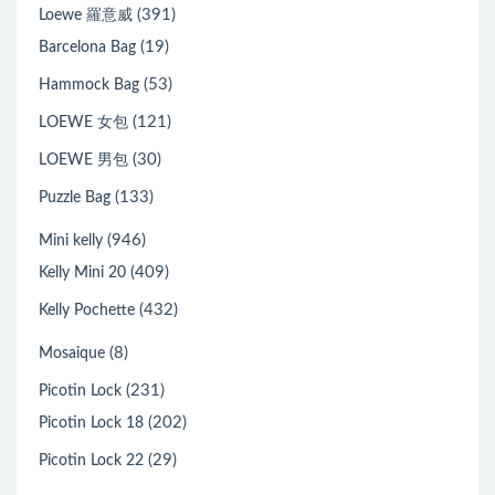
(391)
Loewe 羅意威
(19)
Barcelona Bag
(53)
Hammock Bag
(121)
LOEWE 女包
(30)
LOEWE 男包
(133)
Puzzle Bag
(946)
Mini kelly
(409)
Kelly Mini 20
(432)
Kelly Pochette
(8)
Mosaique
(231)
Picotin Lock
(202)
Picotin Lock 18
(29)
Picotin Lock 22