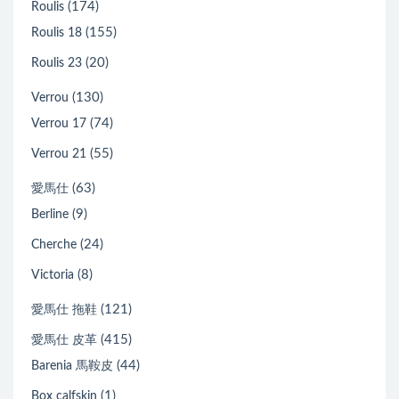
(174)
Roulis
(155)
Roulis 18
(20)
Roulis 23
(130)
Verrou
(74)
Verrou 17
(55)
Verrou 21
(63)
愛馬仕
(9)
Berline
(24)
Cherche
(8)
Victoria
(121)
愛馬仕 拖鞋
(415)
愛馬仕 皮革
(44)
Barenia 馬鞍皮
(1)
Box calfskin