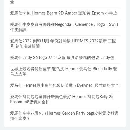
全
愛馬仕卡包 Hermes Bearn 9D Amber 琥珀黃 Epsom 小牛皮
愛馬仕牛皮皮質有哪幾種Negonda，Clemence，Togo，Swift
牛皮解讀
愛馬仕2022 刻印 U刻 年份對照錶 HERMES 2022最新 工匠
号 刻印准確解讀
愛馬仕Lindy 26 togo J7 亞麻藍 最具名媛風的包袋 Lindy包
世界上最名贵优质皮革 鸵鸟皮 Hermes爱马仕 Birkin Kelly 鸵
鸟皮皮革
爱马仕Hermes最小资的包袋伊芙琳（Evelyne）尺寸价格大全
愛馬仕凱莉包包選擇什麽顏色最好 Hermes 凱莉包Kelly 25
Epsom m8瀝青灰金扣
愛馬仕空中花園包（Hermes Garden Party bag)皮材質皮料選
擇什麽皮？