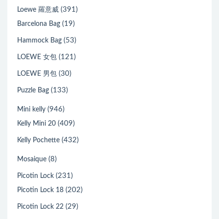
(391)
Loewe 羅意威
(19)
Barcelona Bag
(53)
Hammock Bag
(121)
LOEWE 女包
(30)
LOEWE 男包
(133)
Puzzle Bag
(946)
Mini kelly
(409)
Kelly Mini 20
(432)
Kelly Pochette
(8)
Mosaique
(231)
Picotin Lock
(202)
Picotin Lock 18
(29)
Picotin Lock 22