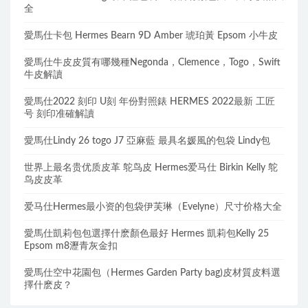
全
愛馬仕卡包 Hermes Bearn 9D Amber 琥珀黃 Epsom 小牛皮
愛馬仕牛皮皮質有哪幾種Negonda，Clemence，Togo，Swift
牛皮解讀
愛馬仕2022 刻印 U刻 年份對照錶 HERMES 2022最新 工匠
号 刻印准確解讀
愛馬仕Lindy 26 togo J7 亞麻藍 最具名媛風的包袋 Lindy包
世界上最名贵优质皮革 鸵鸟皮 Hermes爱马仕 Birkin Kelly 鸵
鸟皮皮革
爱马仕Hermes最小资的包袋伊芙琳（Evelyne）尺寸价格大全
愛馬仕凱莉包包選擇什麽顏色最好 Hermes 凱莉包Kelly 25
Epsom m8瀝青灰金扣
愛馬仕空中花園包（Hermes Garden Party bag)皮材質皮料選
擇什麽皮？