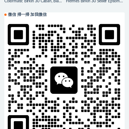
Colormatic Birkin 30 Caban, Black
Hermès Birkin 30 Sellier Epsom
and Chai Swift
Bleu Du Nord 北方藍
微信 掃一掃 加我微信