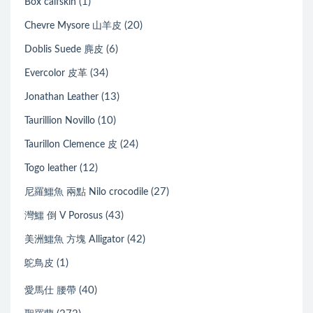
(1)
Box calfskin
(20)
Chevre Mysore 山羊皮
(6)
Doblis Suede 麂皮
(34)
Evercolor 皮革
(13)
Jonathan Leather
(10)
Taurillion Novillo
(24)
Taurillon Clemence 皮
(12)
Togo leather
(27)
尼羅鱷魚 兩點 Nilo crocodile
(43)
灣鱷 倒 V Porosus
(42)
美洲鱷魚 方塊 Alligator
(1)
鴕鳥皮
(40)
愛馬仕 腰帶