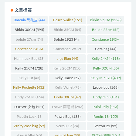
文章標簽
Barenia 馬鞍皮
(44)
Bearn wallet
(151)
Birkin 25CM
(1228)
Birkin 30CM
(595)
Birkin 35CM
(84)
Bolide 25cm
(52)
bolide 27cm
(74)
Bolide 1923 Mini
Constance 19CM
(93)
(571)
Constance 24CM
Constance Wallet
Geta bag
(44)
(216)
(60)
Hammock Bag
(53)
Jige Elan
(44)
Kelly 24/24
(118)
Kelly 25CM
(728)
Kelly 28CM
(350)
Kelly 32CM
(55)
Kelly Cut
(43)
Kelly Danse
(52)
Kelly Mini 20
(409)
Kelly Pochette
(432)
Kelly Wallet
(78)
Leboy bag
(168)
Lindy 26CM
(164)
Lindy 30CM
(47)
Lindy mini
(131)
LOEWE 女包
(121)
Loewe 羅意威
(253)
Mini kelly
(113)
Picotin Lock 18
Puzzle Bag
(133)
Roulis 18
(155)
(202)
Vanity case bag
(59)
Verrou 17
(74)
Verrou 21
(55)
Woc Wallet
(62)
ysl niki bag
(55)
愛馬仕 拖鞋
(121)