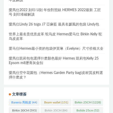
牛皮解讀
愛馬仕2022 刻印 U刻 年份對照錶 HERMES 2022最新 工匠
号 刻印准確解讀
愛馬仕Lindy 26 togo J7 亞麻藍 最具名媛風的包袋 Lindy包
世界上最名贵优质皮革 鸵鸟皮 Hermes爱马仕 Birkin Kelly 鸵
鸟皮皮革
爱马仕Hermes最小资的包袋伊芙琳（Evelyne）尺寸价格大全
愛馬仕凱莉包包選擇什麽顏色最好 Hermes 凱莉包Kelly 25
Epsom m8瀝青灰金扣
愛馬仕空中花園包（Hermes Garden Party bag)皮材質皮料選
擇什麽皮？
文章標簽
Barenia 馬鞍皮
(44)
Bearn wallet
(151)
Birkin 25CM
(1228)
Birkin 30CM
(595)
Birkin 35CM
(84)
Bolide 25cm
(52)