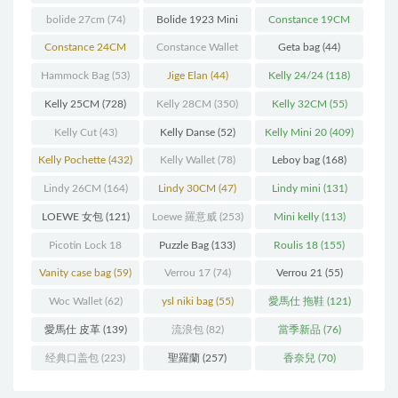
bolide 27cm
(74)
Bolide 1923 Mini
Constance 19CM
(93)
(571)
Constance 24CM
Constance Wallet
Geta bag
(44)
(216)
(60)
Hammock Bag
(53)
Jige Elan
(44)
Kelly 24/24
(118)
Kelly 25CM
(728)
Kelly 28CM
(350)
Kelly 32CM
(55)
Kelly Cut
(43)
Kelly Danse
(52)
Kelly Mini 20
(409)
Kelly Pochette
(432)
Kelly Wallet
(78)
Leboy bag
(168)
Lindy 26CM
(164)
Lindy 30CM
(47)
Lindy mini
(131)
LOEWE 女包
(121)
Loewe 羅意威
(253)
Mini kelly
(113)
Picotin Lock 18
Puzzle Bag
(133)
Roulis 18
(155)
(202)
Vanity case bag
(59)
Verrou 17
(74)
Verrou 21
(55)
Woc Wallet
(62)
ysl niki bag
(55)
愛馬仕 拖鞋
(121)
愛馬仕 皮革
(139)
流浪包
(82)
當季新品
(76)
经典口盖包
(223)
聖羅蘭
(257)
香奈兒
(70)