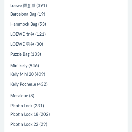
(391)
Loewe 羅意威
(19)
Barcelona Bag
(53)
Hammock Bag
(121)
LOEWE 女包
(30)
LOEWE 男包
(133)
Puzzle Bag
(946)
Mini kelly
(409)
Kelly Mini 20
(432)
Kelly Pochette
(8)
Mosaique
(231)
Picotin Lock
(202)
Picotin Lock 18
(29)
Picotin Lock 22