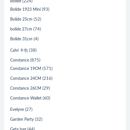
(224)
Bolide
(93)
Bolide 1923 Mini
(52)
Bolide 25cm
(74)
bolide 27cm
(4)
Bolide 31cm
(38)
Calvi 卡包
(875)
Constance
(571)
Constance 19CM
(216)
Constance 24CM
(29)
Constance 26CM
(60)
Constance Wallet
(27)
Evelyne
(32)
Garden Party
(44)
Geta bag