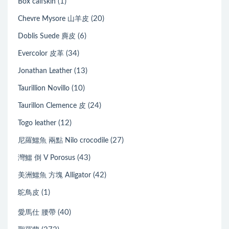
(1)
Box calfskin
(20)
Chevre Mysore 山羊皮
(6)
Doblis Suede 麂皮
(34)
Evercolor 皮革
(13)
Jonathan Leather
(10)
Taurillion Novillo
(24)
Taurillon Clemence 皮
(12)
Togo leather
(27)
尼羅鱷魚 兩點 Nilo crocodile
(43)
灣鱷 倒 V Porosus
(42)
美洲鱷魚 方塊 Alligator
(1)
鴕鳥皮
(40)
愛馬仕 腰帶