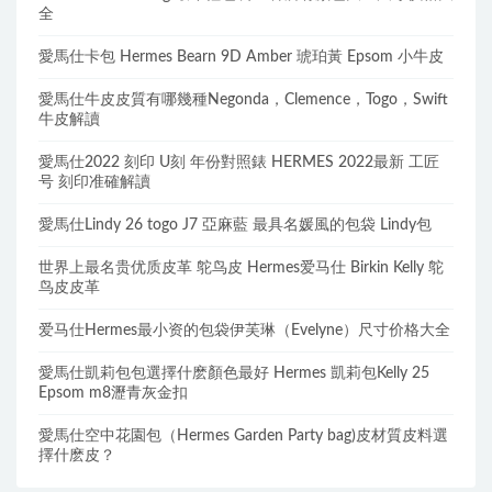
全
愛馬仕卡包 Hermes Bearn 9D Amber 琥珀黃 Epsom 小牛皮
愛馬仕牛皮皮質有哪幾種Negonda，Clemence，Togo，Swift
牛皮解讀
愛馬仕2022 刻印 U刻 年份對照錶 HERMES 2022最新 工匠
号 刻印准確解讀
愛馬仕Lindy 26 togo J7 亞麻藍 最具名媛風的包袋 Lindy包
世界上最名贵优质皮革 鸵鸟皮 Hermes爱马仕 Birkin Kelly 鸵
鸟皮皮革
爱马仕Hermes最小资的包袋伊芙琳（Evelyne）尺寸价格大全
愛馬仕凱莉包包選擇什麽顏色最好 Hermes 凱莉包Kelly 25
Epsom m8瀝青灰金扣
愛馬仕空中花園包（Hermes Garden Party bag)皮材質皮料選
擇什麽皮？