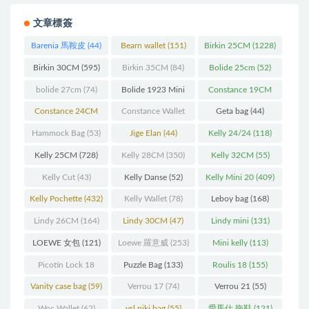
文章標簽
Barenia 馬鞍皮
(44)
Bearn wallet
(151)
Birkin 25CM
(1228)
Birkin 30CM
(595)
Birkin 35CM
(84)
Bolide 25cm
(52)
bolide 27cm
(74)
Bolide 1923 Mini
Constance 19CM
(93)
(571)
Constance 24CM
Constance Wallet
Geta bag
(44)
(216)
(60)
Hammock Bag
(53)
Jige Elan
(44)
Kelly 24/24
(118)
Kelly 25CM
(728)
Kelly 28CM
(350)
Kelly 32CM
(55)
Kelly Cut
(43)
Kelly Danse
(52)
Kelly Mini 20
(409)
Kelly Pochette
(432)
Kelly Wallet
(78)
Leboy bag
(168)
Lindy 26CM
(164)
Lindy 30CM
(47)
Lindy mini
(131)
LOEWE 女包
(121)
Loewe 羅意威
(253)
Mini kelly
(113)
Picotin Lock 18
Puzzle Bag
(133)
Roulis 18
(155)
(202)
Vanity case bag
(59)
Verrou 17
(74)
Verrou 21
(55)
Woc Wallet
(62)
ysl niki bag
(55)
愛馬仕 拖鞋
(121)