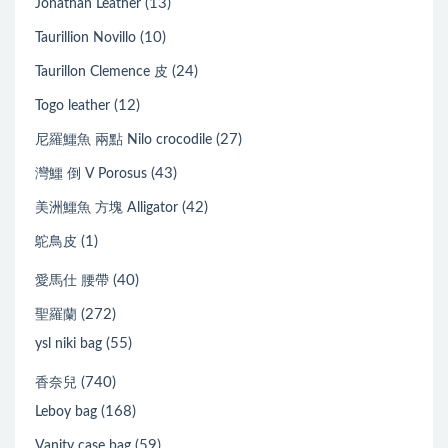
(13)
Jonathan Leather
(10)
Taurillion Novillo
(24)
Taurillon Clemence 皮
(12)
Togo leather
(27)
尼羅鱷魚 兩點 Nilo crocodile
(43)
灣鱷 倒 V Porosus
(42)
美洲鱷魚 方塊 Alligator
(1)
鴕鳥皮
(40)
愛馬仕 腰帶
(272)
聖羅蘭
(55)
ysl niki bag
(740)
香奈兒
(168)
Leboy bag
(59)
Vanity case bag