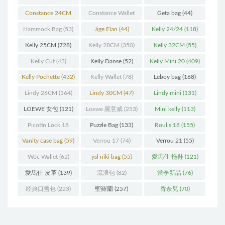
(93)
(571)
Constance 24CM
Constance Wallet
Geta bag
(44)
(216)
(60)
Hammock Bag
(53)
Jige Elan
(44)
Kelly 24/24
(118)
Kelly 25CM
(728)
Kelly 28CM
(350)
Kelly 32CM
(55)
Kelly Cut
(43)
Kelly Danse
(52)
Kelly Mini 20
(409)
Kelly Pochette
(432)
Kelly Wallet
(78)
Leboy bag
(168)
Lindy 26CM
(164)
Lindy 30CM
(47)
Lindy mini
(131)
LOEWE 女包
(121)
Loewe 羅意威
(253)
Mini kelly
(113)
Picotin Lock 18
Puzzle Bag
(133)
Roulis 18
(155)
(202)
Vanity case bag
(59)
Verrou 17
(74)
Verrou 21
(55)
Woc Wallet
(62)
ysl niki bag
(55)
愛馬仕 拖鞋
(121)
愛馬仕 皮革
(139)
流浪包
(82)
當季新品
(76)
经典口盖包
(223)
聖羅蘭
(257)
香奈兒
(70)