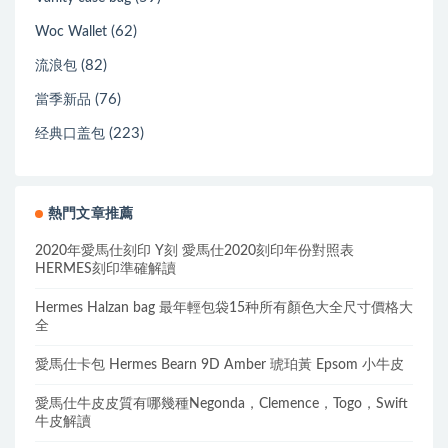
(62)
Woc Wallet
(82)
流浪包
(76)
當季新品
(223)
经典口盖包
熱門文章推薦
2020年愛馬仕刻印 Y刻 愛馬仕2020刻印年份對照表
HERMES刻印準確解讀
Hermes Halzan bag 最年輕包袋15种所有顏色大全尺寸價格大
全
愛馬仕卡包 Hermes Bearn 9D Amber 琥珀黃 Epsom 小牛皮
愛馬仕牛皮皮質有哪幾種Negonda，Clemence，Togo，Swift
牛皮解讀