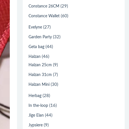
(29)
Constance 26CM
(60)
Constance Wallet
(27)
Evelyne
(32)
Garden Party
(44)
Geta bag
(46)
Halzan
(9)
Halzan 25cm
(7)
Halzan 31cm
(30)
Halzan Mini
(28)
Herbag
(16)
In the-loop
(44)
Jige Elan
(9)
Jypsiere