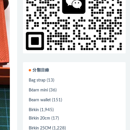
分類目錄
(13)
Bag strap
(36)
Béarn mini
(151)
Bearn wallet
(1,945)
Birkin
(17)
Birkin 20cm
(1,228)
Birkin 25CM