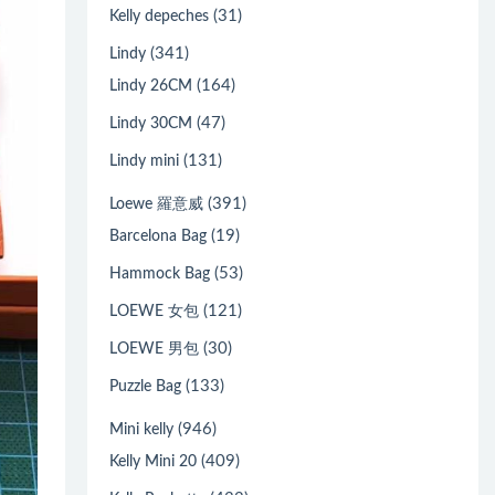
(31)
Kelly depeches
(341)
Lindy
(164)
Lindy 26CM
(47)
Lindy 30CM
(131)
Lindy mini
(391)
Loewe 羅意威
(19)
Barcelona Bag
(53)
Hammock Bag
(121)
LOEWE 女包
(30)
LOEWE 男包
(133)
Puzzle Bag
(946)
Mini kelly
(409)
Kelly Mini 20