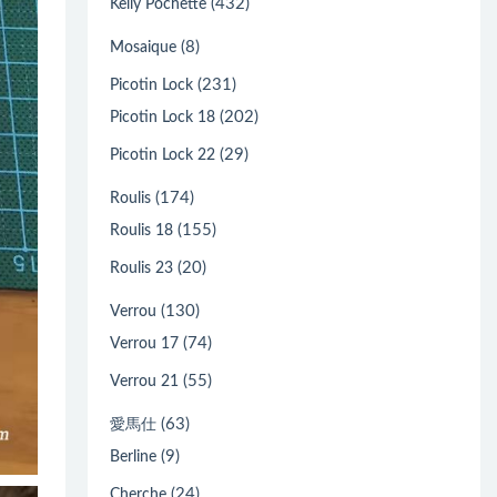
(432)
Kelly Pochette
(8)
Mosaique
(231)
Picotin Lock
(202)
Picotin Lock 18
(29)
Picotin Lock 22
(174)
Roulis
(155)
Roulis 18
(20)
Roulis 23
(130)
Verrou
(74)
Verrou 17
(55)
Verrou 21
(63)
愛馬仕
(9)
Berline
(24)
Cherche