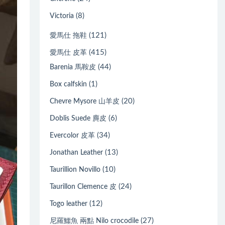
(8)
Victoria
(121)
愛馬仕 拖鞋
(415)
愛馬仕 皮革
(44)
Barenia 馬鞍皮
(1)
Box calfskin
(20)
Chevre Mysore 山羊皮
(6)
Doblis Suede 麂皮
(34)
Evercolor 皮革
(13)
Jonathan Leather
(10)
Taurillion Novillo
(24)
Taurillon Clemence 皮
(12)
Togo leather
(27)
尼羅鱷魚 兩點 Nilo crocodile