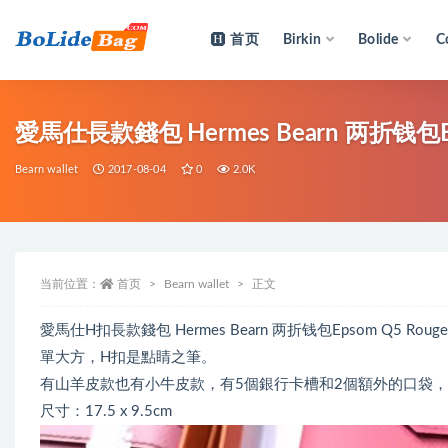
首页
Birkin
Bolide
C
全部
愛馬仕長款錢包 Hermes Bearn 两折钱包Ep
Bearn wallet
2017-08-04
0
2.0K
当前位置：
首页
Bearn wallet
正文
愛馬仕H扣長款錢包 Hermes Bearn 两折钱包Epsom Q5 R
單大方，H扣是點睛之筆。
有山羊皮款也有小牛皮款，有5個銀行卡槽和2個額外的口袋，中間印
尺寸：17.5 x 9.5cm