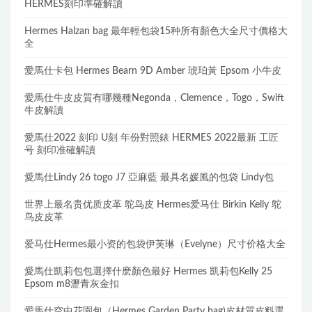
HERMES刻印準確解讀
Hermes Halzan bag 最年輕包袋15种所有顏色大全尺寸價格大
全
愛馬仕卡包 Hermes Bearn 9D Amber 琥珀黃 Epsom 小牛皮
愛馬仕牛皮皮質有哪幾種Negonda，Clemence，Togo，Swift
牛皮解讀
愛馬仕2022 刻印 U刻 年份對照錶 HERMES 2022最新 工匠
号 刻印准確解讀
愛馬仕Lindy 26 togo J7 亞麻藍 最具名媛風的包袋 Lindy包
世界上最名贵优质皮革 鸵鸟皮 Hermes爱马仕 Birkin Kelly 鸵
鸟皮皮革
爱马仕Hermes最小资的包袋伊芙琳（Evelyne）尺寸价格大全
愛馬仕凱莉包包選擇什麽顏色最好 Hermes 凱莉包Kelly 25
Epsom m8瀝青灰金扣
愛馬仕空中花園包（Hermes Garden Party bag)皮材質皮料選