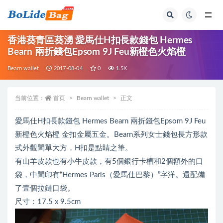
全部
香港葵青區葵湧 愛馬仕H扣長款錢包 Hermes
Bearn 兩折錢包Epsom 9J Feu新橙色火焰橙
Bearn wallet
2017-08-04
0
1.5K
当前位置：
首页
Bearn wallet
正文
愛馬仕H扣長款錢包 Hermes Bearn 兩折錢包Epsom 9J Feu
新橙色火焰橙 金扣金屬五金。Bearn系列女士錢包長方形款
式外觀間單大方，H扣是點睛之筆。
有山羊皮款也有小牛皮款，有5個銀行卡槽和2個額外的口
袋，中間印有“Hermes Paris（愛馬仕巴黎）”字洋。還配備
了壹個拉鏈口袋。
尺寸：17.5 x 9.5cm