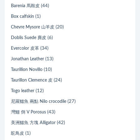
(44)
Barenia 馬鞍皮
(1)
Box calfskin
(20)
Chevre Mysore 山羊皮
(6)
Doblis Suede 麂皮
(34)
Evercolor 皮革
(13)
Jonathan Leather
(10)
Taurillion Novillo
(24)
Taurillon Clemence 皮
(12)
Togo leather
(27)
尼羅鱷魚 兩點 Nilo crocodile
(43)
灣鱷 倒 V Porosus
(42)
美洲鱷魚 方塊 Alligator
(1)
鴕鳥皮