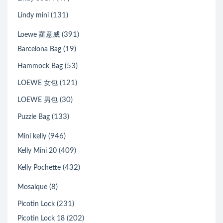
(131)
Lindy mini
(391)
Loewe 羅意威
(19)
Barcelona Bag
(53)
Hammock Bag
(121)
LOEWE 女包
(30)
LOEWE 男包
(133)
Puzzle Bag
(946)
Mini kelly
(409)
Kelly Mini 20
(432)
Kelly Pochette
(8)
Mosaique
(231)
Picotin Lock
(202)
Picotin Lock 18