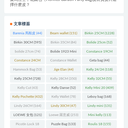
擇什麽皮？
文章標簽
Barenia 馬鞍皮
(44)
Bearn wallet
(151)
Birkin 25CM
(1228)
Birkin 30CM
(595)
Birkin 35CM
(84)
Bolide 25cm
(52)
bolide 27cm
(74)
Bolide 1923 Mini
Constance 19CM
(93)
(571)
Constance 24CM
Constance Wallet
Geta bag
(44)
(216)
(60)
Hammock Bag
(53)
Jige Elan
(44)
Kelly 24/24
(118)
Kelly 25CM
(728)
Kelly 28CM
(350)
Kelly 32CM
(55)
Kelly Cut
(43)
Kelly Danse
(52)
Kelly Mini 20
(409)
Kelly Pochette
(432)
Kelly Wallet
(78)
Leboy bag
(168)
Lindy 26CM
(164)
Lindy 30CM
(47)
Lindy mini
(131)
LOEWE 女包
(121)
Loewe 羅意威
(253)
Mini kelly
(113)
Picotin Lock 18
Puzzle Bag
(133)
Roulis 18
(155)