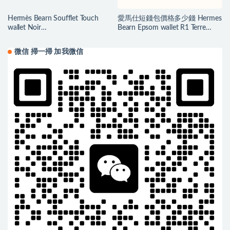
Hermès Bearn Soufflet Touch
愛馬仕短錢包價格多少錢 Hermes
wallet Noir
Bearn Epsom wallet R1 Terre
Epsom/Mississippiensis Alligator
Battue
微信 掃一掃 加我微信