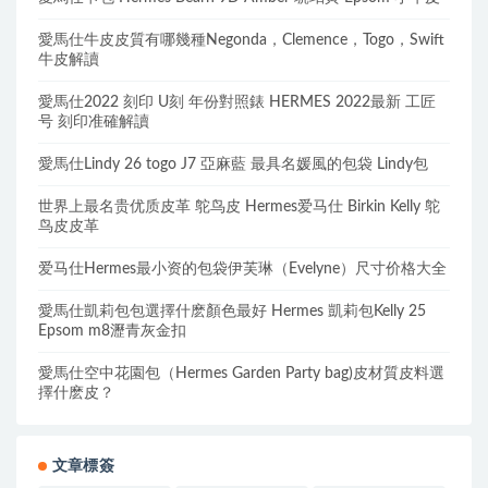
愛馬仕牛皮皮質有哪幾種Negonda，Clemence，Togo，Swift
牛皮解讀
愛馬仕2022 刻印 U刻 年份對照錶 HERMES 2022最新 工匠
号 刻印准確解讀
愛馬仕Lindy 26 togo J7 亞麻藍 最具名媛風的包袋 Lindy包
世界上最名贵优质皮革 鸵鸟皮 Hermes爱马仕 Birkin Kelly 鸵
鸟皮皮革
爱马仕Hermes最小资的包袋伊芙琳（Evelyne）尺寸价格大全
愛馬仕凱莉包包選擇什麽顏色最好 Hermes 凱莉包Kelly 25
Epsom m8瀝青灰金扣
愛馬仕空中花園包（Hermes Garden Party bag)皮材質皮料選
擇什麽皮？
文章標簽