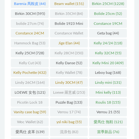
Barenia 馬鞍皮
(44)
Bearn wallet
(151)
Birkin 25CM
(1228)
Birkin 30CM
(595)
Birkin 35CM
(84)
Bolide 25cm
(52)
bolide 27cm
(74)
Bolide 1923 Mini
Constance 19CM
(93)
(571)
Constance 24CM
Constance Wallet
Geta bag
(44)
(216)
(60)
Hammock Bag
(53)
Jige Elan
(44)
Kelly 24/24
(118)
Kelly 25CM
(728)
Kelly 28CM
(350)
Kelly 32CM
(55)
Kelly Cut
(43)
Kelly Danse
(52)
Kelly Mini 20
(409)
Kelly Pochette
(432)
Kelly Wallet
(78)
Leboy bag
(168)
Lindy 26CM
(164)
Lindy 30CM
(47)
Lindy mini
(131)
LOEWE 女包
(121)
Loewe 羅意威
(253)
Mini kelly
(113)
Picotin Lock 18
Puzzle Bag
(133)
Roulis 18
(155)
(202)
Vanity case bag
(59)
Verrou 17
(74)
Verrou 21
(55)
Woc Wallet
(62)
ysl niki bag
(55)
愛馬仕 拖鞋
(121)
愛馬仕 皮革
(139)
流浪包
(82)
當季新品
(76)