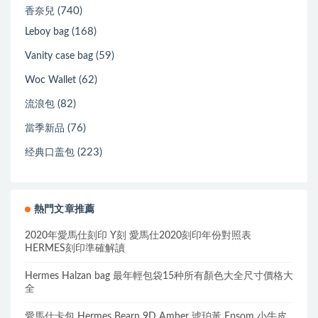
(740)
香奈兒
(168)
Leboy bag
(59)
Vanity case bag
(62)
Woc Wallet
(82)
流浪包
(76)
當季新品
(223)
经典口盖包
熱門文章推薦
2020年愛馬仕刻印 Y刻 愛馬仕2020刻印年份對照表
HERMES刻印準確解讀
Hermes Halzan bag 最年輕包袋15种所有顏色大全尺寸價格大
全
愛馬仕卡包 Hermes Bearn 9D Amber 琥珀黃 Epsom 小牛皮