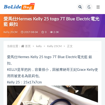
全部
愛馬仕Hermes Kelly 25 togo 7T Blue Electric電光
藍 銀扣
Kelly 25CM
2017-08-04
0
2.0K
当前位置：
首页
kelly
Kelly 25CM
正文
愛馬仕Hermes Kelly 25 togo 7T Blue Electric電光藍 銀
扣。
KELLY是單把的，容量很小，因被摩納哥王妃Grace Kelly使
用而被更名為凱莉包。
Kelly 25：25x17x7cm