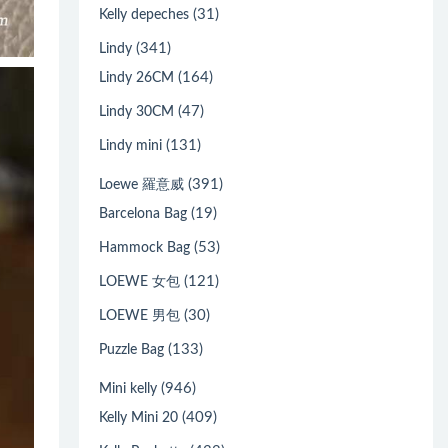
(31)
Kelly depeches
(341)
Lindy
(164)
Lindy 26CM
(47)
Lindy 30CM
(131)
Lindy mini
(391)
Loewe 羅意威
(19)
Barcelona Bag
(53)
Hammock Bag
(121)
LOEWE 女包
(30)
LOEWE 男包
(133)
Puzzle Bag
(946)
Mini kelly
(409)
Kelly Mini 20