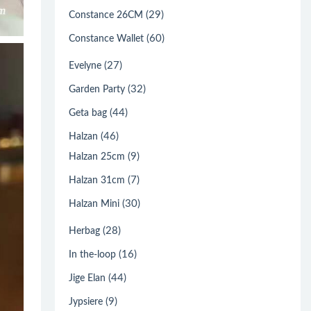
(29)
Constance 26CM
(60)
Constance Wallet
(27)
Evelyne
(32)
Garden Party
(44)
Geta bag
(46)
Halzan
(9)
Halzan 25cm
(7)
Halzan 31cm
(30)
Halzan Mini
(28)
Herbag
(16)
In the-loop
(44)
Jige Elan
(9)
Jypsiere