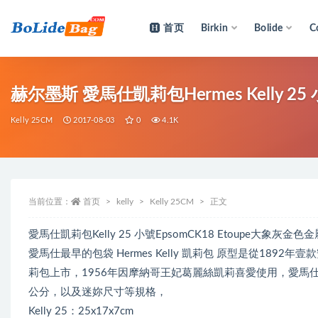
首页
Birkin
Bolide
C
全部
赫尔墨斯 愛馬仕凱莉包Hermes Kelly 25
Kelly 25CM
2017-08-03
0
4.1K
当前位置：
首页
kelly
Kelly 25CM
正文
愛馬仕凱莉包Kelly 25 小號EpsomCK18 Etoupe大象
愛馬仕最早的包袋 Hermes Kelly 凱莉包 原型是從1892年壹
莉包上市，1956年因摩納哥王妃葛麗絲凱莉喜愛使用，愛馬仕總裁
公分，以及迷妳尺寸等規格，
Kelly 25：25x17x7cm