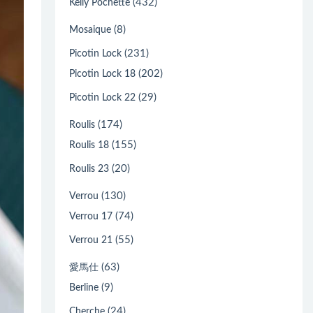
(432)
Kelly Pochette
(8)
Mosaique
(231)
Picotin Lock
(202)
Picotin Lock 18
(29)
Picotin Lock 22
(174)
Roulis
(155)
Roulis 18
(20)
Roulis 23
(130)
Verrou
(74)
Verrou 17
(55)
Verrou 21
(63)
愛馬仕
(9)
Berline
(24)
Cherche