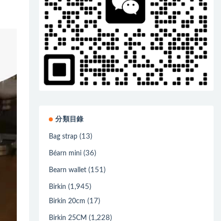
分類目錄
(13)
Bag strap
(36)
Béarn mini
(151)
Bearn wallet
(1,945)
Birkin
(17)
Birkin 20cm
(1,228)
Birkin 25CM