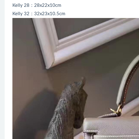
Kelly 28：28x22x10cm
Kelly 32：32x23x10.5cm