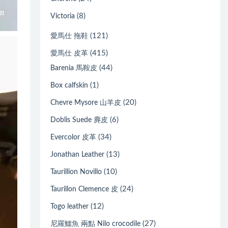
(8)
Victoria
(121)
愛馬仕 拖鞋
(415)
愛馬仕 皮革
(44)
Barenia 馬鞍皮
(1)
Box calfskin
(20)
Chevre Mysore 山羊皮
(6)
Doblis Suede 麂皮
(34)
Evercolor 皮革
(13)
Jonathan Leather
(10)
Taurillion Novillo
(24)
Taurillon Clemence 皮
(12)
Togo leather
(27)
尼羅鱷魚 兩點 Nilo crocodile