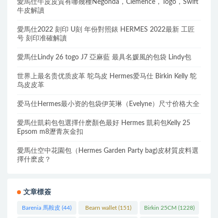
愛馬仕牛皮皮質有哪幾種Negonda，Clemence，Togo，Swift
牛皮解讀
愛馬仕2022 刻印 U刻 年份對照錶 HERMES 2022最新 工匠
号 刻印准確解讀
愛馬仕Lindy 26 togo J7 亞麻藍 最具名媛風的包袋 Lindy包
世界上最名贵优质皮革 鸵鸟皮 Hermes爱马仕 Birkin Kelly 鸵
鸟皮皮革
爱马仕Hermes最小资的包袋伊芙琳（Evelyne）尺寸价格大全
愛馬仕凱莉包包選擇什麽顏色最好 Hermes 凱莉包Kelly 25
Epsom m8瀝青灰金扣
愛馬仕空中花園包（Hermes Garden Party bag)皮材質皮料選
擇什麽皮？
文章標簽
Barenia 馬鞍皮
(44)
Bearn wallet
(151)
Birkin 25CM
(1228)