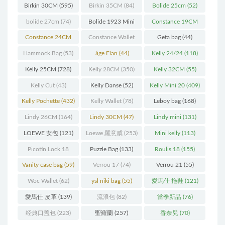
Birkin 30CM
(595)
Birkin 35CM
(84)
Bolide 25cm
(52)
bolide 27cm
(74)
Bolide 1923 Mini
Constance 19CM
(93)
(571)
Constance 24CM
Constance Wallet
Geta bag
(44)
(216)
(60)
Hammock Bag
(53)
Jige Elan
(44)
Kelly 24/24
(118)
Kelly 25CM
(728)
Kelly 28CM
(350)
Kelly 32CM
(55)
Kelly Cut
(43)
Kelly Danse
(52)
Kelly Mini 20
(409)
Kelly Pochette
(432)
Kelly Wallet
(78)
Leboy bag
(168)
Lindy 26CM
(164)
Lindy 30CM
(47)
Lindy mini
(131)
LOEWE 女包
(121)
Loewe 羅意威
(253)
Mini kelly
(113)
Picotin Lock 18
Puzzle Bag
(133)
Roulis 18
(155)
(202)
Vanity case bag
(59)
Verrou 17
(74)
Verrou 21
(55)
Woc Wallet
(62)
ysl niki bag
(55)
愛馬仕 拖鞋
(121)
愛馬仕 皮革
(139)
流浪包
(82)
當季新品
(76)
经典口盖包
(223)
聖羅蘭
(257)
香奈兒
(70)