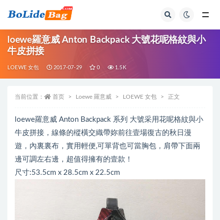
全部
loewe羅意威 Anton Backpack 大號花呢格紋與小
牛皮拼接
LOEWE 女包
2017-07-29
0
1.5K
当前位置：
首页
Loewe 羅意威
LOEWE 女包
正文
loewe羅意威 Anton Backpack 系列 大號采用花呢格紋與小
牛皮拼接，線條的樅橫交織帶妳前往壹場復古的秋日漫
遊，內裏裏布，實用輕便,可單背也可當胸包，肩帶下面兩
邊可調左右邊，超值得擁有的壹款！
尺寸:53.5cm x 28.5cm x 22.5cm