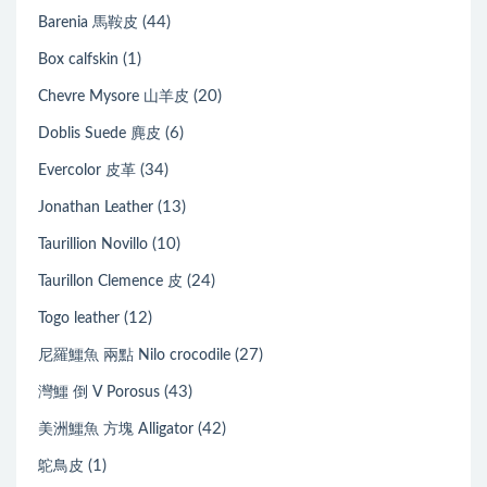
(44)
Barenia 馬鞍皮
(1)
Box calfskin
(20)
Chevre Mysore 山羊皮
(6)
Doblis Suede 麂皮
(34)
Evercolor 皮革
(13)
Jonathan Leather
(10)
Taurillion Novillo
(24)
Taurillon Clemence 皮
(12)
Togo leather
(27)
尼羅鱷魚 兩點 Nilo crocodile
(43)
灣鱷 倒 V Porosus
(42)
美洲鱷魚 方塊 Alligator
(1)
鴕鳥皮