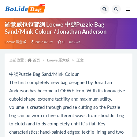
全部
羅意威包包官網 Loewe 中號Puzzle Bag
Sand/Mink Colour / Jonathan Anderson
Loewe 羅意威
2017-07-29
0
2.4K
当前位置：
首页
Loewe 羅意威
正文
中號Puzzle Bag Sand/Mink Colour
The first completely new bag designed by Jonathan
Anderson has become a LOEWE icon. With its innovative
cuboid shape, extreme tactility and maximum utility,
volume is created through precise cutting so the Puzzle
bag can be worn in five different ways, from shoulder bag
to clutch and folds completely until it´s flat. Key
characteristics: hand-painted edges; textile lining and two