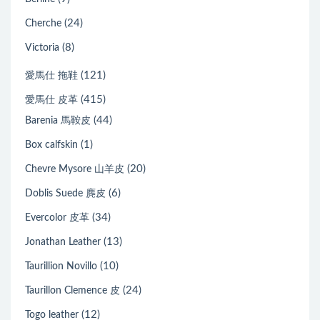
(24)
Cherche
(8)
Victoria
(121)
愛馬仕 拖鞋
(415)
愛馬仕 皮革
(44)
Barenia 馬鞍皮
(1)
Box calfskin
(20)
Chevre Mysore 山羊皮
(6)
Doblis Suede 麂皮
(34)
Evercolor 皮革
(13)
Jonathan Leather
(10)
Taurillion Novillo
(24)
Taurillon Clemence 皮
(12)
Togo leather