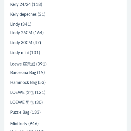
(118)
Kelly 24/24
(31)
Kelly depeches
(341)
Lindy
(164)
Lindy 26CM
(47)
Lindy 30CM
(131)
Lindy mini
(391)
Loewe 羅意威
(19)
Barcelona Bag
(53)
Hammock Bag
(121)
LOEWE 女包
(30)
LOEWE 男包
(133)
Puzzle Bag
(946)
Mini kelly