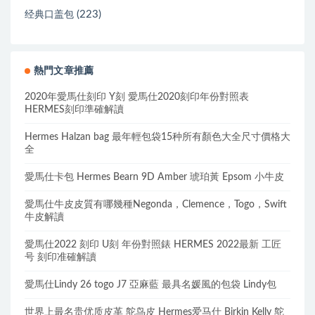
(223)
经典口盖包
熱門文章推薦
2020年愛馬仕刻印 Y刻 愛馬仕2020刻印年份對照表
HERMES刻印準確解讀
Hermes Halzan bag 最年輕包袋15种所有顏色大全尺寸價格大
全
愛馬仕卡包 Hermes Bearn 9D Amber 琥珀黃 Epsom 小牛皮
愛馬仕牛皮皮質有哪幾種Negonda，Clemence，Togo，Swift
牛皮解讀
愛馬仕2022 刻印 U刻 年份對照錶 HERMES 2022最新 工匠
号 刻印准確解讀
愛馬仕Lindy 26 togo J7 亞麻藍 最具名媛風的包袋 Lindy包
世界上最名贵优质皮革 鸵鸟皮 Hermes爱马仕 Birkin Kelly 鸵