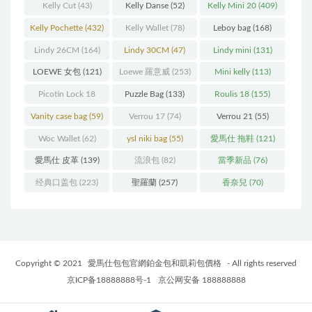
Kelly Cut
(43)
Kelly Danse
(52)
Kelly Mini 20
(409)
Kelly Pochette
(432)
Kelly Wallet
(78)
Leboy bag
(168)
Lindy 26CM
(164)
Lindy 30CM
(47)
Lindy mini
(131)
LOEWE 女包
(121)
Loewe 羅意威
(253)
Mini kelly
(113)
Picotin Lock 18
Puzzle Bag
(133)
Roulis 18
(155)
(202)
Vanity case bag
(59)
Verrou 17
(74)
Verrou 21
(55)
Woc Wallet
(62)
ysl niki bag
(55)
愛馬仕 拖鞋
(121)
愛馬仕 皮革
(139)
流浪包
(82)
當季新品
(76)
经典口盖包
(223)
聖羅蘭
(257)
香奈兒
(70)
Copyright © 2021
愛馬仕包包官網鉑金包和凱莉包價格
- All rights reserved
京ICP备18888888号-1
京公网安备 188888888