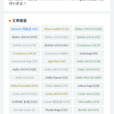
擇什麽皮？
文章標簽
Barenia 馬鞍皮
(44)
Bearn wallet
(151)
Birkin 25CM
(1228)
Birkin 30CM
(595)
Birkin 35CM
(84)
Bolide 25cm
(52)
bolide 27cm
(74)
Bolide 1923 Mini
Constance 19CM
(93)
(571)
Constance 24CM
Constance Wallet
Geta bag
(44)
(216)
(60)
Hammock Bag
(53)
Jige Elan
(44)
Kelly 24/24
(118)
Kelly 25CM
(728)
Kelly 28CM
(350)
Kelly 32CM
(55)
Kelly Cut
(43)
Kelly Danse
(52)
Kelly Mini 20
(409)
Kelly Pochette
(432)
Kelly Wallet
(78)
Leboy bag
(168)
Lindy 26CM
(164)
Lindy 30CM
(47)
Lindy mini
(131)
LOEWE 女包
(121)
Loewe 羅意威
(253)
Mini kelly
(113)
Picotin Lock 18
Puzzle Bag
(133)
Roulis 18
(155)