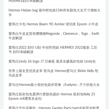
HERMES刻印準確解讀
Hermes Halzan bag 最年輕包袋15种所有顏色大全尺寸價格大
全
愛馬仕卡包 Hermes Bearn 9D Amber 琥珀黃 Epsom 小牛皮
愛馬仕牛皮皮質有哪幾種Negonda，Clemence，Togo，Swift
牛皮解讀
愛馬仕2022 刻印 U刻 年份對照錶 HERMES 2022最新 工匠
号 刻印准確解讀
愛馬仕Lindy 26 togo J7 亞麻藍 最具名媛風的包袋 Lindy包
世界上最名贵优质皮革 鸵鸟皮 Hermes爱马仕 Birkin Kelly 鸵
鸟皮皮革
爱马仕Hermes最小资的包袋伊芙琳（Evelyne）尺寸价格大全
愛馬仕凱莉包包選擇什麽顏色最好 Hermes 凱莉包Kelly 25
Epsom m8瀝青灰金扣
愛馬仕空中花園包（Hermes Garden Party bag)皮材質皮料選