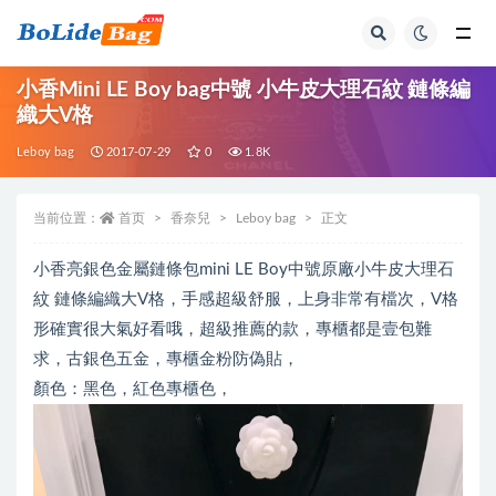
全部
小香Mini LE Boy bag中號 小牛皮大理石紋 鏈條編
織大V格
Leboy bag
2017-07-29
0
1.8K
当前位置：
首页
香奈兒
Leboy bag
正文
小香亮銀色金屬鏈條包mini LE Boy中號原廠小牛皮大理石
紋 鏈條編織大V格，手感超級舒服，上身非常有檔次，V格
形確實很大氣好看哦，超級推薦的款，專櫃都是壹包難
求，古銀色五金，專櫃金粉防偽貼，
顏色：黑色，紅色專櫃色，