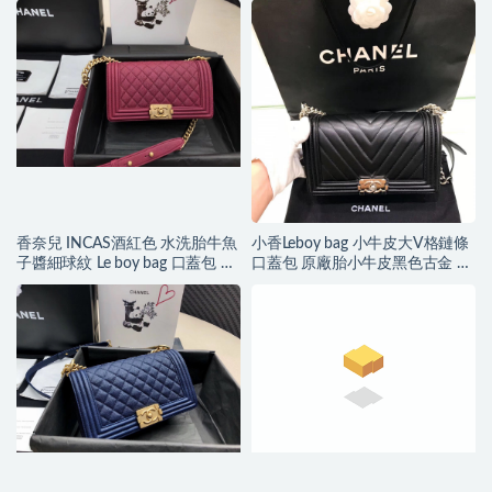
香奈兒 INCAS酒紅色 水洗胎牛魚
小香Leboy bag 小牛皮大V格鏈條
子醬細球紋 Le boy bag 口蓋包 復
口蓋包 原廠胎小牛皮黑色古金 亮
古沙金五
銀