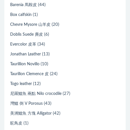
(44)
Barenia 馬鞍皮
(1)
Box calfskin
(20)
Chevre Mysore 山羊皮
(6)
Doblis Suede 麂皮
(34)
Evercolor 皮革
(13)
Jonathan Leather
(10)
Taurillion Novillo
(24)
Taurillon Clemence 皮
(12)
Togo leather
(27)
尼羅鱷魚 兩點 Nilo crocodile
(43)
灣鱷 倒 V Porosus
(42)
美洲鱷魚 方塊 Alligator
(1)
鴕鳥皮