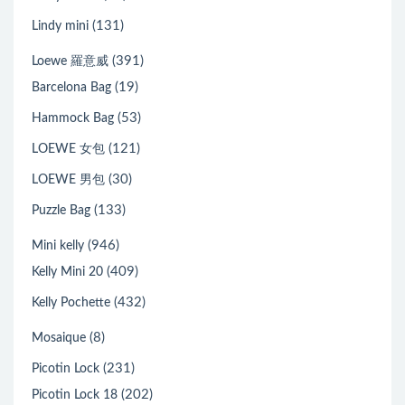
(131)
Lindy mini
(391)
Loewe 羅意威
(19)
Barcelona Bag
(53)
Hammock Bag
(121)
LOEWE 女包
(30)
LOEWE 男包
(133)
Puzzle Bag
(946)
Mini kelly
(409)
Kelly Mini 20
(432)
Kelly Pochette
(8)
Mosaique
(231)
Picotin Lock
(202)
Picotin Lock 18