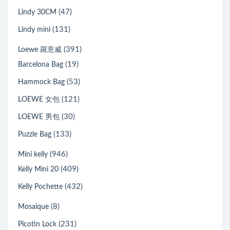
(47)
Lindy 30CM
(131)
Lindy mini
(391)
Loewe 羅意威
(19)
Barcelona Bag
(53)
Hammock Bag
(121)
LOEWE 女包
(30)
LOEWE 男包
(133)
Puzzle Bag
(946)
Mini kelly
(409)
Kelly Mini 20
(432)
Kelly Pochette
(8)
Mosaique
(231)
Picotin Lock