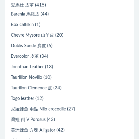
(415)
愛馬仕 皮革
(44)
Barenia 馬鞍皮
(1)
Box calfskin
(20)
Chevre Mysore 山羊皮
(6)
Doblis Suede 麂皮
(34)
Evercolor 皮革
(13)
Jonathan Leather
(10)
Taurillion Novillo
(24)
Taurillon Clemence 皮
(12)
Togo leather
(27)
尼羅鱷魚 兩點 Nilo crocodile
(43)
灣鱷 倒 V Porosus
(42)
美洲鱷魚 方塊 Alligator