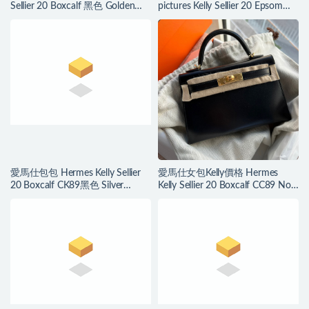
Sellier 20 Boxcalf 黑色 Golden
pictures Kelly Sellier 20 Epsom
Hardware
Gris Meyer 積雨雲灰
愛馬仕包包 Hermes Kelly Sellier
愛馬仕女包Kelly價格 Hermes
20 Boxcalf CK89黑色 Silver
Kelly Sellier 20 Boxcalf CC89 Noir
Hardware
Golden Hardware