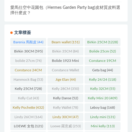
愛馬仕空中花園包（Hermes Garden Party bag)皮材質皮料選
擇什麽皮？
文章標簽
Barenia 馬鞍皮
(44)
Bearn wallet
(151)
Birkin 25CM
(1228)
Birkin 30CM
(595)
Birkin 35CM
(84)
Bolide 25cm
(52)
bolide 27cm
(74)
Bolide 1923 Mini
Constance 19CM
(93)
(571)
Constance 24CM
Constance Wallet
Geta bag
(44)
(216)
(60)
Hammock Bag
(53)
Jige Elan
(44)
Kelly 24/24
(118)
Kelly 25CM
(728)
Kelly 28CM
(350)
Kelly 32CM
(55)
Kelly Cut
(43)
Kelly Danse
(52)
Kelly Mini 20
(409)
Kelly Pochette
(432)
Kelly Wallet
(78)
Leboy bag
(168)
Lindy 26CM
(164)
Lindy 30CM
(47)
Lindy mini
(131)
LOEWE 女包
(121)
Loewe 羅意威
(253)
Mini kelly
(113)