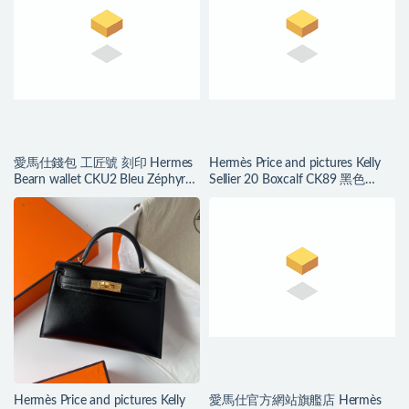
愛馬仕錢包 工匠號 刻印 Hermes
Hermès Price and pictures Kelly
Bearn wallet CKU2 Bleu Zéphyr
Sellier 20 Boxcalf CK89 黑色
微風藍 山羊皮
Silver Hardware
Hermès Price and pictures Kelly
愛馬仕官方網站旗艦店 Hermès