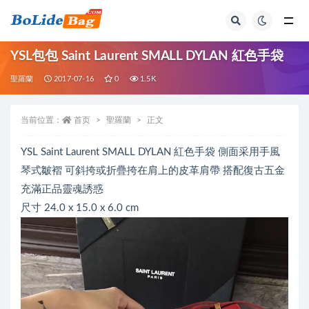
全部
YSL包包 Saint Laurent SMALL DYLAN 紅色手袋
聖羅蘭
2017-07-16
0
1.5K
当前位置：
首页
聖羅蘭
正文
YSL Saint Laurent SMALL DYLAN 紅色手袋 側面采用手風
琴式皺褶 可斜挎或折疊挎在肩上的皮革肩帶 搭配復古五金
充滿正品靈魂誘惑
尺寸 24.0 x 15.0 x 6.0 cm