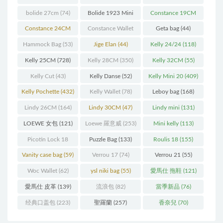
bolide 27cm
(74)
Bolide 1923 Mini
Constance 19CM
(93)
(571)
Constance 24CM
Constance Wallet
Geta bag
(44)
(216)
(60)
Hammock Bag
(53)
Jige Elan
(44)
Kelly 24/24
(118)
Kelly 25CM
(728)
Kelly 28CM
(350)
Kelly 32CM
(55)
Kelly Cut
(43)
Kelly Danse
(52)
Kelly Mini 20
(409)
Kelly Pochette
(432)
Kelly Wallet
(78)
Leboy bag
(168)
Lindy 26CM
(164)
Lindy 30CM
(47)
Lindy mini
(131)
LOEWE 女包
(121)
Loewe 羅意威
(253)
Mini kelly
(113)
Picotin Lock 18
Puzzle Bag
(133)
Roulis 18
(155)
(202)
Vanity case bag
(59)
Verrou 17
(74)
Verrou 21
(55)
Woc Wallet
(62)
ysl niki bag
(55)
愛馬仕 拖鞋
(121)
愛馬仕 皮革
(139)
流浪包
(82)
當季新品
(76)
经典口盖包
(223)
聖羅蘭
(257)
香奈兒
(70)