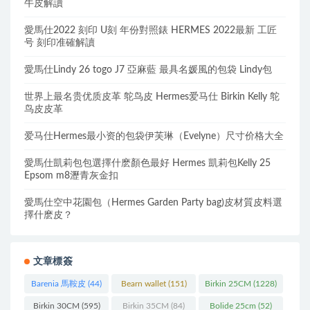
牛皮解讀
愛馬仕2022 刻印 U刻 年份對照錶 HERMES 2022最新 工匠
号 刻印准確解讀
愛馬仕Lindy 26 togo J7 亞麻藍 最具名媛風的包袋 Lindy包
世界上最名贵优质皮革 鸵鸟皮 Hermes爱马仕 Birkin Kelly 鸵
鸟皮皮革
爱马仕Hermes最小资的包袋伊芙琳（Evelyne）尺寸价格大全
愛馬仕凱莉包包選擇什麽顏色最好 Hermes 凱莉包Kelly 25
Epsom m8瀝青灰金扣
愛馬仕空中花園包（Hermes Garden Party bag)皮材質皮料選
擇什麽皮？
文章標簽
Barenia 馬鞍皮
(44)
Bearn wallet
(151)
Birkin 25CM
(1228)
Birkin 30CM
(595)
Birkin 35CM
(84)
Bolide 25cm
(52)