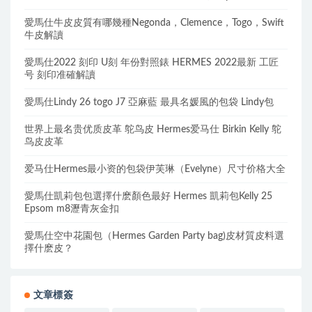
愛馬仕牛皮皮質有哪幾種Negonda，Clemence，Togo，Swift
牛皮解讀
愛馬仕2022 刻印 U刻 年份對照錶 HERMES 2022最新 工匠
号 刻印准確解讀
愛馬仕Lindy 26 togo J7 亞麻藍 最具名媛風的包袋 Lindy包
世界上最名贵优质皮革 鸵鸟皮 Hermes爱马仕 Birkin Kelly 鸵
鸟皮皮革
爱马仕Hermes最小资的包袋伊芙琳（Evelyne）尺寸价格大全
愛馬仕凱莉包包選擇什麽顏色最好 Hermes 凱莉包Kelly 25
Epsom m8瀝青灰金扣
愛馬仕空中花園包（Hermes Garden Party bag)皮材質皮料選
擇什麽皮？
文章標簽