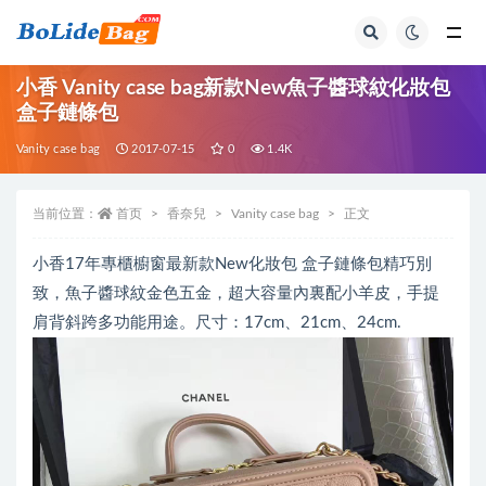
全部
小香 Vanity case bag新款New魚子醬球紋化妝包
盒子鏈條包
Vanity case bag
2017-07-15
0
1.4K
当前位置：
首页
香奈兒
Vanity case bag
正文
小香17年專櫃櫥窗最新款New化妝包 盒子鏈條包精巧別
致，魚子醬球紋金色五金，超大容量內裏配小羊皮，手提
肩背斜跨多功能用途。尺寸：17cm、21cm、24cm.