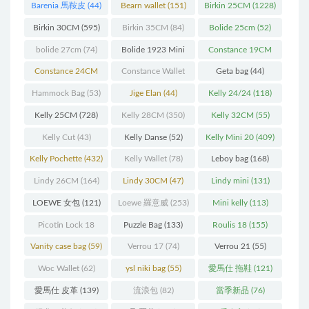
Barenia 馬鞍皮
(44)
Bearn wallet
(151)
Birkin 25CM
(1228)
Birkin 30CM
(595)
Birkin 35CM
(84)
Bolide 25cm
(52)
bolide 27cm
(74)
Bolide 1923 Mini
Constance 19CM
(93)
(571)
Constance 24CM
Constance Wallet
Geta bag
(44)
(216)
(60)
Hammock Bag
(53)
Jige Elan
(44)
Kelly 24/24
(118)
Kelly 25CM
(728)
Kelly 28CM
(350)
Kelly 32CM
(55)
Kelly Cut
(43)
Kelly Danse
(52)
Kelly Mini 20
(409)
Kelly Pochette
(432)
Kelly Wallet
(78)
Leboy bag
(168)
Lindy 26CM
(164)
Lindy 30CM
(47)
Lindy mini
(131)
LOEWE 女包
(121)
Loewe 羅意威
(253)
Mini kelly
(113)
Picotin Lock 18
Puzzle Bag
(133)
Roulis 18
(155)
(202)
Vanity case bag
(59)
Verrou 17
(74)
Verrou 21
(55)
Woc Wallet
(62)
ysl niki bag
(55)
愛馬仕 拖鞋
(121)
愛馬仕 皮革
(139)
流浪包
(82)
當季新品
(76)