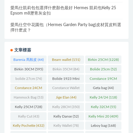
愛馬仕凱莉包包選擇什麽顏色最好 Hermes 凱莉包Kelly 25
Epsom m8瀝青灰金扣
愛馬仕空中花園包（Hermes Garden Party bag)皮材質皮料選
擇什麽皮？
文章標簽
Barenia 馬鞍皮
(44)
Bearn wallet
(151)
Birkin 25CM
(1228)
Birkin 30CM
(595)
Birkin 35CM
(84)
Bolide 25cm
(52)
bolide 27cm
(74)
Bolide 1923 Mini
Constance 19CM
(93)
(571)
Constance 24CM
Constance Wallet
Geta bag
(44)
(216)
(60)
Hammock Bag
(53)
Jige Elan
(44)
Kelly 24/24
(118)
Kelly 25CM
(728)
Kelly 28CM
(350)
Kelly 32CM
(55)
Kelly Cut
(43)
Kelly Danse
(52)
Kelly Mini 20
(409)
Kelly Pochette
(432)
Kelly Wallet
(78)
Leboy bag
(168)