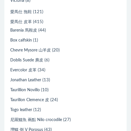
(8)
Victoria
(121)
愛馬仕 拖鞋
(415)
愛馬仕 皮革
(44)
Barenia 馬鞍皮
(1)
Box calfskin
(20)
Chevre Mysore 山羊皮
(6)
Doblis Suede 麂皮
(34)
Evercolor 皮革
(13)
Jonathan Leather
(10)
Taurillion Novillo
(24)
Taurillon Clemence 皮
(12)
Togo leather
(27)
尼羅鱷魚 兩點 Nilo crocodile
(43)
灣鱷 倒 V Porosus