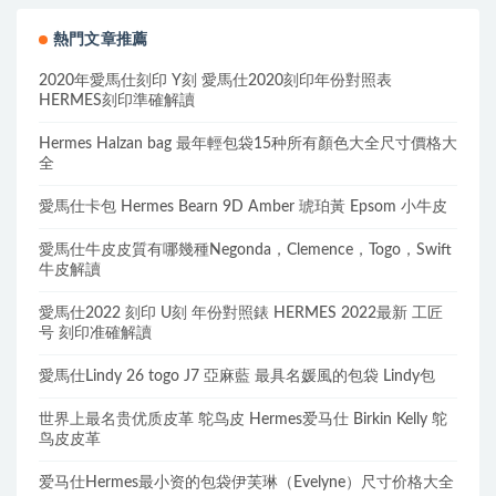
熱門文章推薦
2020年愛馬仕刻印 Y刻 愛馬仕2020刻印年份對照表
HERMES刻印準確解讀
Hermes Halzan bag 最年輕包袋15种所有顏色大全尺寸價格大
全
愛馬仕卡包 Hermes Bearn 9D Amber 琥珀黃 Epsom 小牛皮
愛馬仕牛皮皮質有哪幾種Negonda，Clemence，Togo，Swift
牛皮解讀
愛馬仕2022 刻印 U刻 年份對照錶 HERMES 2022最新 工匠
号 刻印准確解讀
愛馬仕Lindy 26 togo J7 亞麻藍 最具名媛風的包袋 Lindy包
世界上最名贵优质皮革 鸵鸟皮 Hermes爱马仕 Birkin Kelly 鸵
鸟皮皮革
爱马仕Hermes最小资的包袋伊芙琳（Evelyne）尺寸价格大全