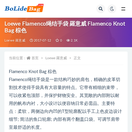
全部
Loewe Flamenco绳结手袋 羅意威 Flamenco Knot
Bag 棕色
Loewe 羅意威
2017-07-12
0
2.1K
当前位置：
首页
Loewe 羅意威
正文
Flamenco Knot Bag 棕色
Flamenco绳结手袋是一款结构巧妙的肩包，精确的皮革切
割技术使得手袋具有大容量的特点。它带有精细的束带，
可以收紧包顶部，并保护财物安全。其宽敞的内部附以耐
用的帆布内衬，大小设计以便容纳日常必需品。主要特
点：柔软，两侧边向内凹的T型轮廓配以手工上色皮边设计
细节; 简洁的鱼口轮廓; 内部有两个翻盖口袋。可调节肩带
至最舒适的长度。