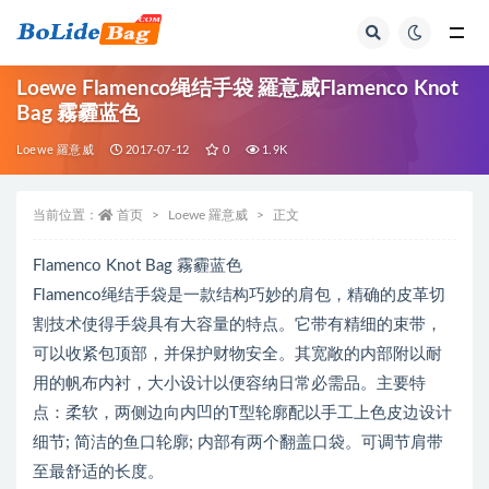
全部
Loewe Flamenco绳结手袋 羅意威Flamenco Knot
Bag 霧霾蓝色
Loewe 羅意威
2017-07-12
0
1.9K
当前位置：
首页
Loewe 羅意威
正文
Flamenco Knot Bag 霧霾蓝色
Flamenco绳结手袋是一款结构巧妙的肩包，精确的皮革切
割技术使得手袋具有大容量的特点。它带有精细的束带，
可以收紧包顶部，并保护财物安全。其宽敞的内部附以耐
用的帆布内衬，大小设计以便容纳日常必需品。主要特
点：柔软，两侧边向内凹的T型轮廓配以手工上色皮边设计
细节; 简洁的鱼口轮廓; 内部有两个翻盖口袋。可调节肩带
至最舒适的长度。