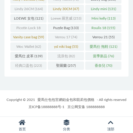
Lindy 26CM
(164)
Lindy 30CM
(47)
Lindy mini
(131)
LOEWE 女包
(121)
Loewe 羅意威
(253)
Mini kelly
(113)
Picotin Lock 18
Puzzle Bag
(133)
Roulis 18
(155)
(202)
Vanity case bag
(59)
Verrou 17
(74)
Verrou 21
(55)
Woc Wallet
(62)
ysl niki bag
(55)
愛馬仕 拖鞋
(121)
愛馬仕 皮革
(139)
流浪包
(82)
當季新品
(76)
经典口盖包
(223)
聖羅蘭
(257)
香奈兒
(70)
Copyright © 2021
愛馬仕包包官網鉑金包和凱莉包價格
- All rights reserved
京ICP备18888888号-1
京公网安备 188888888
首页
分类
顶部