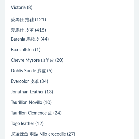
(8)
Victoria
(121)
愛馬仕 拖鞋
(415)
愛馬仕 皮革
(44)
Barenia 馬鞍皮
(1)
Box calfskin
(20)
Chevre Mysore 山羊皮
(6)
Doblis Suede 麂皮
(34)
Evercolor 皮革
(13)
Jonathan Leather
(10)
Taurillion Novillo
(24)
Taurillon Clemence 皮
(12)
Togo leather
(27)
尼羅鱷魚 兩點 Nilo crocodile