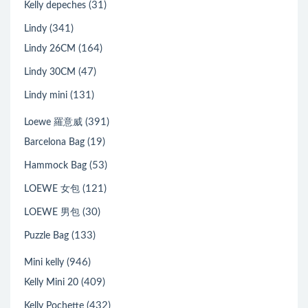
(31)
Kelly depeches
(341)
Lindy
(164)
Lindy 26CM
(47)
Lindy 30CM
(131)
Lindy mini
(391)
Loewe 羅意威
(19)
Barcelona Bag
(53)
Hammock Bag
(121)
LOEWE 女包
(30)
LOEWE 男包
(133)
Puzzle Bag
(946)
Mini kelly
(409)
Kelly Mini 20
(432)
Kelly Pochette