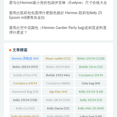
爱马仕Hermes最小资的包袋伊芙琳（Evelyne）尺寸价格大全
愛馬仕凱莉包包選擇什麽顏色最好 Hermes 凱莉包Kelly 25
Epsom m8瀝青灰金扣
愛馬仕空中花園包（Hermes Garden Party bag)皮材質皮料選
擇什麽皮？
文章標簽
Barenia 馬鞍皮
(44)
Bearn wallet
(151)
Birkin 25CM
(1228)
Birkin 30CM
(595)
Birkin 35CM
(84)
Bolide 25cm
(52)
bolide 27cm
(74)
Bolide 1923 Mini
Constance 19CM
(93)
(571)
Constance 24CM
Constance Wallet
Geta bag
(44)
(216)
(60)
Hammock Bag
(53)
Jige Elan
(44)
Kelly 24/24
(118)
Kelly 25CM
(728)
Kelly 28CM
(350)
Kelly 32CM
(55)
Kelly Cut
(43)
Kelly Danse
(52)
Kelly Mini 20
(409)
Kelly Pochette
(432)
Kelly Wallet
(78)
Leboy bag
(168)