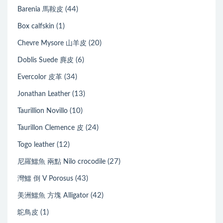
(44)
Barenia 馬鞍皮
(1)
Box calfskin
(20)
Chevre Mysore 山羊皮
(6)
Doblis Suede 麂皮
(34)
Evercolor 皮革
(13)
Jonathan Leather
(10)
Taurillion Novillo
(24)
Taurillon Clemence 皮
(12)
Togo leather
(27)
尼羅鱷魚 兩點 Nilo crocodile
(43)
灣鱷 倒 V Porosus
(42)
美洲鱷魚 方塊 Alligator
(1)
鴕鳥皮