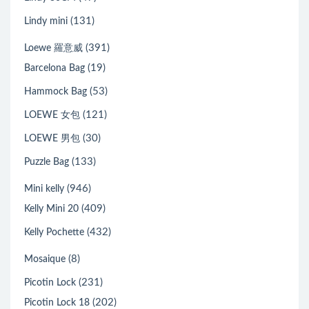
(131)
Lindy mini
(391)
Loewe 羅意威
(19)
Barcelona Bag
(53)
Hammock Bag
(121)
LOEWE 女包
(30)
LOEWE 男包
(133)
Puzzle Bag
(946)
Mini kelly
(409)
Kelly Mini 20
(432)
Kelly Pochette
(8)
Mosaique
(231)
Picotin Lock
(202)
Picotin Lock 18