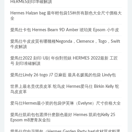
HERMES刻印準確解讀
Hermes Halzan bag 最年輕包袋15种所有顏色大全尺寸價格大
全
愛馬仕卡包 Hermes Bearn 9D Amber 琥珀黃 Epsom 小牛皮
愛馬仕牛皮皮質有哪幾種Negonda，Clemence，Togo，Swift
牛皮解讀
愛馬仕2022 刻印 U刻 年份對照錶 HERMES 2022最新 工匠
号 刻印准確解讀
愛馬仕Lindy 26 togo J7 亞麻藍 最具名媛風的包袋 Lindy包
世界上最名贵优质皮革 鸵鸟皮 Hermes爱马仕 Birkin Kelly 鸵
鸟皮皮革
爱马仕Hermes最小资的包袋伊芙琳（Evelyne）尺寸价格大全
愛馬仕凱莉包包選擇什麽顏色最好 Hermes 凱莉包Kelly 25
Epsom m8瀝青灰金扣
愛馬仕空中花園包（Hermes Garden Party bag)皮材質皮料選