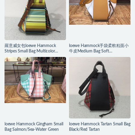
羅意威女包loewe Hammock
loewe Hammock手袋柔軟粒面小
Stripes Small Bag Multicolor
牛皮Medium Bag Soft
canvas/classic calf
White/Amber
loewe Hammock Gingham Small
loewe Hammock Tartan Small Bag
Bag Salmon/Sea-Water Green
Black/Red Tartan