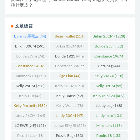
擇什麽皮？
文章標簽
Barenia 馬鞍皮
(44)
Bearn wallet
(151)
Birkin 25CM
(1228)
Birkin 30CM
(595)
Birkin 35CM
(84)
Bolide 25cm
(52)
bolide 27cm
(74)
Bolide 1923 Mini
Constance 19CM
(93)
(571)
Constance 24CM
Constance Wallet
Geta bag
(44)
(216)
(60)
Hammock Bag
(53)
Jige Elan
(44)
Kelly 24/24
(118)
Kelly 25CM
(728)
Kelly 28CM
(350)
Kelly 32CM
(55)
Kelly Cut
(43)
Kelly Danse
(52)
Kelly Mini 20
(409)
Kelly Pochette
(432)
Kelly Wallet
(78)
Leboy bag
(168)
Lindy 26CM
(164)
Lindy 30CM
(47)
Lindy mini
(131)
LOEWE 女包
(121)
Loewe 羅意威
(253)
Mini kelly
(113)
Picotin Lock 18
Puzzle Bag
(133)
Roulis 18
(155)