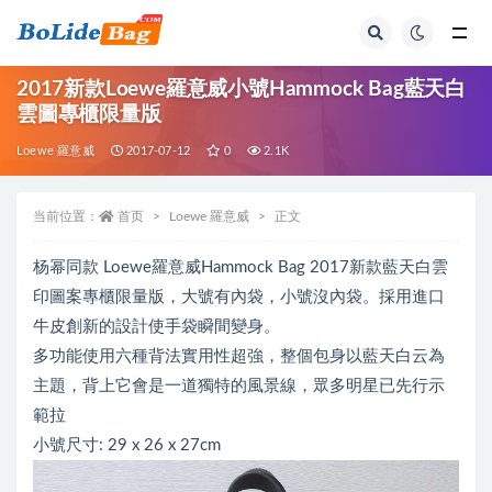
全部
2017新款Loewe羅意威小號Hammock Bag藍天白
雲圖專櫃限量版
Loewe 羅意威
2017-07-12
0
2.1K
当前位置：
首页
Loewe 羅意威
正文
杨幂同款 Loewe羅意威Hammock Bag 2017新款藍天白雲
印圖案專櫃限量版，大號有內袋，小號沒內袋。採用進口
牛皮創新的設計使手袋瞬間變身。
多功能使用六種背法實用性超強，整個包身以藍天白云為
主題，背上它會是一道獨特的風景線，眾多明星已先行示
範拉
小號尺寸: 29 x 26 x 27cm