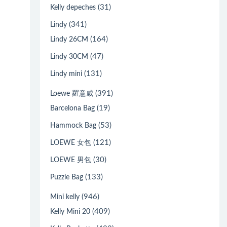
(31)
Kelly depeches
(341)
Lindy
(164)
Lindy 26CM
(47)
Lindy 30CM
(131)
Lindy mini
(391)
Loewe 羅意威
(19)
Barcelona Bag
(53)
Hammock Bag
(121)
LOEWE 女包
(30)
LOEWE 男包
(133)
Puzzle Bag
(946)
Mini kelly
(409)
Kelly Mini 20