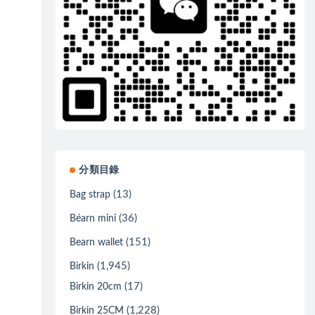
分類目錄
(13)
Bag strap
(36)
Béarn mini
(151)
Bearn wallet
(1,945)
Birkin
(17)
Birkin 20cm
(1,228)
Birkin 25CM