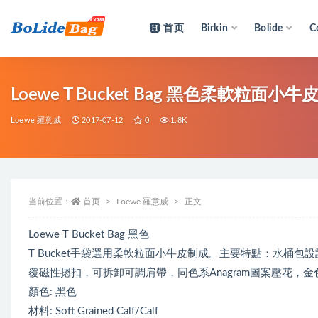
首页
Birkin
Bolide
C
全部
Loewe T Bucket Bag 黑色柔軟粒面小牛
Loewe 羅意威
2017-07-12
0
1.8K
当前位置：
首页
Loewe 羅意威
正文
Loewe T Bucket Bag 黑色
T Bucket手袋選用柔軟粒面小牛皮制成。主要特點：水桶
覆磁性摁扣，可拆卸可調肩帶，同色系Anagram圖案壓花，
顏色: 黑色
材料: Soft Grained Calf/Calf