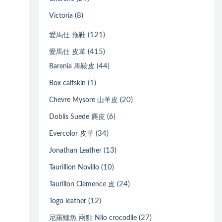
(8)
Victoria
(121)
愛馬仕 拖鞋
(415)
愛馬仕 皮革
(44)
Barenia 馬鞍皮
(1)
Box calfskin
(20)
Chevre Mysore 山羊皮
(6)
Doblis Suede 麂皮
(34)
Evercolor 皮革
(13)
Jonathan Leather
(10)
Taurillion Novillo
(24)
Taurillon Clemence 皮
(12)
Togo leather
(27)
尼羅鱷魚 兩點 Nilo crocodile