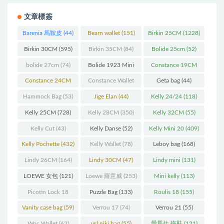
文章標簽
Barenia 馬鞍皮
(44)
Bearn wallet
(151)
Birkin 25CM
(1228)
Birkin 30CM
(595)
Birkin 35CM
(84)
Bolide 25cm
(52)
bolide 27cm
(74)
Bolide 1923 Mini
Constance 19CM
(93)
(571)
Constance 24CM
Constance Wallet
Geta bag
(44)
(216)
(60)
Hammock Bag
(53)
Jige Elan
(44)
Kelly 24/24
(118)
Kelly 25CM
(728)
Kelly 28CM
(350)
Kelly 32CM
(55)
Kelly Cut
(43)
Kelly Danse
(52)
Kelly Mini 20
(409)
Kelly Pochette
(432)
Kelly Wallet
(78)
Leboy bag
(168)
Lindy 26CM
(164)
Lindy 30CM
(47)
Lindy mini
(131)
LOEWE 女包
(121)
Loewe 羅意威
(253)
Mini kelly
(113)
Picotin Lock 18
Puzzle Bag
(133)
Roulis 18
(155)
(202)
Vanity case bag
(59)
Verrou 17
(74)
Verrou 21
(55)
Woc Wallet
(62)
ysl niki bag
(55)
愛馬仕 拖鞋
(121)