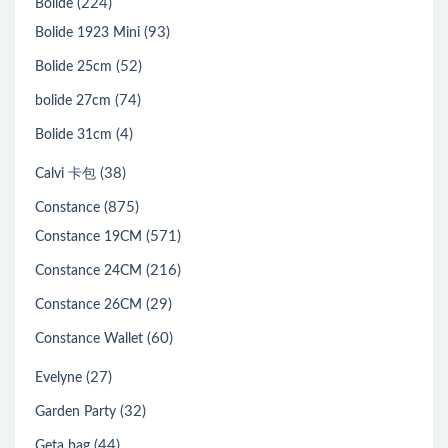
(224)
Bolide
(93)
Bolide 1923 Mini
(52)
Bolide 25cm
(74)
bolide 27cm
(4)
Bolide 31cm
(38)
Calvi 卡包
(875)
Constance
(571)
Constance 19CM
(216)
Constance 24CM
(29)
Constance 26CM
(60)
Constance Wallet
(27)
Evelyne
(32)
Garden Party
(44)
Geta bag