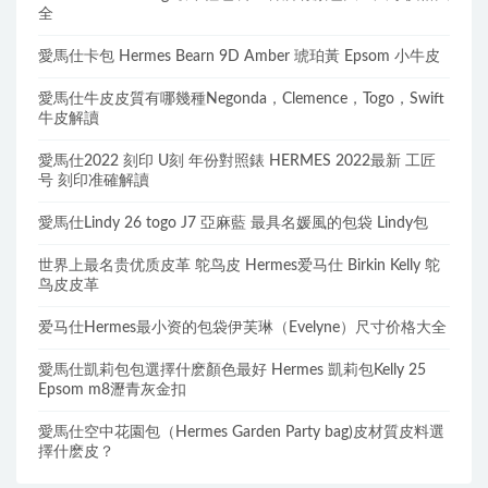
全
愛馬仕卡包 Hermes Bearn 9D Amber 琥珀黃 Epsom 小牛皮
愛馬仕牛皮皮質有哪幾種Negonda，Clemence，Togo，Swift
牛皮解讀
愛馬仕2022 刻印 U刻 年份對照錶 HERMES 2022最新 工匠
号 刻印准確解讀
愛馬仕Lindy 26 togo J7 亞麻藍 最具名媛風的包袋 Lindy包
世界上最名贵优质皮革 鸵鸟皮 Hermes爱马仕 Birkin Kelly 鸵
鸟皮皮革
爱马仕Hermes最小资的包袋伊芙琳（Evelyne）尺寸价格大全
愛馬仕凱莉包包選擇什麽顏色最好 Hermes 凱莉包Kelly 25
Epsom m8瀝青灰金扣
愛馬仕空中花園包（Hermes Garden Party bag)皮材質皮料選
擇什麽皮？