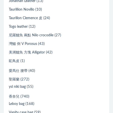
(13)
Jonathan Leather
(10)
Taurillion Novillo
(24)
Taurillon Clemence 皮
(12)
Togo leather
(27)
尼羅鱷魚 兩點 Nilo crocodile
(43)
灣鱷 倒 V Porosus
(42)
美洲鱷魚 方塊 Alligator
(1)
鴕鳥皮
(40)
愛馬仕 腰帶
(272)
聖羅蘭
(55)
ysl niki bag
(740)
香奈兒
(168)
Leboy bag
(59)
Vanity case bag