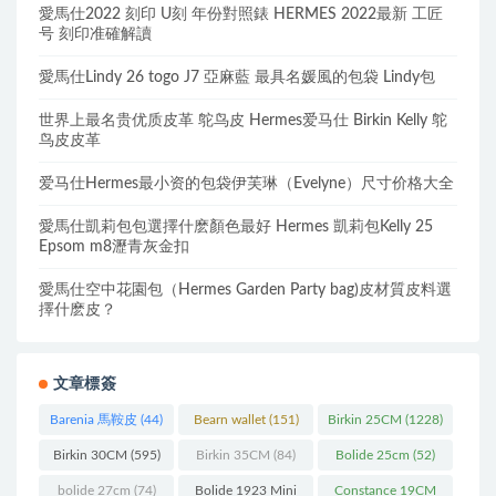
愛馬仕2022 刻印 U刻 年份對照錶 HERMES 2022最新 工匠
号 刻印准確解讀
愛馬仕Lindy 26 togo J7 亞麻藍 最具名媛風的包袋 Lindy包
世界上最名贵优质皮革 鸵鸟皮 Hermes爱马仕 Birkin Kelly 鸵
鸟皮皮革
爱马仕Hermes最小资的包袋伊芙琳（Evelyne）尺寸价格大全
愛馬仕凱莉包包選擇什麽顏色最好 Hermes 凱莉包Kelly 25
Epsom m8瀝青灰金扣
愛馬仕空中花園包（Hermes Garden Party bag)皮材質皮料選
擇什麽皮？
文章標簽
Barenia 馬鞍皮
(44)
Bearn wallet
(151)
Birkin 25CM
(1228)
Birkin 30CM
(595)
Birkin 35CM
(84)
Bolide 25cm
(52)
bolide 27cm
(74)
Bolide 1923 Mini
Constance 19CM