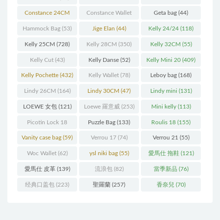
(93)
(571)
Constance 24CM
Constance Wallet
Geta bag
(44)
(216)
(60)
Hammock Bag
(53)
Jige Elan
(44)
Kelly 24/24
(118)
Kelly 25CM
(728)
Kelly 28CM
(350)
Kelly 32CM
(55)
Kelly Cut
(43)
Kelly Danse
(52)
Kelly Mini 20
(409)
Kelly Pochette
(432)
Kelly Wallet
(78)
Leboy bag
(168)
Lindy 26CM
(164)
Lindy 30CM
(47)
Lindy mini
(131)
LOEWE 女包
(121)
Loewe 羅意威
(253)
Mini kelly
(113)
Picotin Lock 18
Puzzle Bag
(133)
Roulis 18
(155)
(202)
Vanity case bag
(59)
Verrou 17
(74)
Verrou 21
(55)
Woc Wallet
(62)
ysl niki bag
(55)
愛馬仕 拖鞋
(121)
愛馬仕 皮革
(139)
流浪包
(82)
當季新品
(76)
经典口盖包
(223)
聖羅蘭
(257)
香奈兒
(70)