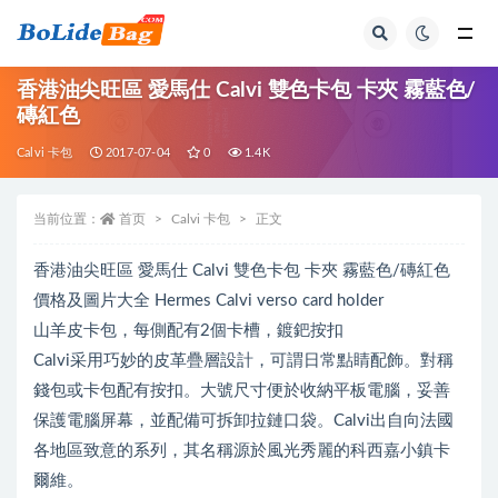
全部
香港油尖旺區 愛馬仕 Calvi 雙色卡包 卡夾 霧藍色/
磚紅色
Calvi 卡包
2017-07-04
0
1.4K
当前位置：
首页
Calvi 卡包
正文
香港油尖旺區 愛馬仕 Calvi 雙色卡包 卡夾 霧藍色/磚紅色
價格及圖片大全 Hermes Calvi verso card holder
山羊皮卡包，每側配有2個卡槽，鍍鈀按扣
Calvi采用巧妙的皮革疊層設計，可謂日常點睛配飾。對稱
錢包或卡包配有按扣。大號尺寸便於收納平板電腦，妥善
保護電腦屏幕，並配備可拆卸拉鏈口袋。Calvi出自向法國
各地區致意的系列，其名稱源於風光秀麗的科西嘉小鎮卡
爾維。