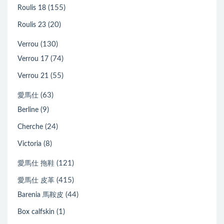
(155)
Roulis 18
(20)
Roulis 23
(130)
Verrou
(74)
Verrou 17
(55)
Verrou 21
(63)
愛馬仕
(9)
Berline
(24)
Cherche
(8)
Victoria
(121)
愛馬仕 拖鞋
(415)
愛馬仕 皮革
(44)
Barenia 馬鞍皮
(1)
Box calfskin