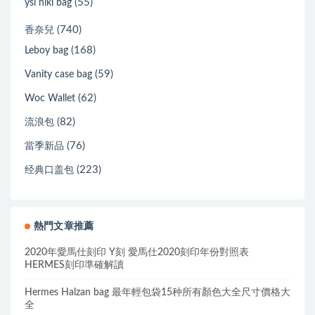
(55)
ysl niki bag
(740)
香奈兒
(168)
Leboy bag
(59)
Vanity case bag
(62)
Woc Wallet
(82)
流浪包
(76)
當季新品
(223)
经典口盖包
熱門文章推薦
2020年愛馬仕刻印 Y刻 愛馬仕2020刻印年份對照表
HERMES刻印準確解讀
Hermes Halzan bag 最年輕包袋15种所有顏色大全尺寸價格大
全