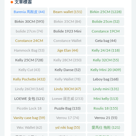
文章標簽
Barenia 馬鞍皮
(44)
Bearn wallet
(151)
Birkin 25CM
(1228)
Birkin 30CM
(595)
Birkin 35CM
(84)
Bolide 25cm
(52)
bolide 27cm
(74)
Bolide 1923 Mini
Constance 19CM
(93)
(571)
Constance 24CM
Constance Wallet
Geta bag
(44)
(216)
(60)
Hammock Bag
(53)
Jige Elan
(44)
Kelly 24/24
(118)
Kelly 25CM
(728)
Kelly 28CM
(350)
Kelly 32CM
(55)
Kelly Cut
(43)
Kelly Danse
(52)
Kelly Mini 20
(409)
Kelly Pochette
(432)
Kelly Wallet
(78)
Leboy bag
(168)
Lindy 26CM
(164)
Lindy 30CM
(47)
Lindy mini
(131)
LOEWE 女包
(121)
Loewe 羅意威
(253)
Mini kelly
(113)
Picotin Lock 18
Puzzle Bag
(133)
Roulis 18
(155)
(202)
Vanity case bag
(59)
Verrou 17
(74)
Verrou 21
(55)
Woc Wallet
(62)
ysl niki bag
(55)
愛馬仕 拖鞋
(121)