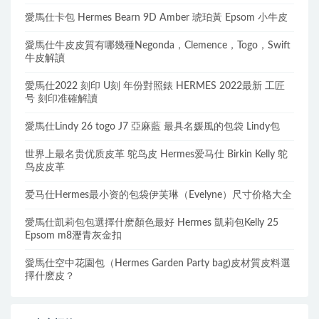
愛馬仕卡包 Hermes Bearn 9D Amber 琥珀黃 Epsom 小牛皮
愛馬仕牛皮皮質有哪幾種Negonda，Clemence，Togo，Swift
牛皮解讀
愛馬仕2022 刻印 U刻 年份對照錶 HERMES 2022最新 工匠
号 刻印准確解讀
愛馬仕Lindy 26 togo J7 亞麻藍 最具名媛風的包袋 Lindy包
世界上最名贵优质皮革 鸵鸟皮 Hermes爱马仕 Birkin Kelly 鸵
鸟皮皮革
爱马仕Hermes最小资的包袋伊芙琳（Evelyne）尺寸价格大全
愛馬仕凱莉包包選擇什麽顏色最好 Hermes 凱莉包Kelly 25
Epsom m8瀝青灰金扣
愛馬仕空中花園包（Hermes Garden Party bag)皮材質皮料選
擇什麽皮？