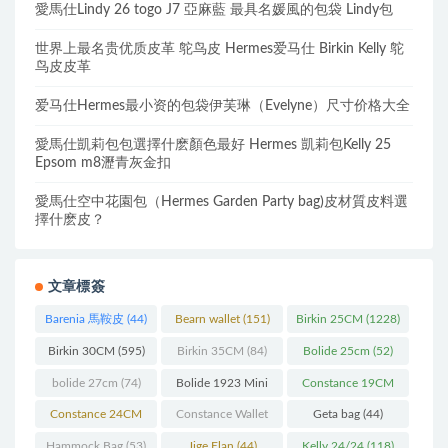
愛馬仕Lindy 26 togo J7 亞麻藍 最具名媛風的包袋 Lindy包
世界上最名贵优质皮革 鸵鸟皮 Hermes爱马仕 Birkin Kelly 鸵
鸟皮皮革
爱马仕Hermes最小资的包袋伊芙琳（Evelyne）尺寸价格大全
愛馬仕凱莉包包選擇什麽顏色最好 Hermes 凱莉包Kelly 25
Epsom m8瀝青灰金扣
愛馬仕空中花園包（Hermes Garden Party bag)皮材質皮料選
擇什麽皮？
文章標簽
Barenia 馬鞍皮
(44)
Bearn wallet
(151)
Birkin 25CM
(1228)
Birkin 30CM
(595)
Birkin 35CM
(84)
Bolide 25cm
(52)
bolide 27cm
(74)
Bolide 1923 Mini
Constance 19CM
(93)
(571)
Constance 24CM
Constance Wallet
Geta bag
(44)
(216)
(60)
Hammock Bag
(53)
Jige Elan
(44)
Kelly 24/24
(118)