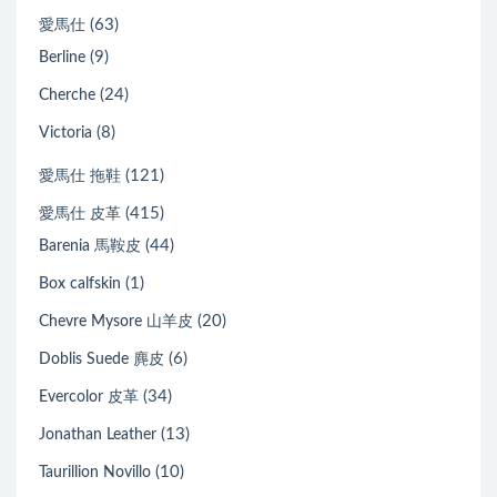
(63)
愛馬仕
(9)
Berline
(24)
Cherche
(8)
Victoria
(121)
愛馬仕 拖鞋
(415)
愛馬仕 皮革
(44)
Barenia 馬鞍皮
(1)
Box calfskin
(20)
Chevre Mysore 山羊皮
(6)
Doblis Suede 麂皮
(34)
Evercolor 皮革
(13)
Jonathan Leather
(10)
Taurillion Novillo