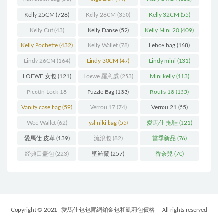
Kelly 25CM
(728)
Kelly 28CM
(350)
Kelly 32CM
(55)
Kelly Cut
(43)
Kelly Danse
(52)
Kelly Mini 20
(409)
Kelly Pochette
(432)
Kelly Wallet
(78)
Leboy bag
(168)
Lindy 26CM
(164)
Lindy 30CM
(47)
Lindy mini
(131)
LOEWE 女包
(121)
Loewe 羅意威
(253)
Mini kelly
(113)
Picotin Lock 18
Puzzle Bag
(133)
Roulis 18
(155)
(202)
Vanity case bag
(59)
Verrou 17
(74)
Verrou 21
(55)
Woc Wallet
(62)
ysl niki bag
(55)
愛馬仕 拖鞋
(121)
愛馬仕 皮革
(139)
流浪包
(82)
當季新品
(76)
经典口盖包
(223)
聖羅蘭
(257)
香奈兒
(70)
Copyright © 2021
愛馬仕包包官網鉑金包和凱莉包價格
- All rights reserved