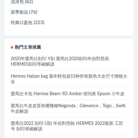
(82)
流浪包
(76)
當季新品
(223)
经典口盖包
熱門文章推薦
2020年愛馬仕刻印 Y刻 愛馬仕2020刻印年份對照表
HERMES刻印準確解讀
Hermes Halzan bag 最年輕包袋15种所有顏色大全尺寸價格大
全
愛馬仕卡包 Hermes Bearn 9D Amber 琥珀黃 Epsom 小牛皮
愛馬仕牛皮皮質有哪幾種Negonda，Clemence，Togo，Swift
牛皮解讀
愛馬仕2022 刻印 U刻 年份對照錶 HERMES 2022最新 工匠
号 刻印准確解讀