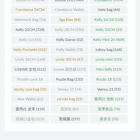
(93)
(571)
Constance 24CM
Constance Wallet
Geta bag
(44)
(216)
(60)
Hammock Bag
(53)
Jige Elan
(44)
Kelly 24/24
(118)
Kelly 25CM
(728)
Kelly 28CM
(350)
Kelly 32CM
(55)
Kelly Cut
(43)
Kelly Danse
(52)
Kelly Mini 20
(409)
Kelly Pochette
(432)
Kelly Wallet
(78)
Leboy bag
(168)
Lindy 26CM
(164)
Lindy 30CM
(47)
Lindy mini
(131)
LOEWE 女包
(121)
Loewe 羅意威
(253)
Mini kelly
(113)
Picotin Lock 18
Puzzle Bag
(133)
Roulis 18
(155)
(202)
Vanity case bag
(59)
Verrou 17
(74)
Verrou 21
(55)
Woc Wallet
(62)
ysl niki bag
(55)
愛馬仕 拖鞋
(121)
愛馬仕 皮革
(139)
流浪包
(82)
當季新品
(76)
经典口盖包
(223)
聖羅蘭
(257)
香奈兒
(70)