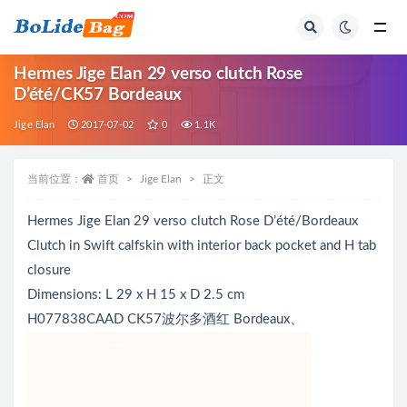
全部
Hermes Jige Elan 29 verso clutch Rose
D’été/CK57 Bordeaux
Jige Elan
2017-07-02
0
1.1K
当前位置：
首页
Jige Elan
正文
Hermes Jige Elan 29 verso clutch Rose D’été/Bordeaux
Clutch in Swift calfskin with interior back pocket and H tab
closure
Dimensions: L 29 x H 15 x D 2.5 cm
H077838CAAD CK57波尔多酒红 Bordeaux、