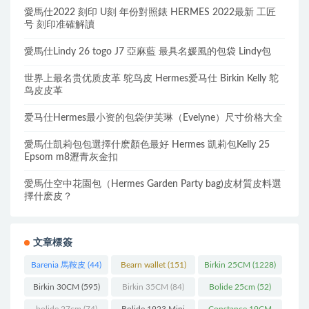
愛馬仕2022 刻印 U刻 年份對照錶 HERMES 2022最新 工匠
号 刻印准確解讀
愛馬仕Lindy 26 togo J7 亞麻藍 最具名媛風的包袋 Lindy包
世界上最名贵优质皮革 鸵鸟皮 Hermes爱马仕 Birkin Kelly 鸵
鸟皮皮革
爱马仕Hermes最小资的包袋伊芙琳（Evelyne）尺寸价格大全
愛馬仕凱莉包包選擇什麽顏色最好 Hermes 凱莉包Kelly 25
Epsom m8瀝青灰金扣
愛馬仕空中花園包（Hermes Garden Party bag)皮材質皮料選
擇什麽皮？
文章標簽
Barenia 馬鞍皮
(44)
Bearn wallet
(151)
Birkin 25CM
(1228)
Birkin 30CM
(595)
Birkin 35CM
(84)
Bolide 25cm
(52)
bolide 27cm
(74)
Bolide 1923 Mini
Constance 19CM