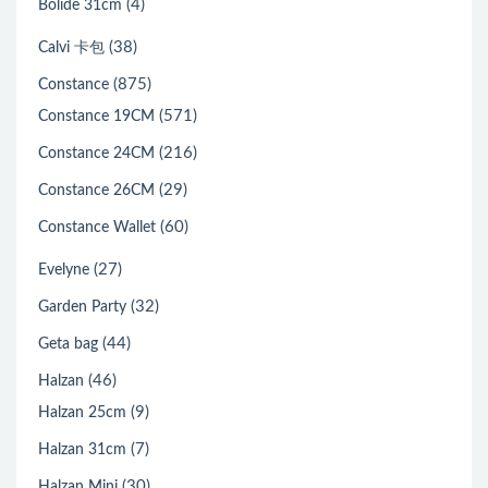
(4)
Bolide 31cm
(38)
Calvi 卡包
(875)
Constance
(571)
Constance 19CM
(216)
Constance 24CM
(29)
Constance 26CM
(60)
Constance Wallet
(27)
Evelyne
(32)
Garden Party
(44)
Geta bag
(46)
Halzan
(9)
Halzan 25cm
(7)
Halzan 31cm
(30)
Halzan Mini