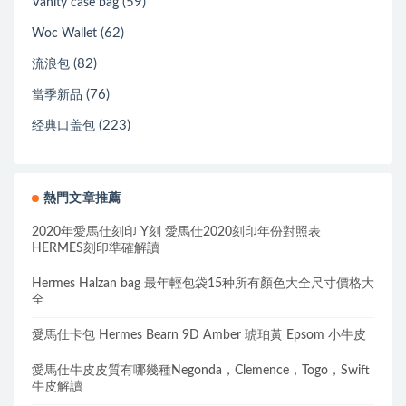
(59)
Vanity case bag
(62)
Woc Wallet
(82)
流浪包
(76)
當季新品
(223)
经典口盖包
熱門文章推薦
2020年愛馬仕刻印 Y刻 愛馬仕2020刻印年份對照表
HERMES刻印準確解讀
Hermes Halzan bag 最年輕包袋15种所有顏色大全尺寸價格大
全
愛馬仕卡包 Hermes Bearn 9D Amber 琥珀黃 Epsom 小牛皮
愛馬仕牛皮皮質有哪幾種Negonda，Clemence，Togo，Swift
牛皮解讀