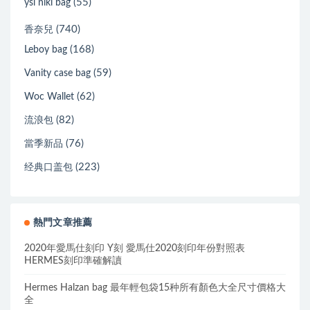
(55)
ysl niki bag
(740)
香奈兒
(168)
Leboy bag
(59)
Vanity case bag
(62)
Woc Wallet
(82)
流浪包
(76)
當季新品
(223)
经典口盖包
熱門文章推薦
2020年愛馬仕刻印 Y刻 愛馬仕2020刻印年份對照表
HERMES刻印準確解讀
Hermes Halzan bag 最年輕包袋15种所有顏色大全尺寸價格大
全