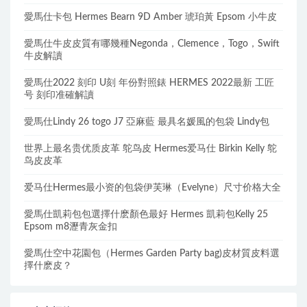
愛馬仕卡包 Hermes Bearn 9D Amber 琥珀黃 Epsom 小牛皮
愛馬仕牛皮皮質有哪幾種Negonda，Clemence，Togo，Swift
牛皮解讀
愛馬仕2022 刻印 U刻 年份對照錶 HERMES 2022最新 工匠
号 刻印准確解讀
愛馬仕Lindy 26 togo J7 亞麻藍 最具名媛風的包袋 Lindy包
世界上最名贵优质皮革 鸵鸟皮 Hermes爱马仕 Birkin Kelly 鸵
鸟皮皮革
爱马仕Hermes最小资的包袋伊芙琳（Evelyne）尺寸价格大全
愛馬仕凱莉包包選擇什麽顏色最好 Hermes 凱莉包Kelly 25
Epsom m8瀝青灰金扣
愛馬仕空中花園包（Hermes Garden Party bag)皮材質皮料選
擇什麽皮？