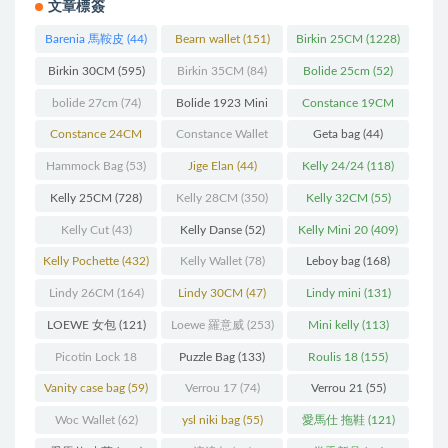
文章標簽
Barenia 馬鞍皮
(44)
Bearn wallet
(151)
Birkin 25CM
(1228)
Birkin 30CM
(595)
Birkin 35CM
(84)
Bolide 25cm
(52)
bolide 27cm
(74)
Bolide 1923 Mini
Constance 19CM
(93)
(571)
Constance 24CM
Constance Wallet
Geta bag
(44)
(216)
(60)
Hammock Bag
(53)
Jige Elan
(44)
Kelly 24/24
(118)
Kelly 25CM
(728)
Kelly 28CM
(350)
Kelly 32CM
(55)
Kelly Cut
(43)
Kelly Danse
(52)
Kelly Mini 20
(409)
Kelly Pochette
(432)
Kelly Wallet
(78)
Leboy bag
(168)
Lindy 26CM
(164)
Lindy 30CM
(47)
Lindy mini
(131)
LOEWE 女包
(121)
Loewe 羅意威
(253)
Mini kelly
(113)
Picotin Lock 18
Puzzle Bag
(133)
Roulis 18
(155)
(202)
Vanity case bag
(59)
Verrou 17
(74)
Verrou 21
(55)
Woc Wallet
(62)
ysl niki bag
(55)
愛馬仕 拖鞋
(121)