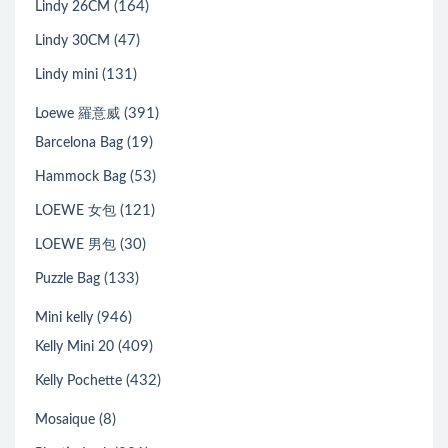
(164)
Lindy 26CM
(47)
Lindy 30CM
(131)
Lindy mini
(391)
Loewe 羅意威
(19)
Barcelona Bag
(53)
Hammock Bag
(121)
LOEWE 女包
(30)
LOEWE 男包
(133)
Puzzle Bag
(946)
Mini kelly
(409)
Kelly Mini 20
(432)
Kelly Pochette
(8)
Mosaique