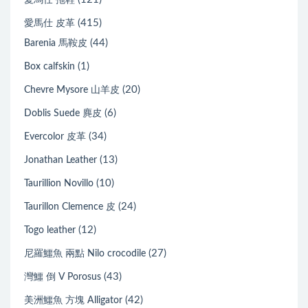
(415)
愛馬仕 皮革
(44)
Barenia 馬鞍皮
(1)
Box calfskin
(20)
Chevre Mysore 山羊皮
(6)
Doblis Suede 麂皮
(34)
Evercolor 皮革
(13)
Jonathan Leather
(10)
Taurillion Novillo
(24)
Taurillon Clemence 皮
(12)
Togo leather
(27)
尼羅鱷魚 兩點 Nilo crocodile
(43)
灣鱷 倒 V Porosus
(42)
美洲鱷魚 方塊 Alligator