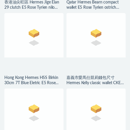
香港油尖旺區 Hermes Jige Elan
Qatar Hermes Bearn compact
29 clutch E5 Rose Tyrien nilo
wallet E5 Rose Tyrien ostrich
crocodile
leather
Hong Kong Hermes HSS Birkin
嘉義市愛馬仕凱莉錢包尺寸
30cm 7T Blue Eletric E5 Rose
Hermes Kelly classic wallet CKE5
Tyrien 桃紅色
Rose Tyrien