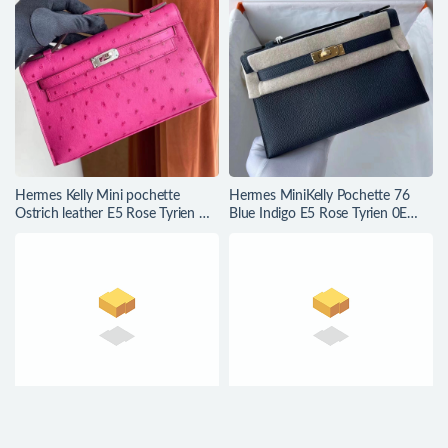
Hermes Kelly Mini pochette
Hermes MiniKelly Pochette 76
Ostrich leather E5 Rose Tyrien 原
Blue Indigo E5 Rose Tyrien 0E
廠KK 南非鴕鳥皮
Rose Texas