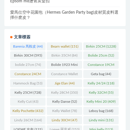
Epsom m8瀝青灰金扣
愛馬仕空中花園包（Hermes Garden Party bag)皮材質皮料選
擇什麽皮？
文章標簽
Barenia 馬鞍皮
(44)
Bearn wallet
(151)
Birkin 25CM
(1228)
Birkin 30CM
(595)
Birkin 35CM
(84)
Bolide 25cm
(52)
bolide 27cm
(74)
Bolide 1923 Mini
Constance 19CM
(93)
(571)
Constance 24CM
Constance Wallet
Geta bag
(44)
(216)
(60)
Hammock Bag
(53)
Jige Elan
(44)
Kelly 24/24
(118)
Kelly 25CM
(728)
Kelly 28CM
(350)
Kelly 32CM
(55)
Kelly Cut
(43)
Kelly Danse
(52)
Kelly Mini 20
(409)
Kelly Pochette
(432)
Kelly Wallet
(78)
Leboy bag
(168)
Lindy 26CM
(164)
Lindy 30CM
(47)
Lindy mini
(131)
LOEWE 女包
(121)
Loewe 羅意威
(253)
Mini kelly
(113)