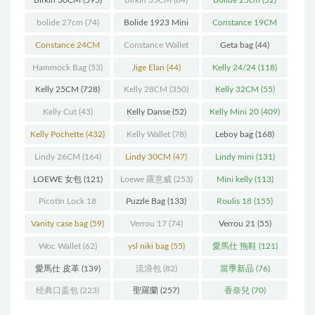
Birkin 30CM
(595)
Birkin 35CM
(84)
Bolide 25cm
(52)
bolide 27cm
(74)
Bolide 1923 Mini
Constance 19CM
(93)
(571)
Constance 24CM
Constance Wallet
Geta bag
(44)
(216)
(60)
Hammock Bag
(53)
Jige Elan
(44)
Kelly 24/24
(118)
Kelly 25CM
(728)
Kelly 28CM
(350)
Kelly 32CM
(55)
Kelly Cut
(43)
Kelly Danse
(52)
Kelly Mini 20
(409)
Kelly Pochette
(432)
Kelly Wallet
(78)
Leboy bag
(168)
Lindy 26CM
(164)
Lindy 30CM
(47)
Lindy mini
(131)
LOEWE 女包
(121)
Loewe 羅意威
(253)
Mini kelly
(113)
Picotin Lock 18
Puzzle Bag
(133)
Roulis 18
(155)
(202)
Vanity case bag
(59)
Verrou 17
(74)
Verrou 21
(55)
Woc Wallet
(62)
ysl niki bag
(55)
愛馬仕 拖鞋
(121)
愛馬仕 皮革
(139)
流浪包
(82)
當季新品
(76)
经典口盖包
(223)
聖羅蘭
(257)
香奈兒
(70)