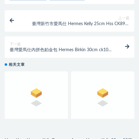
上一篇
臺灣新竹市愛馬仕 Hermes Kelly 25cm Hss CK89黑
色/Z6孔雀綠 Epsom 磨砂金扣 馬蹄印
下一篇
臺灣愛馬仕內拼色鉑金包 Hermes Birkin 30cm ck10奶
昔白拼cc63杏綠色
相关文章