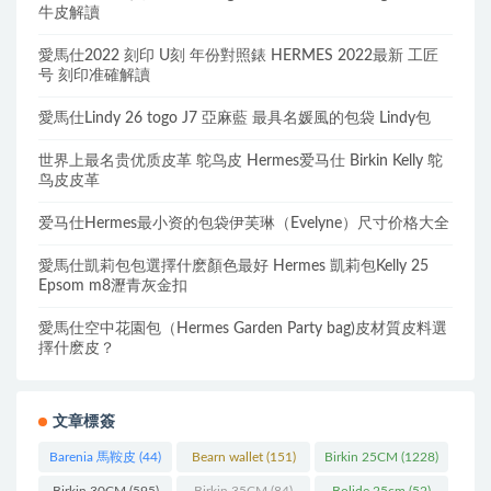
牛皮解讀
愛馬仕2022 刻印 U刻 年份對照錶 HERMES 2022最新 工匠
号 刻印准確解讀
愛馬仕Lindy 26 togo J7 亞麻藍 最具名媛風的包袋 Lindy包
世界上最名贵优质皮革 鸵鸟皮 Hermes爱马仕 Birkin Kelly 鸵
鸟皮皮革
爱马仕Hermes最小资的包袋伊芙琳（Evelyne）尺寸价格大全
愛馬仕凱莉包包選擇什麽顏色最好 Hermes 凱莉包Kelly 25
Epsom m8瀝青灰金扣
愛馬仕空中花園包（Hermes Garden Party bag)皮材質皮料選
擇什麽皮？
文章標簽
Barenia 馬鞍皮
(44)
Bearn wallet
(151)
Birkin 25CM
(1228)