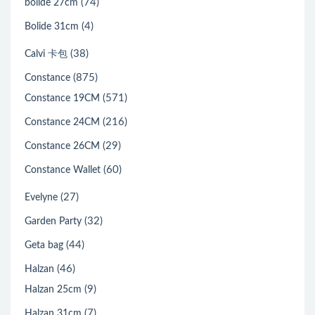
(74)
bolide 27cm
(4)
Bolide 31cm
(38)
Calvi 卡包
(875)
Constance
(571)
Constance 19CM
(216)
Constance 24CM
(29)
Constance 26CM
(60)
Constance Wallet
(27)
Evelyne
(32)
Garden Party
(44)
Geta bag
(46)
Halzan
(9)
Halzan 25cm
(7)
Halzan 31cm