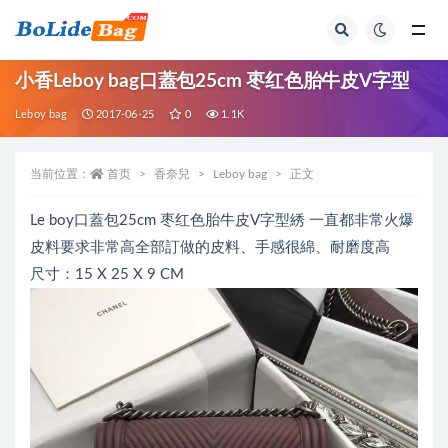
全部
小香Leboy bag口蓋包25cm 枣红色胎牛皮V字型
Leboy bag
2017-06-25
0
1.1K
当前位置：
首页
香奈兒
Leboy bag
正文
Le boy口蓋包25cm 枣红色胎牛皮V字型綉 一直都非常火爆
皮料要求非常高全部訂做的皮料、手感很綿、耐磨度高
尺寸：15 X 25 X 9 CM