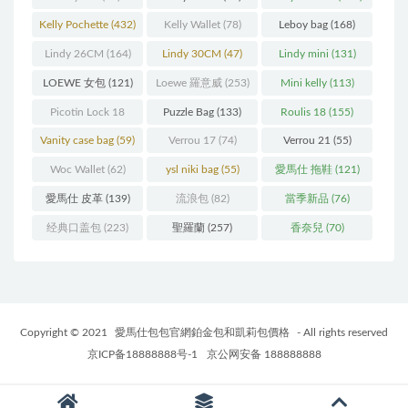
Kelly Pochette
(432)
Kelly Wallet
(78)
Leboy bag
(168)
Lindy 26CM
(164)
Lindy 30CM
(47)
Lindy mini
(131)
LOEWE 女包
(121)
Loewe 羅意威
(253)
Mini kelly
(113)
Picotin Lock 18
Puzzle Bag
(133)
Roulis 18
(155)
(202)
Vanity case bag
(59)
Verrou 17
(74)
Verrou 21
(55)
Woc Wallet
(62)
ysl niki bag
(55)
愛馬仕 拖鞋
(121)
愛馬仕 皮革
(139)
流浪包
(82)
當季新品
(76)
经典口盖包
(223)
聖羅蘭
(257)
香奈兒
(70)
Copyright © 2021
愛馬仕包包官網鉑金包和凱莉包價格
- All rights reserved
京ICP备18888888号-1
京公网安备 188888888