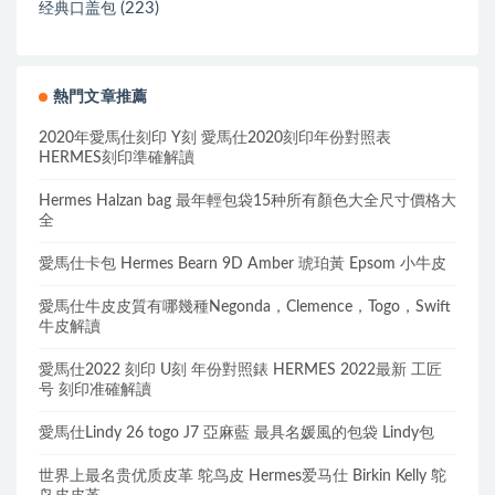
(223)
经典口盖包
熱門文章推薦
2020年愛馬仕刻印 Y刻 愛馬仕2020刻印年份對照表
HERMES刻印準確解讀
Hermes Halzan bag 最年輕包袋15种所有顏色大全尺寸價格大
全
愛馬仕卡包 Hermes Bearn 9D Amber 琥珀黃 Epsom 小牛皮
愛馬仕牛皮皮質有哪幾種Negonda，Clemence，Togo，Swift
牛皮解讀
愛馬仕2022 刻印 U刻 年份對照錶 HERMES 2022最新 工匠
号 刻印准確解讀
愛馬仕Lindy 26 togo J7 亞麻藍 最具名媛風的包袋 Lindy包
世界上最名贵优质皮革 鸵鸟皮 Hermes爱马仕 Birkin Kelly 鸵