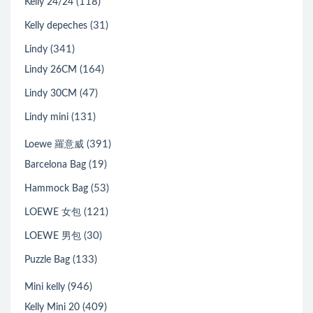
(118)
Kelly 24/24
(31)
Kelly depeches
(341)
Lindy
(164)
Lindy 26CM
(47)
Lindy 30CM
(131)
Lindy mini
(391)
Loewe 羅意威
(19)
Barcelona Bag
(53)
Hammock Bag
(121)
LOEWE 女包
(30)
LOEWE 男包
(133)
Puzzle Bag
(946)
Mini kelly
(409)
Kelly Mini 20