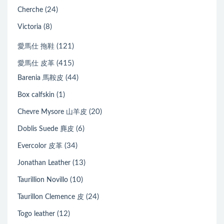
(24)
Cherche
(8)
Victoria
(121)
愛馬仕 拖鞋
(415)
愛馬仕 皮革
(44)
Barenia 馬鞍皮
(1)
Box calfskin
(20)
Chevre Mysore 山羊皮
(6)
Doblis Suede 麂皮
(34)
Evercolor 皮革
(13)
Jonathan Leather
(10)
Taurillion Novillo
(24)
Taurillon Clemence 皮
(12)
Togo leather