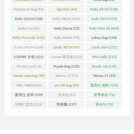
(216)
(60)
Hammock Bag
(53)
Jige Elan
(44)
Kelly 24/24
(118)
Kelly 25CM
(728)
Kelly 28CM
(350)
Kelly 32CM
(55)
Kelly Cut
(43)
Kelly Danse
(52)
Kelly Mini 20
(409)
Kelly Pochette
(432)
Kelly Wallet
(78)
Leboy bag
(168)
Lindy 26CM
(164)
Lindy 30CM
(47)
Lindy mini
(131)
LOEWE 女包
(121)
Loewe 羅意威
(253)
Mini kelly
(113)
Picotin Lock 18
Puzzle Bag
(133)
Roulis 18
(155)
(202)
Vanity case bag
(59)
Verrou 17
(74)
Verrou 21
(55)
Woc Wallet
(62)
ysl niki bag
(55)
愛馬仕 拖鞋
(121)
愛馬仕 皮革
(139)
流浪包
(82)
當季新品
(76)
经典口盖包
(223)
聖羅蘭
(257)
香奈兒
(70)