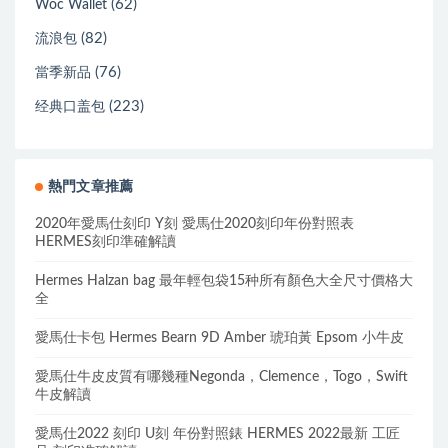
(62)
Woc Wallet
(82)
流浪包
(76)
當季新品
(223)
经典口盖包
熱門文章推薦
2020年愛馬仕刻印 Y刻 愛馬仕2020刻印年份對照表
HERMES刻印準確解讀
Hermes Halzan bag 最年輕包袋15种所有顏色大全尺寸價格大
全
愛馬仕卡包 Hermes Bearn 9D Amber 琥珀黃 Epsom 小牛皮
愛馬仕牛皮皮質有哪幾種Negonda，Clemence，Togo，Swift
牛皮解讀
愛馬仕2022 刻印 U刻 年份對照錶 HERMES 2022最新 工匠