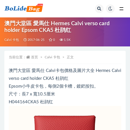
全部
澳門大堂區 愛馬仕 Hermes Calvi verso card
holder Epsom CKA5 杜鹃红
Calvi 卡包
2017-06-25
0
1.5K
当前位置：
首页
Calvi 卡包
正文
澳門大堂區 愛馬仕 Calvi卡包價格及圖片大全 Hermes Calvi
verso card holder CKA5 杜鹃红
Epsom小牛皮卡包，每側2個卡槽，鍍鈀按扣。
尺寸：長7 x 寬10.5厘米
H044164CKA5 杜鹃红