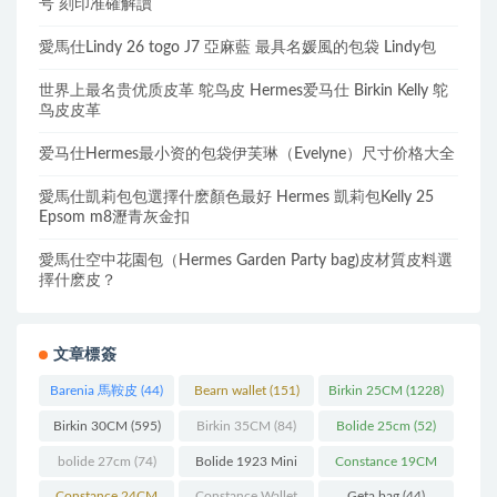
号 刻印准確解讀
愛馬仕Lindy 26 togo J7 亞麻藍 最具名媛風的包袋 Lindy包
世界上最名贵优质皮革 鸵鸟皮 Hermes爱马仕 Birkin Kelly 鸵
鸟皮皮革
爱马仕Hermes最小资的包袋伊芙琳（Evelyne）尺寸价格大全
愛馬仕凱莉包包選擇什麽顏色最好 Hermes 凱莉包Kelly 25
Epsom m8瀝青灰金扣
愛馬仕空中花園包（Hermes Garden Party bag)皮材質皮料選
擇什麽皮？
文章標簽
Barenia 馬鞍皮
(44)
Bearn wallet
(151)
Birkin 25CM
(1228)
Birkin 30CM
(595)
Birkin 35CM
(84)
Bolide 25cm
(52)
bolide 27cm
(74)
Bolide 1923 Mini
Constance 19CM
(93)
(571)
Constance 24CM
Constance Wallet
Geta bag
(44)