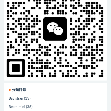
分類目錄
(13)
Bag strap
(36)
Béarn mini