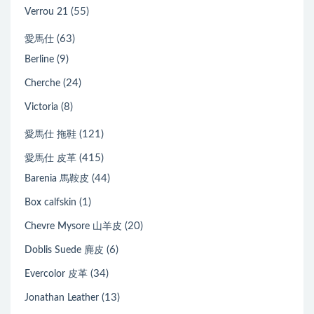
(55)
Verrou 21
(63)
愛馬仕
(9)
Berline
(24)
Cherche
(8)
Victoria
(121)
愛馬仕 拖鞋
(415)
愛馬仕 皮革
(44)
Barenia 馬鞍皮
(1)
Box calfskin
(20)
Chevre Mysore 山羊皮
(6)
Doblis Suede 麂皮
(34)
Evercolor 皮革
(13)
Jonathan Leather