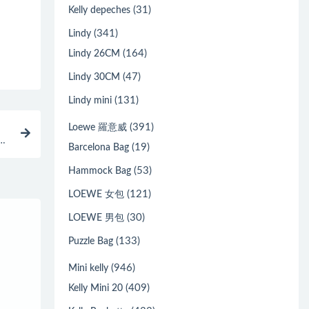
(31)
Kelly depeches
(341)
Lindy
(164)
Lindy 26CM
(47)
Lindy 30CM
(131)
Lindy mini
(391)
Loewe 羅意威
5
(19)
Barcelona Bag
(53)
Hammock Bag
(121)
LOEWE 女包
(30)
LOEWE 男包
(133)
Puzzle Bag
(946)
Mini kelly
(409)
Kelly Mini 20