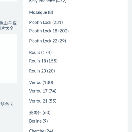
(432)
Kelly Pochette
(8)
Mosaique
(231)
Picotin Lock
雙色山羊皮
圖片大全
(202)
Picotin Lock 18
(29)
Picotin Lock 22
(174)
Roulis
(155)
Roulis 18
(20)
Roulis 23
(130)
Verrou
(74)
Verrou 17
(55)
Verrou 21
i 雙色卡
(63)
愛馬仕
(9)
Berline
(24)
Cherche