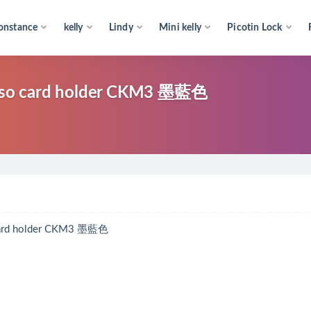
onstance
kelly
Lindy
Mini kelly
Picotin Lock
o card holder CKM3 墨藍色
d holder CKM3 墨藍色