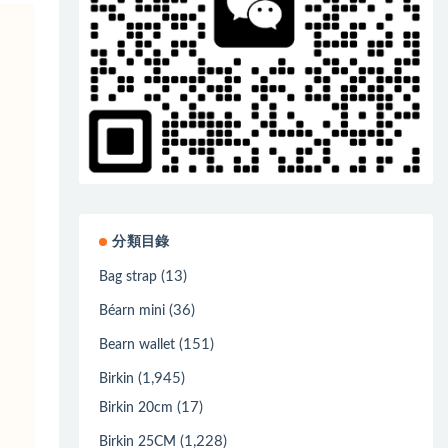
分類目錄
(13)
Bag strap
(36)
Béarn mini
(151)
Bearn wallet
(1,945)
Birkin
(17)
Birkin 20cm
(1,228)
Birkin 25CM