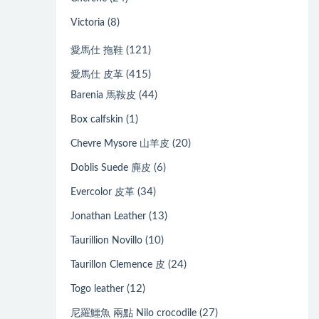
(8)
Victoria
(121)
愛馬仕 拖鞋
(415)
愛馬仕 皮革
(44)
Barenia 馬鞍皮
(1)
Box calfskin
(20)
Chevre Mysore 山羊皮
(6)
Doblis Suede 麂皮
(34)
Evercolor 皮革
(13)
Jonathan Leather
(10)
Taurillion Novillo
(24)
Taurillon Clemence 皮
(12)
Togo leather
(27)
尼羅鱷魚 兩點 Nilo crocodile