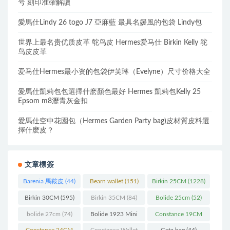
号 刻印准確解讀
愛馬仕Lindy 26 togo J7 亞麻藍 最具名媛風的包袋 Lindy包
世界上最名贵优质皮革 鸵鸟皮 Hermes爱马仕 Birkin Kelly 鸵
鸟皮皮革
爱马仕Hermes最小资的包袋伊芙琳（Evelyne）尺寸价格大全
愛馬仕凱莉包包選擇什麽顏色最好 Hermes 凱莉包Kelly 25
Epsom m8瀝青灰金扣
愛馬仕空中花園包（Hermes Garden Party bag)皮材質皮料選
擇什麽皮？
文章標簽
Barenia 馬鞍皮
(44)
Bearn wallet
(151)
Birkin 25CM
(1228)
Birkin 30CM
(595)
Birkin 35CM
(84)
Bolide 25cm
(52)
bolide 27cm
(74)
Bolide 1923 Mini
Constance 19CM
(93)
(571)