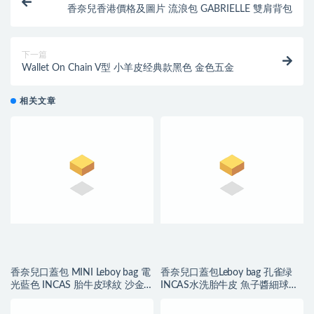
香奈兒香港價格及圖片 流浪包 GABRIELLE 雙肩背包
下一篇
Wallet On Chain V型 小羊皮经典款黑色 金色五金
相关文章
香奈兒口蓋包 MINI Leboy bag 電
香奈兒口蓋包Leboy bag 孔雀绿
光藍色 INCAS 胎牛皮球紋 沙金
INCAS水洗胎牛皮 魚子醬細球紋
色五金
復古银色金屬