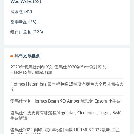
(62)
Woc Wallet
(82)
流浪包
(76)
當季新品
(223)
经典口盖包
熱門文章推薦
2020年愛馬仕刻印 Y刻 愛馬仕2020刻印年份對照表
HERMES刻印準確解讀
Hermes Halzan bag 最年輕包袋15种所有顏色大全尺寸價格大
全
愛馬仕卡包 Hermes Bearn 9D Amber 琥珀黃 Epsom 小牛皮
愛馬仕牛皮皮質有哪幾種Negonda，Clemence，Togo，Swift
牛皮解讀
愛馬仕2022 刻印 U刻 年份對照錶 HERMES 2022最新 工匠