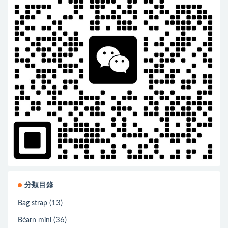
分類目錄
(13)
Bag strap
(36)
Béarn mini