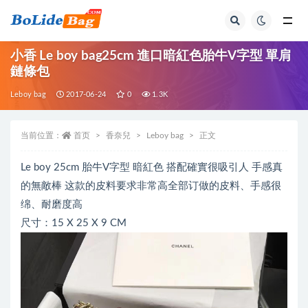
全部
小香 Le boy bag25cm 進口暗紅色胎牛V字型 單肩
鏈條包
Leboy bag
2017-06-24
0
1.3K
当前位置：
首页
香奈兒
Leboy bag
正文
Le boy 25cm 胎牛V字型 暗紅色 搭配確實很吸引人 手感真
的無敵棒 这款的皮料要求非常高全部订做的皮料、手感很
绵、耐磨度高
尺寸：15 X 25 X 9 CM