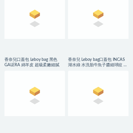
香奈兒口蓋包 Leboy bag 黑色
香奈兒 Leboy bag口蓋包 INCAS
GALERA 綿羊皮 超級柔嫩細膩
湖水綠 水洗胎牛魚子醬細球紋 復
古沙金