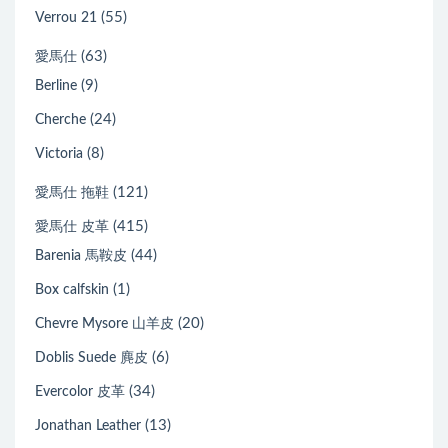
(55)
Verrou 21
(63)
愛馬仕
(9)
Berline
(24)
Cherche
(8)
Victoria
(121)
愛馬仕 拖鞋
(415)
愛馬仕 皮革
(44)
Barenia 馬鞍皮
(1)
Box calfskin
(20)
Chevre Mysore 山羊皮
(6)
Doblis Suede 麂皮
(34)
Evercolor 皮革
(13)
Jonathan Leather