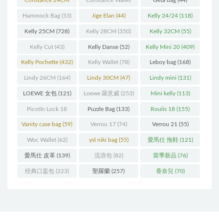
Constance 24CM
Constance Wallet
Geta bag
(44)
(216)
(60)
Hammock Bag
(53)
Jige Elan
(44)
Kelly 24/24
(118)
Kelly 25CM
(728)
Kelly 28CM
(350)
Kelly 32CM
(55)
Kelly Cut
(43)
Kelly Danse
(52)
Kelly Mini 20
(409)
Kelly Pochette
(432)
Kelly Wallet
(78)
Leboy bag
(168)
Lindy 26CM
(164)
Lindy 30CM
(47)
Lindy mini
(131)
LOEWE 女包
(121)
Loewe 羅意威
(253)
Mini kelly
(113)
Picotin Lock 18
Puzzle Bag
(133)
Roulis 18
(155)
(202)
Vanity case bag
(59)
Verrou 17
(74)
Verrou 21
(55)
Woc Wallet
(62)
ysl niki bag
(55)
愛馬仕 拖鞋
(121)
愛馬仕 皮革
(139)
流浪包
(82)
當季新品
(76)
经典口盖包
(223)
聖羅蘭
(257)
香奈兒
(70)