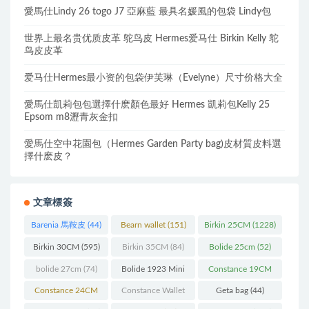
愛馬仕Lindy 26 togo J7 亞麻藍 最具名媛風的包袋 Lindy包
世界上最名贵优质皮革 鸵鸟皮 Hermes爱马仕 Birkin Kelly 鸵
鸟皮皮革
爱马仕Hermes最小资的包袋伊芙琳（Evelyne）尺寸价格大全
愛馬仕凱莉包包選擇什麽顏色最好 Hermes 凱莉包Kelly 25
Epsom m8瀝青灰金扣
愛馬仕空中花園包（Hermes Garden Party bag)皮材質皮料選
擇什麽皮？
文章標簽
Barenia 馬鞍皮
(44)
Bearn wallet
(151)
Birkin 25CM
(1228)
Birkin 30CM
(595)
Birkin 35CM
(84)
Bolide 25cm
(52)
bolide 27cm
(74)
Bolide 1923 Mini
Constance 19CM
(93)
(571)
Constance 24CM
Constance Wallet
Geta bag
(44)