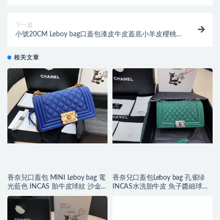
花小牛皮银色金屬
下一篇
小號20CM Leboy bag口蓋包漆皮牛皮蓋底小羊皮櫻桃
粉 銀色金屬
相关文章
香奈兒口蓋包 MINI Leboy bag 電
香奈兒口蓋包Leboy bag 孔雀绿
光藍色 INCAS 胎牛皮球紋 沙金
INCAS水洗胎牛皮 魚子醬細球紋
色五金
復古银色金屬