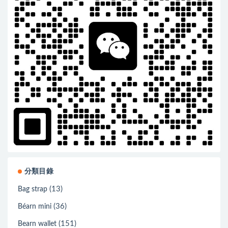
分類目錄
(13)
Bag strap
(36)
Béarn mini
(151)
Bearn wallet