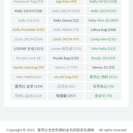
(216)
(60)
Hammock Bag
(53)
Jige Elan
(44)
Kelly 24/24
(118)
Kelly 25CM
(728)
Kelly 28CM
(350)
Kelly 32CM
(55)
Kelly Cut
(43)
Kelly Danse
(52)
Kelly Mini 20
(409)
Kelly Pochette
(432)
Kelly Wallet
(78)
Leboy bag
(168)
Lindy 26CM
(164)
Lindy 30CM
(47)
Lindy mini
(131)
LOEWE 女包
(121)
Loewe 羅意威
(253)
Mini kelly
(113)
Picotin Lock 18
Puzzle Bag
(133)
Roulis 18
(155)
(202)
Vanity case bag
(59)
Verrou 17
(74)
Verrou 21
(55)
Woc Wallet
(62)
ysl niki bag
(55)
愛馬仕 拖鞋
(121)
愛馬仕 皮革
(139)
流浪包
(82)
當季新品
(76)
经典口盖包
(223)
聖羅蘭
(257)
香奈兒
(70)
Copyright © 2021
愛馬仕包包官網鉑金包和凱莉包價格
- All rights reserved