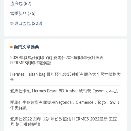
(82)
流浪包
(76)
當季新品
(223)
经典口盖包
熱門文章推薦
2020年愛馬仕刻印 Y刻 愛馬仕2020刻印年份對照表
HERMES刻印準確解讀
Hermes Halzan bag 最年輕包袋15种所有顏色大全尺寸價格大
全
愛馬仕卡包 Hermes Bearn 9D Amber 琥珀黃 Epsom 小牛皮
愛馬仕牛皮皮質有哪幾種Negonda，Clemence，Togo，Swift
牛皮解讀
愛馬仕2022 刻印 U刻 年份對照錶 HERMES 2022最新 工匠
号 刻印准確解讀