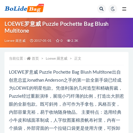
全部
LOEWE罗意威 Puzzle Pochette Bag Blush
Multitone
Loewe 羅意威
2017-05-01
0
2.3K
当前位置：
首页
Loewe 羅意威
正文
LOEWE罗意威 Puzzle Pochette Bag Blush Multitone出自
创意总监Jonathan Anderson之手的第一款全新手袋已经成
为LOEWE的明星包款。凭借利落的几何造型和精确剪裁，
Puzzle经过重新演绎，展现小巧纤薄的比例，打造出大胆惹
眼的全新包款。既可斜挎，亦可作为手拿包，风格百变，
内部容量充裕，易于收纳随身物品。 主要特点：选用经典
小牛皮和绒面革制成，人字纹图案棉质帆布衬里，内有一
个插袋，外部背面的一个拉链口袋更是使用方便，可拆卸