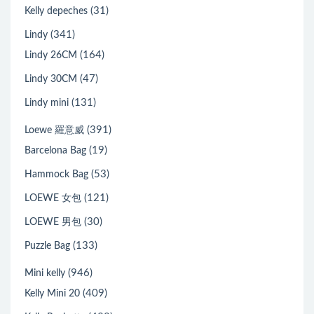
(31)
Kelly depeches
(341)
Lindy
(164)
Lindy 26CM
(47)
Lindy 30CM
(131)
Lindy mini
(391)
Loewe 羅意威
(19)
Barcelona Bag
(53)
Hammock Bag
(121)
LOEWE 女包
(30)
LOEWE 男包
(133)
Puzzle Bag
(946)
Mini kelly
(409)
Kelly Mini 20