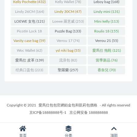
Kelly Pochette
(432)
Kelly Wallet
(78)
Leboy bag
(168)
Lindy 26CM
(164)
Lindy 30CM
(47)
Lindy mini
(131)
LOEWE 女包
(121)
Loewe 羅意威
(253)
Mini kelly
(113)
Picotin Lock 18
Puzzle Bag
(133)
Roulis 18
(155)
(202)
Vanity case bag
(59)
Verrou 17
(74)
Verrou 21
(55)
Woc Wallet
(62)
ysl niki bag
(55)
愛馬仕 拖鞋
(121)
愛馬仕 皮革
(139)
流浪包
(82)
當季新品
(76)
经典口盖包
(223)
聖羅蘭
(257)
香奈兒
(70)
Copyright © 2021
愛馬仕包包官網鉑金包和凱莉包價格
- All rights reserved
京ICP备18888888号-1
京公网安备 188888888
首页
分类
顶部