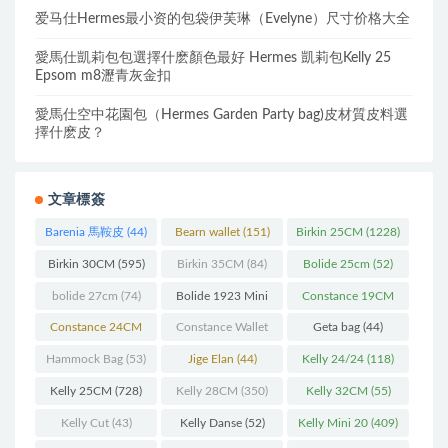
爱马仕Hermes最小资的包袋伊芙琳（Evelyne）尺寸价格大全
愛馬仕凱莉包包選擇什麽顏色最好 Hermes 凱莉包Kelly 25
Epsom m8瀝青灰金扣
愛馬仕空中花園包（Hermes Garden Party bag)皮材質皮料選
擇什麽皮？
文章標簽
Barenia 馬鞍皮
(44)
Bearn wallet
(151)
Birkin 25CM
(1228)
Birkin 30CM
(595)
Birkin 35CM
(84)
Bolide 25cm
(52)
bolide 27cm
(74)
Bolide 1923 Mini
Constance 19CM
(93)
(571)
Constance 24CM
Constance Wallet
Geta bag
(44)
(216)
(60)
Hammock Bag
(53)
Jige Elan
(44)
Kelly 24/24
(118)
Kelly 25CM
(728)
Kelly 28CM
(350)
Kelly 32CM
(55)
Kelly Cut
(43)
Kelly Danse
(52)
Kelly Mini 20
(409)