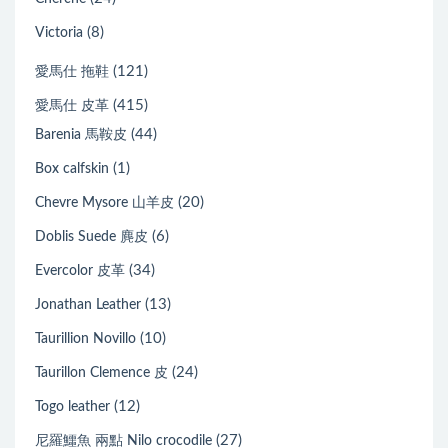
(8)
Victoria
(121)
愛馬仕 拖鞋
(415)
愛馬仕 皮革
(44)
Barenia 馬鞍皮
(1)
Box calfskin
(20)
Chevre Mysore 山羊皮
(6)
Doblis Suede 麂皮
(34)
Evercolor 皮革
(13)
Jonathan Leather
(10)
Taurillion Novillo
(24)
Taurillon Clemence 皮
(12)
Togo leather
(27)
尼羅鱷魚 兩點 Nilo crocodile