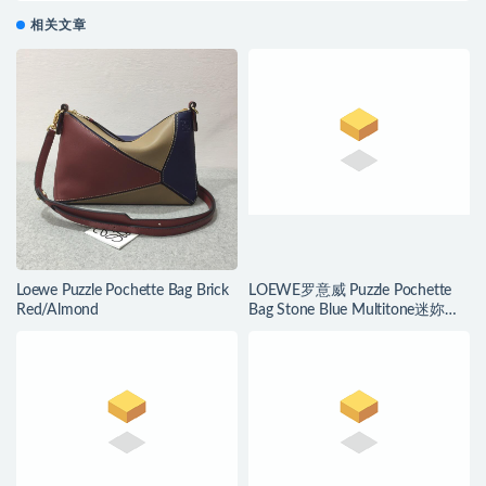
相关文章
Loewe Puzzle Pochette Bag Brick
LOEWE罗意威 Puzzle Pochette
Red/Almond
Bag Stone Blue Multitone迷妳拼
色單肩小包