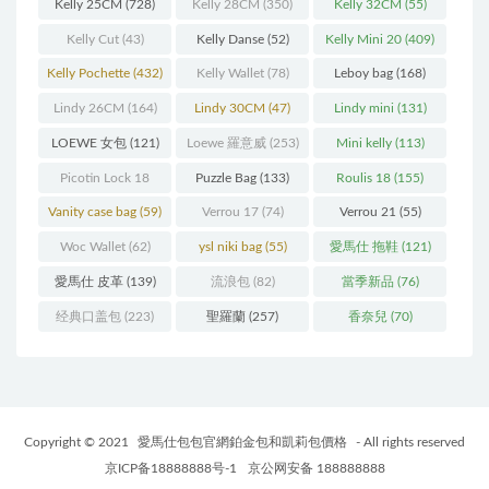
Kelly 25CM
(728)
Kelly 28CM
(350)
Kelly 32CM
(55)
Kelly Cut
(43)
Kelly Danse
(52)
Kelly Mini 20
(409)
Kelly Pochette
(432)
Kelly Wallet
(78)
Leboy bag
(168)
Lindy 26CM
(164)
Lindy 30CM
(47)
Lindy mini
(131)
LOEWE 女包
(121)
Loewe 羅意威
(253)
Mini kelly
(113)
Picotin Lock 18
Puzzle Bag
(133)
Roulis 18
(155)
(202)
Vanity case bag
(59)
Verrou 17
(74)
Verrou 21
(55)
Woc Wallet
(62)
ysl niki bag
(55)
愛馬仕 拖鞋
(121)
愛馬仕 皮革
(139)
流浪包
(82)
當季新品
(76)
经典口盖包
(223)
聖羅蘭
(257)
香奈兒
(70)
Copyright © 2021
愛馬仕包包官網鉑金包和凱莉包價格
- All rights reserved
京ICP备18888888号-1
京公网安备 188888888