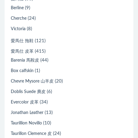
(9)
Berline
(24)
Cherche
(8)
Victoria
(121)
愛馬仕 拖鞋
(415)
愛馬仕 皮革
(44)
Barenia 馬鞍皮
(1)
Box calfskin
(20)
Chevre Mysore 山羊皮
(6)
Doblis Suede 麂皮
(34)
Evercolor 皮革
(13)
Jonathan Leather
(10)
Taurillion Novillo
(24)
Taurillon Clemence 皮