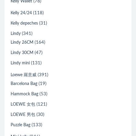
(78)
Kelly Wallet
(118)
Kelly 24/24
(31)
Kelly depeches
(341)
Lindy
(164)
Lindy 26CM
(47)
Lindy 30CM
(131)
Lindy mini
(391)
Loewe 羅意威
(19)
Barcelona Bag
(53)
Hammock Bag
(121)
LOEWE 女包
(30)
LOEWE 男包
(133)
Puzzle Bag