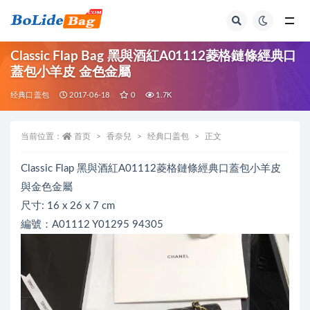
全部
Classic Flap Bag 黑與酒紅A01112菱格鏈條經典口
蓋包小羊皮 金色金屬
经典口盖包
2017-06-18
0
1.7K
当前位置：
首页
香奈兒
经典口盖包
正文
Classic Flap 黑與酒紅A01112菱格鏈條經典口蓋包小羊皮
與金色金屬
尺寸: 16 x 26 x 7 cm
編號：A01112 Y01295 94305