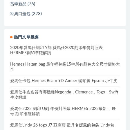
(76)
當季新品
(223)
经典口盖包
熱門文章推薦
2020年愛馬仕刻印 Y刻 愛馬仕2020刻印年份對照表
HERMES刻印準確解讀
Hermes Halzan bag 最年輕包袋15种所有顏色大全尺寸價格大
全
愛馬仕卡包 Hermes Bearn 9D Amber 琥珀黃 Epsom 小牛皮
愛馬仕牛皮皮質有哪幾種Negonda，Clemence，Togo，Swift
牛皮解讀
愛馬仕2022 刻印 U刻 年份對照錶 HERMES 2022最新 工匠
号 刻印准確解讀
愛馬仕Lindy 26 togo J7 亞麻藍 最具名媛風的包袋 Lindy包