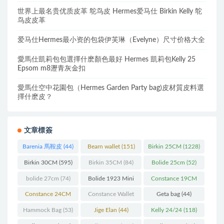
世界上最名贵优质皮革 鸵鸟皮 Hermes爱马仕 Birkin Kelly 鸵
鸟皮皮革
爱马仕Hermes最小资的包袋伊芙琳（Evelyne）尺寸价格大全
愛馬仕凱莉包包選擇什麽顏色最好 Hermes 凱莉包Kelly 25
Epsom m8瀝青灰金扣
愛馬仕空中花園包（Hermes Garden Party bag)皮材質皮料選
擇什麽皮？
文章標簽
Barenia 馬鞍皮
(44)
Bearn wallet
(151)
Birkin 25CM
(1228)
Birkin 30CM
(595)
Birkin 35CM
(84)
Bolide 25cm
(52)
bolide 27cm
(74)
Bolide 1923 Mini
Constance 19CM
(93)
(571)
Constance 24CM
Constance Wallet
Geta bag
(44)
(216)
(60)
Hammock Bag
(53)
Jige Elan
(44)
Kelly 24/24
(118)