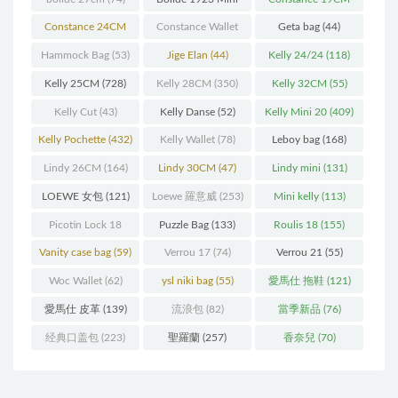
(93)
(571)
Constance 24CM
Constance Wallet
Geta bag
(44)
(216)
(60)
Hammock Bag
(53)
Jige Elan
(44)
Kelly 24/24
(118)
Kelly 25CM
(728)
Kelly 28CM
(350)
Kelly 32CM
(55)
Kelly Cut
(43)
Kelly Danse
(52)
Kelly Mini 20
(409)
Kelly Pochette
(432)
Kelly Wallet
(78)
Leboy bag
(168)
Lindy 26CM
(164)
Lindy 30CM
(47)
Lindy mini
(131)
LOEWE 女包
(121)
Loewe 羅意威
(253)
Mini kelly
(113)
Picotin Lock 18
Puzzle Bag
(133)
Roulis 18
(155)
(202)
Vanity case bag
(59)
Verrou 17
(74)
Verrou 21
(55)
Woc Wallet
(62)
ysl niki bag
(55)
愛馬仕 拖鞋
(121)
愛馬仕 皮革
(139)
流浪包
(82)
當季新品
(76)
经典口盖包
(223)
聖羅蘭
(257)
香奈兒
(70)