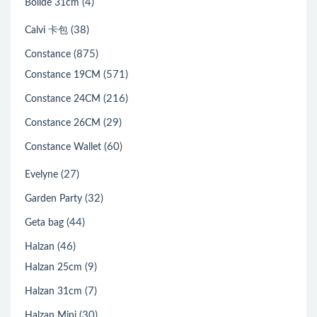
(4)
Bolide 31cm
(38)
Calvi 卡包
(875)
Constance
(571)
Constance 19CM
(216)
Constance 24CM
(29)
Constance 26CM
(60)
Constance Wallet
(27)
Evelyne
(32)
Garden Party
(44)
Geta bag
(46)
Halzan
(9)
Halzan 25cm
(7)
Halzan 31cm
(30)
Halzan Mini