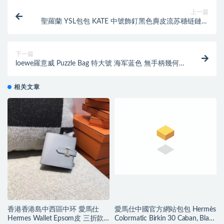
上一篇
聖羅蘭 YSL包包 KATE 中號飾釘黑色麂皮流苏穗链鏈條
包
下一篇
loewe羅意威 Puzzle Bag 特大號 海军蓝色 無手柄幾何
拼圖包
相关文章
香港香港島中西區中环 愛馬仕
愛馬仕中國官方網站包包 Hermès
Hermes Wallet Epsom皮 三折款
Colormatic Birkin 30 Caban, Black