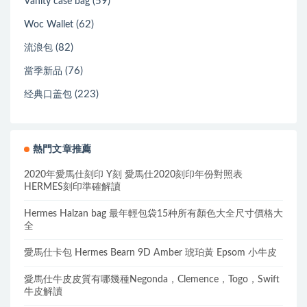
(59)
Vanity case bag
(62)
Woc Wallet
(82)
流浪包
(76)
當季新品
(223)
经典口盖包
熱門文章推薦
2020年愛馬仕刻印 Y刻 愛馬仕2020刻印年份對照表
HERMES刻印準確解讀
Hermes Halzan bag 最年輕包袋15种所有顏色大全尺寸價格大
全
愛馬仕卡包 Hermes Bearn 9D Amber 琥珀黃 Epsom 小牛皮
愛馬仕牛皮皮質有哪幾種Negonda，Clemence，Togo，Swift
牛皮解讀