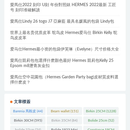
愛馬仕2022 刻印 U刻 年份對照錶 HERMES 2022最新 工匠
号 刻印准確解讀
愛馬仕Lindy 26 togo J7 亞麻藍 最具名媛風的包袋 Lindy包
世界上最名贵优质皮革 鸵鸟皮 Hermes爱马仕 Birkin Kelly 鸵
鸟皮皮革
爱马仕Hermes最小资的包袋伊芙琳（Evelyne）尺寸价格大全
愛馬仕凱莉包包選擇什麽顏色最好 Hermes 凱莉包Kelly 25
Epsom m8瀝青灰金扣
愛馬仕空中花園包（Hermes Garden Party bag)皮材質皮料選
擇什麽皮？
文章標簽
Barenia 馬鞍皮
(44)
Bearn wallet
(151)
Birkin 25CM
(1228)
Birkin 30CM
(595)
Birkin 35CM
(84)
Bolide 25cm
(52)
bolide 27cm
(74)
Bolide 1923 Mini
Constance 19CM