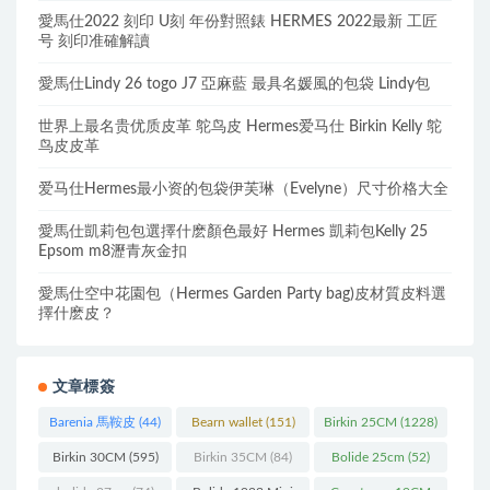
愛馬仕2022 刻印 U刻 年份對照錶 HERMES 2022最新 工匠
号 刻印准確解讀
愛馬仕Lindy 26 togo J7 亞麻藍 最具名媛風的包袋 Lindy包
世界上最名贵优质皮革 鸵鸟皮 Hermes爱马仕 Birkin Kelly 鸵
鸟皮皮革
爱马仕Hermes最小资的包袋伊芙琳（Evelyne）尺寸价格大全
愛馬仕凱莉包包選擇什麽顏色最好 Hermes 凱莉包Kelly 25
Epsom m8瀝青灰金扣
愛馬仕空中花園包（Hermes Garden Party bag)皮材質皮料選
擇什麽皮？
文章標簽
Barenia 馬鞍皮
(44)
Bearn wallet
(151)
Birkin 25CM
(1228)
Birkin 30CM
(595)
Birkin 35CM
(84)
Bolide 25cm
(52)