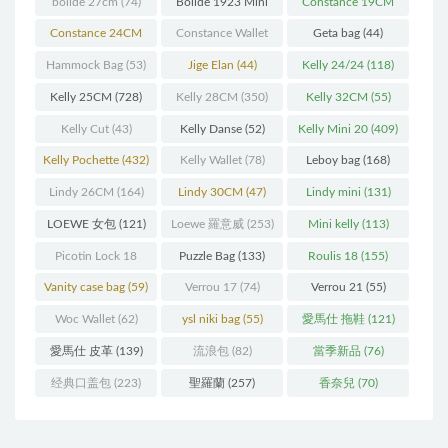
bolide 27cm
(74)
Bolide 1923 Mini
Constance 19CM
(93)
(571)
Constance 24CM
Constance Wallet
Geta bag
(44)
(216)
(60)
Hammock Bag
(53)
Jige Elan
(44)
Kelly 24/24
(118)
Kelly 25CM
(728)
Kelly 28CM
(350)
Kelly 32CM
(55)
Kelly Cut
(43)
Kelly Danse
(52)
Kelly Mini 20
(409)
Kelly Pochette
(432)
Kelly Wallet
(78)
Leboy bag
(168)
Lindy 26CM
(164)
Lindy 30CM
(47)
Lindy mini
(131)
LOEWE 女包
(121)
Loewe 羅意威
(253)
Mini kelly
(113)
Picotin Lock 18
Puzzle Bag
(133)
Roulis 18
(155)
(202)
Vanity case bag
(59)
Verrou 17
(74)
Verrou 21
(55)
Woc Wallet
(62)
ysl niki bag
(55)
愛馬仕 拖鞋
(121)
愛馬仕 皮革
(139)
流浪包
(82)
當季新品
(76)
经典口盖包
(223)
聖羅蘭
(257)
香奈兒
(70)