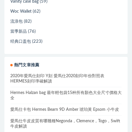
(59)
Vanity case bag
(62)
Woc Wallet
(82)
流浪包
(76)
當季新品
(223)
经典口盖包
熱門文章推薦
2020年愛馬仕刻印 Y刻 愛馬仕2020刻印年份對照表
HERMES刻印準確解讀
Hermes Halzan bag 最年輕包袋15种所有顏色大全尺寸價格大
全
愛馬仕卡包 Hermes Bearn 9D Amber 琥珀黃 Epsom 小牛皮
愛馬仕牛皮皮質有哪幾種Negonda，Clemence，Togo，Swift
牛皮解讀