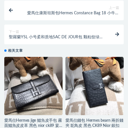
上一篇
愛馬仕康斯坦斯包Hermes Constance Bag 18 小牛皮
CK89黑色 金扣
下一篇
聖羅蘭YSL 小号柔和质地SAC DE JOUR包 颗粒纹绿色
真皮包
相关文章
愛馬仕Hermes jige 鱷魚皮手包 霧
愛馬仕錢包 Hermes bearn 兩折錢
面鱷魚皮皮革 黑色 nior ck89 宴
夾 鴕鳥皮 黑色 CK89 Nior 銀扣