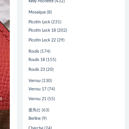
(432)
Kelly Pochette
(8)
Mosaique
(231)
Picotin Lock
(202)
Picotin Lock 18
(29)
Picotin Lock 22
(174)
Roulis
(155)
Roulis 18
(20)
Roulis 23
(130)
Verrou
(74)
Verrou 17
(55)
Verrou 21
(63)
愛馬仕
(9)
Berline
(24)
Cherche