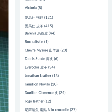
(8)
Victoria
(121)
愛馬仕 拖鞋
(415)
愛馬仕 皮革
(44)
Barenia 馬鞍皮
(1)
Box calfskin
(20)
Chevre Mysore 山羊皮
(6)
Doblis Suede 麂皮
(34)
Evercolor 皮革
(13)
Jonathan Leather
(10)
Taurillion Novillo
(24)
Taurillon Clemence 皮
(12)
Togo leather
(27)
尼羅鱷魚 兩點 Nilo crocodile