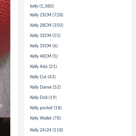
(1,380)
kelly
(728)
Kelly 25CM
(350)
Kelly 28CM
(55)
Kelly 32CM
(6)
Kelly 35CM
(5)
Kelly 40CM
(21)
Kelly Ado
(43)
Kelly Cut
(52)
Kelly Danse
(19)
Kelly Doll
(18)
Kelly pocket
(78)
Kelly Wallet
(118)
Kelly 24/24