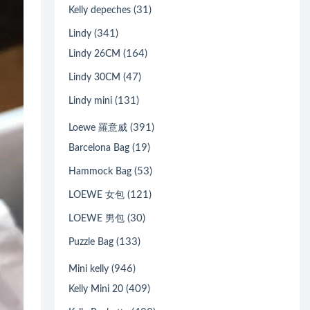
(31)
Kelly depeches
(341)
Lindy
(164)
Lindy 26CM
(47)
Lindy 30CM
(131)
Lindy mini
(391)
Loewe 羅意威
(19)
Barcelona Bag
(53)
Hammock Bag
(121)
LOEWE 女包
(30)
LOEWE 男包
(133)
Puzzle Bag
(946)
Mini kelly
(409)
Kelly Mini 20