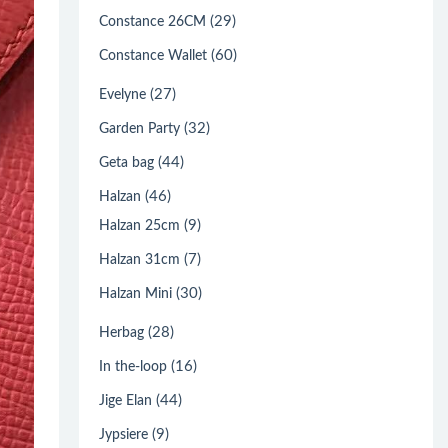
(29)
Constance 26CM
(60)
Constance Wallet
(27)
Evelyne
(32)
Garden Party
(44)
Geta bag
(46)
Halzan
(9)
Halzan 25cm
(7)
Halzan 31cm
(30)
Halzan Mini
(28)
Herbag
(16)
In the-loop
(44)
Jige Elan
(9)
Jypsiere