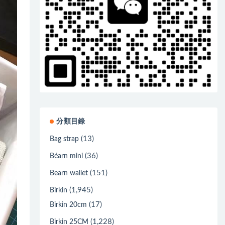
分類目錄
(13)
Bag strap
(36)
Béarn mini
(151)
Bearn wallet
(1,945)
Birkin
(17)
Birkin 20cm
(1,228)
Birkin 25CM