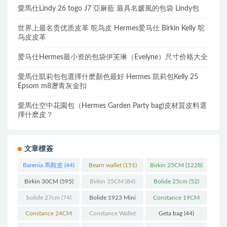
愛馬仕Lindy 26 togo J7 亞麻藍 最具名媛風的包袋 Lindy包
世界上最名贵优质皮革 鸵鸟皮 Hermes爱马仕 Birkin Kelly 鸵
鸟皮皮革
爱马仕Hermes最小资的包袋伊芙琳（Evelyne）尺寸价格大全
愛馬仕凱莉包包選擇什麽顏色最好 Hermes 凱莉包Kelly 25
Epsom m8瀝青灰金扣
愛馬仕空中花園包（Hermes Garden Party bag)皮材質皮料選
擇什麽皮？
文章標簽
Barenia 馬鞍皮
(44)
Bearn wallet
(151)
Birkin 25CM
(1228)
Birkin 30CM
(595)
Birkin 35CM
(84)
Bolide 25cm
(52)
bolide 27cm
(74)
Bolide 1923 Mini
Constance 19CM
(93)
(571)
Constance 24CM
Constance Wallet
Geta bag
(44)