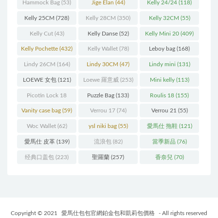
(216)
(60)
Hammock Bag
(53)
Jige Elan
(44)
Kelly 24/24
(118)
Kelly 25CM
(728)
Kelly 28CM
(350)
Kelly 32CM
(55)
Kelly Cut
(43)
Kelly Danse
(52)
Kelly Mini 20
(409)
Kelly Pochette
(432)
Kelly Wallet
(78)
Leboy bag
(168)
Lindy 26CM
(164)
Lindy 30CM
(47)
Lindy mini
(131)
LOEWE 女包
(121)
Loewe 羅意威
(253)
Mini kelly
(113)
Picotin Lock 18
Puzzle Bag
(133)
Roulis 18
(155)
(202)
Vanity case bag
(59)
Verrou 17
(74)
Verrou 21
(55)
Woc Wallet
(62)
ysl niki bag
(55)
愛馬仕 拖鞋
(121)
愛馬仕 皮革
(139)
流浪包
(82)
當季新品
(76)
经典口盖包
(223)
聖羅蘭
(257)
香奈兒
(70)
Copyright © 2021
愛馬仕包包官網鉑金包和凱莉包價格
- All rights reserved