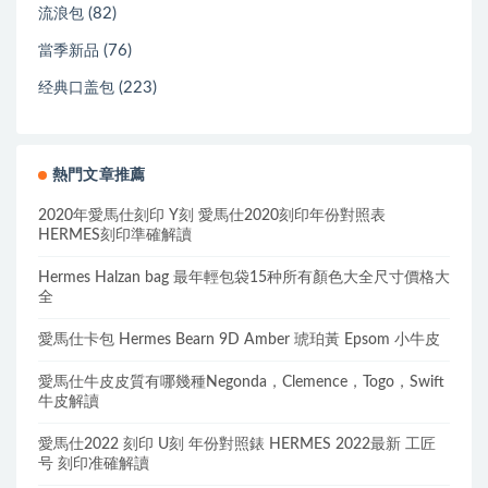
(82)
流浪包
(76)
當季新品
(223)
经典口盖包
熱門文章推薦
2020年愛馬仕刻印 Y刻 愛馬仕2020刻印年份對照表
HERMES刻印準確解讀
Hermes Halzan bag 最年輕包袋15种所有顏色大全尺寸價格大
全
愛馬仕卡包 Hermes Bearn 9D Amber 琥珀黃 Epsom 小牛皮
愛馬仕牛皮皮質有哪幾種Negonda，Clemence，Togo，Swift
牛皮解讀
愛馬仕2022 刻印 U刻 年份對照錶 HERMES 2022最新 工匠
号 刻印准確解讀