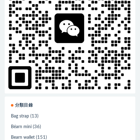
分類目錄
(13)
Bag strap
(36)
Béarn mini
(151)
Bearn wallet