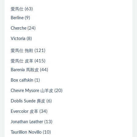
(63)
愛馬仕
(9)
Berline
(24)
Cherche
(8)
Victoria
(121)
愛馬仕 拖鞋
(415)
愛馬仕 皮革
(44)
Barenia 馬鞍皮
(1)
Box calfskin
(20)
Chevre Mysore 山羊皮
(6)
Doblis Suede 麂皮
(34)
Evercolor 皮革
(13)
Jonathan Leather
(10)
Taurillion Novillo