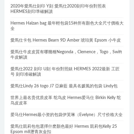
2020年愛馬仕刻印 Y刻 愛馬仕2020刻印年份對照表
HERMES刻印準確解讀
Hermes Halzan bag 最年輕包袋15种所有顏色大全尺寸價格大
全
愛馬仕卡包 Hermes Bearn 9D Amber 琥珀黃 Epsom 小牛皮
愛馬仕牛皮皮質有哪幾種Negonda，Clemence，Togo，Swift
牛皮解讀
愛馬仕2022 刻印 U刻 年份對照錶 HERMES 2022最新 工匠
号 刻印准確解讀
愛馬仕Lindy 26 togo J7 亞麻藍 最具名媛風的包袋 Lindy包
世界上最名贵优质皮革 鸵鸟皮 Hermes爱马仕 Birkin Kelly 鸵
鸟皮皮革
爱马仕Hermes最小资的包袋伊芙琳（Evelyne）尺寸价格大全
愛馬仕凱莉包包選擇什麽顏色最好 Hermes 凱莉包Kelly 25
Epsom m8瀝青灰金扣