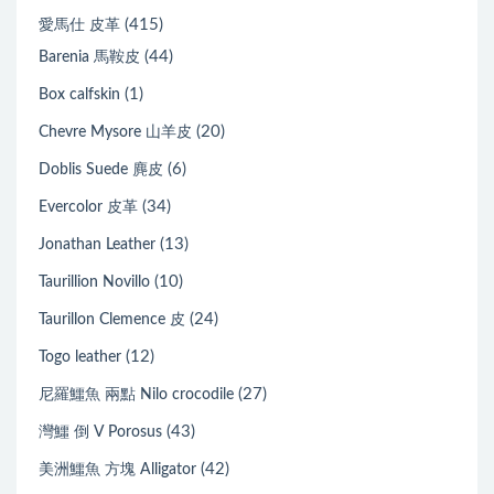
(415)
愛馬仕 皮革
(44)
Barenia 馬鞍皮
(1)
Box calfskin
(20)
Chevre Mysore 山羊皮
(6)
Doblis Suede 麂皮
(34)
Evercolor 皮革
(13)
Jonathan Leather
(10)
Taurillion Novillo
(24)
Taurillon Clemence 皮
(12)
Togo leather
(27)
尼羅鱷魚 兩點 Nilo crocodile
(43)
灣鱷 倒 V Porosus
(42)
美洲鱷魚 方塊 Alligator