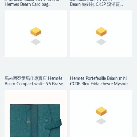
Hermes Bearn Card bag
Bearn 短錢包 CK3P 瀉湖藍
Quebracho 雀木色
Epsom 小牛皮
馬來西亞愛馬仕專賣店 Hermès
Hermes Portefeuille Béarn mini
Bearn Compact wallet 95 Braise
CC0F Bleu Frida chèvre Mysore
alligator