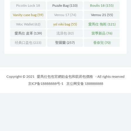
Picotin Lock 18
Puzzle Bag
(133)
Roulis 18
(155)
(202)
Vanity case bag
(59)
Verrou 17
(74)
Verrou 21
(55)
Woc Wallet
(62)
ysl niki bag
(55)
愛馬仕 拖鞋
(121)
愛馬仕 皮革
(139)
流浪包
(82)
當季新品
(76)
经典口盖包
(223)
聖羅蘭
(257)
香奈兒
(70)
Copyright © 2021
愛馬仕包包官網鉑金包和凱莉包價格
- All rights reserved
京ICP备18888888号-1
京公网安备 188888888