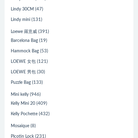
(47)
Lindy 30CM
(131)
Lindy mini
(391)
Loewe 羅意威
(19)
Barcelona Bag
(53)
Hammock Bag
(121)
LOEWE 女包
(30)
LOEWE 男包
(133)
Puzzle Bag
(946)
Mini kelly
(409)
Kelly Mini 20
(432)
Kelly Pochette
(8)
Mosaique
(231)
Picotin Lock