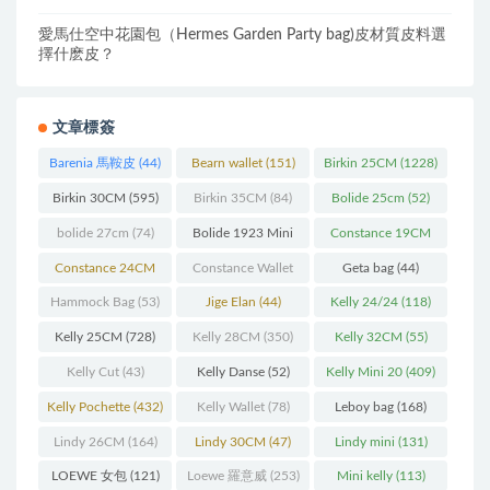
愛馬仕空中花園包（Hermes Garden Party bag)皮材質皮料選
擇什麽皮？
文章標簽
Barenia 馬鞍皮
(44)
Bearn wallet
(151)
Birkin 25CM
(1228)
Birkin 30CM
(595)
Birkin 35CM
(84)
Bolide 25cm
(52)
bolide 27cm
(74)
Bolide 1923 Mini
Constance 19CM
(93)
(571)
Constance 24CM
Constance Wallet
Geta bag
(44)
(216)
(60)
Hammock Bag
(53)
Jige Elan
(44)
Kelly 24/24
(118)
Kelly 25CM
(728)
Kelly 28CM
(350)
Kelly 32CM
(55)
Kelly Cut
(43)
Kelly Danse
(52)
Kelly Mini 20
(409)
Kelly Pochette
(432)
Kelly Wallet
(78)
Leboy bag
(168)
Lindy 26CM
(164)
Lindy 30CM
(47)
Lindy mini
(131)
LOEWE 女包
(121)
Loewe 羅意威
(253)
Mini kelly
(113)