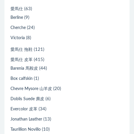
(63)
愛馬仕
(9)
Berline
(24)
Cherche
(8)
Victoria
(121)
愛馬仕 拖鞋
(415)
愛馬仕 皮革
(44)
Barenia 馬鞍皮
(1)
Box calfskin
(20)
Chevre Mysore 山羊皮
(6)
Doblis Suede 麂皮
(34)
Evercolor 皮革
(13)
Jonathan Leather
(10)
Taurillion Novillo