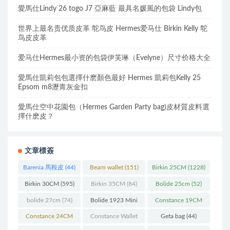
愛馬仕Lindy 26 togo J7 亞麻藍 最具名媛風的包袋 Lindy包
世界上最名贵优质皮革 鸵鸟皮 Hermes爱马仕 Birkin Kelly 鸵
鸟皮皮革
爱马仕Hermes最小资的包袋伊芙琳（Evelyne）尺寸价格大全
愛馬仕凱莉包包選擇什麽顏色最好 Hermes 凱莉包Kelly 25
Epsom m8瀝青灰金扣
愛馬仕空中花園包（Hermes Garden Party bag)皮材質皮料選
擇什麽皮？
文章標簽
Barenia 馬鞍皮
(44)
Bearn wallet
(151)
Birkin 25CM
(1228)
Birkin 30CM
(595)
Birkin 35CM
(84)
Bolide 25cm
(52)
bolide 27cm
(74)
Bolide 1923 Mini
Constance 19CM
(93)
(571)
Constance 24CM
Constance Wallet
Geta bag
(44)