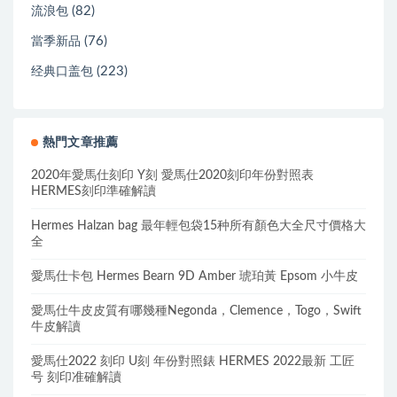
(82)
流浪包
(76)
當季新品
(223)
经典口盖包
熱門文章推薦
2020年愛馬仕刻印 Y刻 愛馬仕2020刻印年份對照表
HERMES刻印準確解讀
Hermes Halzan bag 最年輕包袋15种所有顏色大全尺寸價格大
全
愛馬仕卡包 Hermes Bearn 9D Amber 琥珀黃 Epsom 小牛皮
愛馬仕牛皮皮質有哪幾種Negonda，Clemence，Togo，Swift
牛皮解讀
愛馬仕2022 刻印 U刻 年份對照錶 HERMES 2022最新 工匠
号 刻印准確解讀