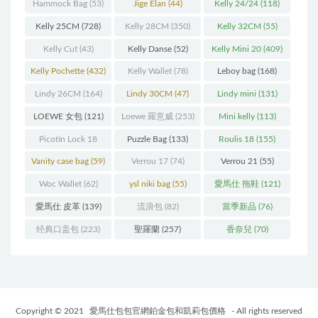
(216)
(60)
Hammock Bag
(53)
Jige Elan
(44)
Kelly 24/24
(118)
Kelly 25CM
(728)
Kelly 28CM
(350)
Kelly 32CM
(55)
Kelly Cut
(43)
Kelly Danse
(52)
Kelly Mini 20
(409)
Kelly Pochette
(432)
Kelly Wallet
(78)
Leboy bag
(168)
Lindy 26CM
(164)
Lindy 30CM
(47)
Lindy mini
(131)
LOEWE 女包
(121)
Loewe 羅意威
(253)
Mini kelly
(113)
Picotin Lock 18
Puzzle Bag
(133)
Roulis 18
(155)
(202)
Vanity case bag
(59)
Verrou 17
(74)
Verrou 21
(55)
Woc Wallet
(62)
ysl niki bag
(55)
愛馬仕 拖鞋
(121)
愛馬仕 皮革
(139)
流浪包
(82)
當季新品
(76)
经典口盖包
(223)
聖羅蘭
(257)
香奈兒
(70)
Copyright © 2021
愛馬仕包包官網鉑金包和凱莉包價格
- All rights reserved