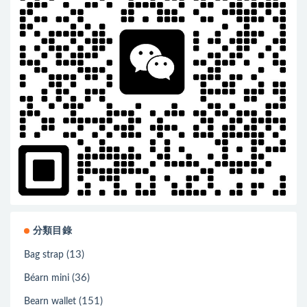
分類目錄
(13)
Bag strap
(36)
Béarn mini
(151)
Bearn wallet