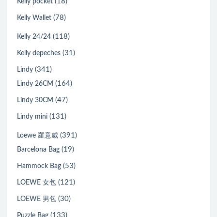
(18)
Kelly pocket
(78)
Kelly Wallet
(118)
Kelly 24/24
(31)
Kelly depeches
(341)
Lindy
(164)
Lindy 26CM
(47)
Lindy 30CM
(131)
Lindy mini
(391)
Loewe 羅意威
(19)
Barcelona Bag
(53)
Hammock Bag
(121)
LOEWE 女包
(30)
LOEWE 男包
(133)
Puzzle Bag