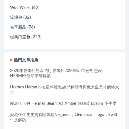
(62)
Woc Wallet
(82)
流浪包
(76)
當季新品
(223)
经典口盖包
熱門文章推薦
2020年愛馬仕刻印 Y刻 愛馬仕2020刻印年份對照表
HERMES刻印準確解讀
Hermes Halzan bag 最年輕包袋15种所有顏色大全尺寸價格大
全
愛馬仕卡包 Hermes Bearn 9D Amber 琥珀黃 Epsom 小牛皮
愛馬仕牛皮皮質有哪幾種Negonda，Clemence，Togo，Swift
牛皮解讀