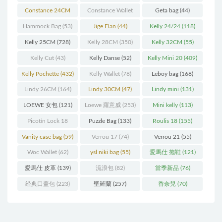
(93)
(571)
Constance 24CM
Constance Wallet
Geta bag
(44)
(216)
(60)
Hammock Bag
(53)
Jige Elan
(44)
Kelly 24/24
(118)
Kelly 25CM
(728)
Kelly 28CM
(350)
Kelly 32CM
(55)
Kelly Cut
(43)
Kelly Danse
(52)
Kelly Mini 20
(409)
Kelly Pochette
(432)
Kelly Wallet
(78)
Leboy bag
(168)
Lindy 26CM
(164)
Lindy 30CM
(47)
Lindy mini
(131)
LOEWE 女包
(121)
Loewe 羅意威
(253)
Mini kelly
(113)
Picotin Lock 18
Puzzle Bag
(133)
Roulis 18
(155)
(202)
Vanity case bag
(59)
Verrou 17
(74)
Verrou 21
(55)
Woc Wallet
(62)
ysl niki bag
(55)
愛馬仕 拖鞋
(121)
愛馬仕 皮革
(139)
流浪包
(82)
當季新品
(76)
经典口盖包
(223)
聖羅蘭
(257)
香奈兒
(70)