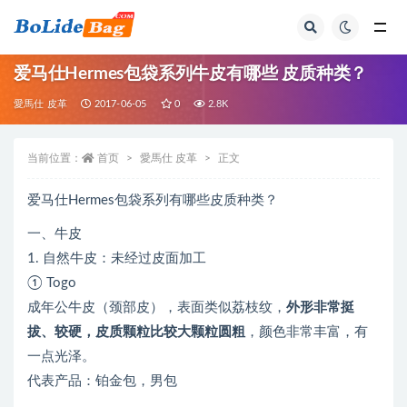
全部
爱马仕Hermes包袋系列牛皮有哪些 皮质种类？
愛馬仕 皮革
2017-06-05
0
2.8K
当前位置：
首页
愛馬仕 皮革
正文
爱马仕Hermes包袋系列有哪些皮质种类？
一、牛皮
1. 自然牛皮：未经过皮面加工
① Togo
成年公牛皮（颈部皮），表面类似荔枝纹，
外形非常挺
拔、较硬，皮质颗粒比较大颗粒圆粗
，颜色非常丰富，有
一点光泽。
代表产品：铂金包，男包