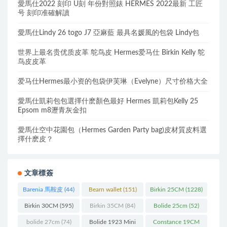
愛馬仕2022 刻印 U刻 年份對照錶 HERMES 2022最新 工匠
号 刻印准確解讀
愛馬仕Lindy 26 togo J7 亞麻藍 最具名媛風的包袋 Lindy包
世界上最名贵优质皮革 鸵鸟皮 Hermes爱马仕 Birkin Kelly 鸵
鸟皮皮革
爱马仕Hermes最小资的包袋伊芙琳（Evelyne）尺寸价格大全
愛馬仕凱莉包包選擇什麽顏色最好 Hermes 凱莉包Kelly 25
Epsom m8瀝青灰金扣
愛馬仕空中花園包（Hermes Garden Party bag)皮材質皮料選
擇什麽皮？
文章標簽
Barenia 馬鞍皮
(44)
Bearn wallet
(151)
Birkin 25CM
(1228)
Birkin 30CM
(595)
Birkin 35CM
(84)
Bolide 25cm
(52)
bolide 27cm
(74)
Bolide 1923 Mini
Constance 19CM