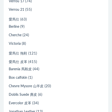
(74)
Verrou 17
(55)
Verrou 21
(63)
愛馬仕
(9)
Berline
(24)
Cherche
(8)
Victoria
(121)
愛馬仕 拖鞋
(415)
愛馬仕 皮革
(44)
Barenia 馬鞍皮
(1)
Box calfskin
(20)
Chevre Mysore 山羊皮
(6)
Doblis Suede 麂皮
(34)
Evercolor 皮革
(13)
Jonathan Leather